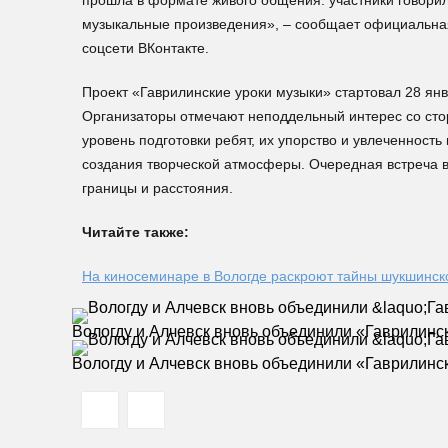
прошла в формате живого общения: участники говорил
музыкальные произведения», – сообщает официальная
соцсети ВКонтакте.
Проект «Гаврилинские уроки музыки» стартовал 28 ян
Организаторы отмечают неподдельный интерес со стор
уровень подготовки ребят, их упорство и увлеченност
создания творческой атмосферы. Очередная встреча в
границы и расстояния.
Читайте также:
На киносеминаре в Вологде раскроют тайны шукшинск
Вологду и Алчевск вновь объединили «Гаврилинс
Вологду и Алчевск вновь объединили «Гаврилинс