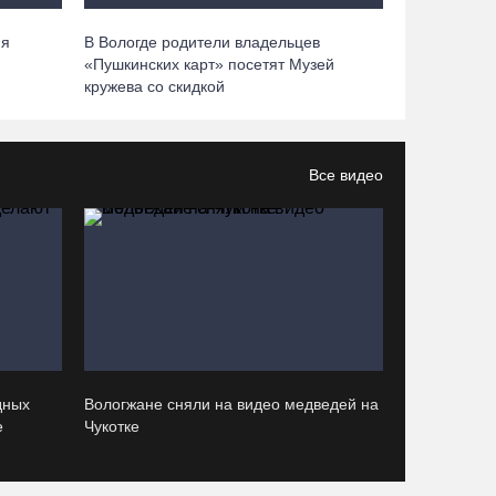
ия
В Вологде родители владельцев
Вологодские «пчелки» усилились еще одним
й
«Пушкинских карт» посетят Музей
игроком из российской Премьер-лиги
кружева со скидкой
07.08.26 / 08:31
Все видео
Поражение от «Фанкома» отбросило ФК
«Череповец» на предпоследнее место
«Кольца»
07.08.26 / 08:12
Череповчанки в национальных костюмах стали
героями снимков фотографа с горы Афон
06.08.26 / 20:20
дных
Вологжане сняли на видео медведей на
е
Чукотке
Общественные наблюдатели Вологодчины
готовятся к работе на выборах