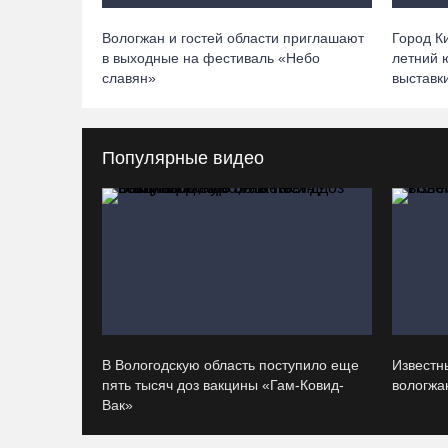
Вологжан и гостей области приглашают
Город К
в выходные на фестиваль «Небо
летний 
славян»
выставк
Популярные видео
В Вологодскую область поступило еще
Известн
пять тысяч доз вакцины «Гам-Ковид-
вологжан
Вак»