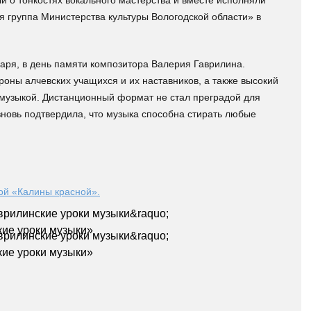
и о тонкостях вокального мастерства и вместе исполняли
 группа Министерства культуры Вологодской области» в
варя, в день памяти композитора Валерия Гаврилина.
оны алчевских учащихся и их наставников, а также высокий
ь музыкой. Дистанционный формат не стал преградой для
новь подтвердила, что музыка способна стирать любые
ой «Калины красной».
кие уроки музыки»
кие уроки музыки»