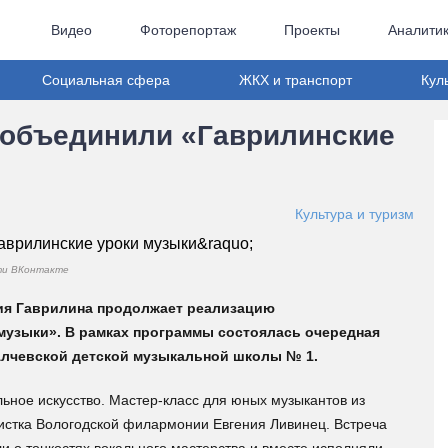
Видео
Фоторепортаж
Проекты
Аналити
Социальная сфера
ЖКХ и транспорт
Кул
 объединили «Гаврилинские
Культура и туризм
ети ВКонтакте
ия Гаврилина продолжает реализацию
музыки». В рамках программы состоялась очередная
Алчевской детской музыкальной школы № 1.
льное искусство. Мастер-класс для юных музыкантов из
истка Вологодской филармонии Евгения Ливинец. Встреча