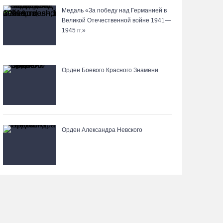
Медаль «За победу над Германией в
Великой Отечественной войне 1941—
Детская футбольная секция ВоГУ получила
1945 гг.»
поддержку РФС
06.08.26 / 15:42
Орден Боевого Красного Знамени
Вологжане смогут сводить родителей в музей
Китая со скидкой по Пушкинской карте
06.08.26 / 15:40
Орден Александра Невского
87-летний пассажир и его внук пострадали под
Вологдой в слетевшем в кювет авто
06.08.26 / 15:39
Четверых вологжан осудили за попытку
распространения 2,5 кг наркотиков
06.08.26 / 15:05