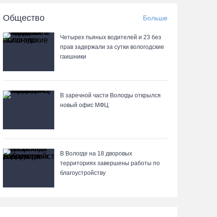
06.08.26 / 19:28
Общество
Больше
«Дом СВО» в Череповце за полгода работы
Четырех пьяных водителей и 23 без
обработал около 13 тысяч обращений
прав задержали за сутки вологодские
гаишники
06.08.26 / 18:44
В Вологде начали ремонтировать улицу
Петрозаводскую
В заречной части Вологды открылся
новый офис МФЦ
06.08.26 / 17:55
В Бабаево уже более двух недель не могут
найти пропавшего 22-летнего юношу
В Вологде на 18 дворовых
территориях завершены работы по
06.08.26 / 17:45
благоустройству
Выборы-2026: кому отдает победу
поквартирный опрос