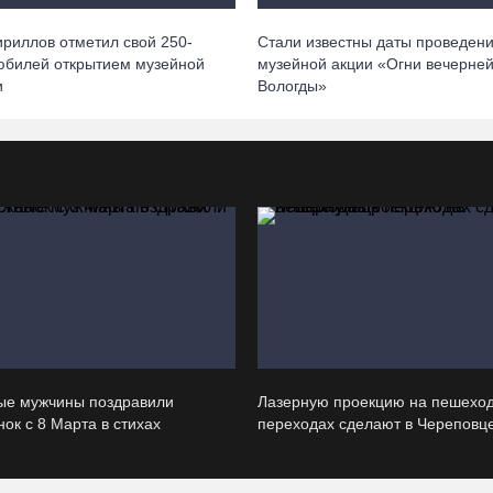
ириллов отметил свой 250-
Стали известны даты проведен
юбилей открытием музейной
музейной акции «Огни вечерне
и
Вологды»
ые мужчины поздравили
Лазерную проекцию на пешехо
ок с 8 Марта в стихах
переходах сделают в Череповц