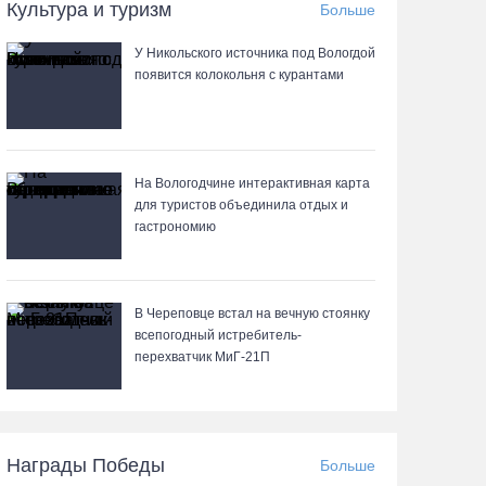
06.08.26 / 17:18
Культура и туризм
Больше
У Никольского источника под Вологдой
Команда «Родники.Истоки» Олега Газманова
появится колокольня с курантами
запишет народные песни Вологодчины
06.08.26 / 17:10
122 школьника из Алчевска прибыли на
На Вологодчине интерактивная карта
«Территорию талантов» в Вологодской области
для туристов объединила отдых и
гастрономию
06.08.26 / 17:05
Семерых пьяных водителей и 34 без прав
В Череповце встал на вечную стоянку
задержали за сутки вологодские гаишники
всепогодный истребитель-
перехватчик МиГ‑21П
06.08.26 / 16:36
В Тотемском округе построили три дома для
работников села
Награды Победы
Больше
06.08.26 / 16:12