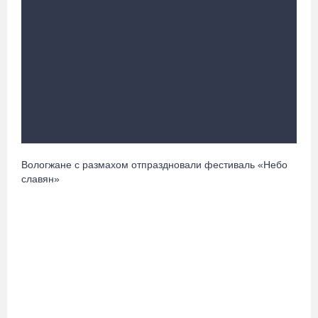
Троицкий Орловский храм под Великим Устюгом обрел купол и
крест
08.08.26 / 15:33
Более двух тысяч наблюдателей обеспечат на Вологодчине
контроль на выборах
08.08.26 / 14:29
Руины храма под Череповцом засыпали землей, чтобы
Вологжане с размахом отпраздновали фестиваль «Небо
установить на холме крест
славян»
08.08.26 / 13:37
Городские заборы и фасады домов Тотьмы превратили в стены
картинной галереи
08.08.26 / 12:43
В Кириллове исполнят любимые песни легендарного летчика