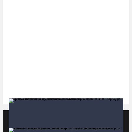
фестиваля «Батранский лен»
08.08.26 / 09:56
8 августа в Череповце пройдет праздник баскетбола и
брейкинга
08.08.26 / 09:15
10 пьяных водителей и 23 без прав остановили за сутки
вологодские гаишники
07.08.26 / 18:12
Заявка на создание университетского кампуса в Череповце
направлена в Минобрнауки РФ
07.08.26 / 17:25
Популярные видео
Все видео
В выходные на Вологодчине станет известен обладатель
футбольного кубка региона