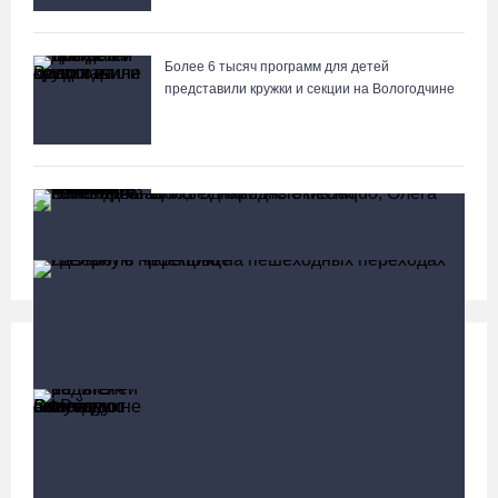
Более 6 тысяч программ для детей
представили кружки и секции на Вологодчине
Почти 60 тысяч вологжан научились защищать
себя от киберугроз
Социальная сфера
Больше
13 тысяч родителей на Вологодчине получили
ежегодную семейную выплату от СФР
Команда «Родники.Истоки» Олега Газманова запишет