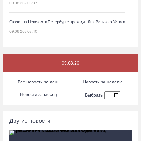
09.08.26 / 08:37
Сказка на Невском: в Петербурге проходят Дни Великого Устюга
09.08.26 / 07:40
В Вологодской области впервые пройдет фестиваль памяти
Ольги Фокиной
09.08.26
08.08.26 / 18:27
Все новости за день
Новости за неделю
Вологжанину грозит штраф за рекламу наркотиков
Новости за месяц
08.08.26 / 17:36
Выбрать
Четыре человека потерялись в пятницу в лесах Вологодчины
Другие новости
08.08.26 / 16:11