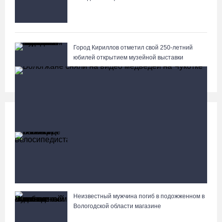
Город Кириллов отметил свой 250-летний
юбилей открытием музейной выставки
Происшествия
Больше
В Вологде иномарка сбила 12-летнего
велосипедиста
Неизвестный мужчина погиб в подожженном в
Вологжане сняли на видео медведей на Чукотке
Вологодской области магазине