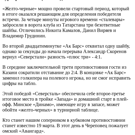
«Желто-черные» мощно провели стартовый период, который
в итоге оказался решающим для определения победителя
встречи. За четыре минуты игрового времени «сталевары»
забросили в ворота клуба из Татарстана три безответные
шайбы. Отличились Никита Камалов, Данил Виряев и
Владимир Грудинин.
Во второй двадцатиминутке «Ак Барс» отквитал одну шайбу,
однако за секунды до начала перерыва Александр Скоренов
вернул «Северстали» разность «плюс три» - 4:1.
В середине заключительной трети противостояния гости из
Казани сократили отставание до 2:4. В концовке «Ак Барс»
заменил голкипера на полевого игрока, но не смог исправить
цифры на табло.
Этой победой «Северсталь» обеспечила себе второе-третье
итоговое место в тройке «Запада» и домашний старт в плей-
офф. Минское «Динамо», имеющее игру в запасе, может
обойти «желто-черных» в турнирной таблице.
Кто станет нашим соперником в кубковом противостоянии
станет известно 19 марта. В этот день в Череповец пожалует
омский «Авангард».