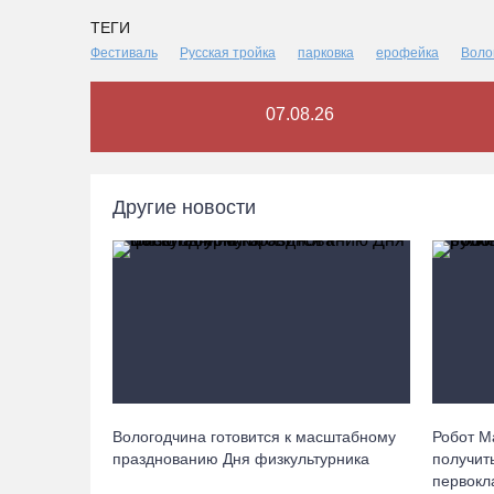
ТЕГИ
Фестиваль
Русская тройка
парковка
ерофейка
Воло
07.08.26
Другие новости
Вологодчина готовится к масштабному
Робот М
празднованию Дня физкультурника
получит
первокл