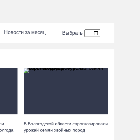
07.08.26 / 13:40
В Череповце госпитализировали пострадавшего
в ДТП мотоциклиста и его пассажира
Новости за месяц
Выбрать
07.08.26 / 13:39
Кириллов станет новой столицей «Серебряного
ожерелья» в свой 250-летний юбилей
07.08.26 / 13:36
Речные трамвайчики будут бесплатно катать
вологжан и гостей города 8 и 9 августа
07.08.26 / 12:49
ли
В Вологодской области спрогнозировали
Череповецкая пенсионерка продала украшения
полгода
урожай семян хвойных пород
и лишилась более полумиллиона рублей