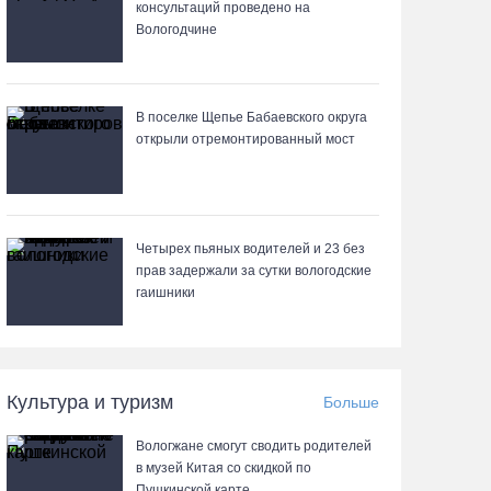
07.08.26 / 11:19
консультаций проведено на
Вологодчине
В 2026 году аппараты МРТ появятся в двух
вологодских медучреждениях
В поселке Щепье Бабаевского округа
07.08.26 / 11:18
открыли отремонтированный мост
Более 6 тысяч программ для детей
представили кружки и секции на Вологодчине
07.08.26 / 10:56
Четырех пьяных водителей и 23 без
прав задержали за сутки вологодские
гаишники
В Вологде иномарка сбила 12-летнего
велосипедиста
07.08.26 / 10:36
Культура и туризм
Больше
В Устюжне масштабно отметят 774-летие
Вологжане смогут сводить родителей
города фестивалем кузнечного мастерства
в музей Китая со скидкой по
07.08.26 / 10:24
Пушкинской карте