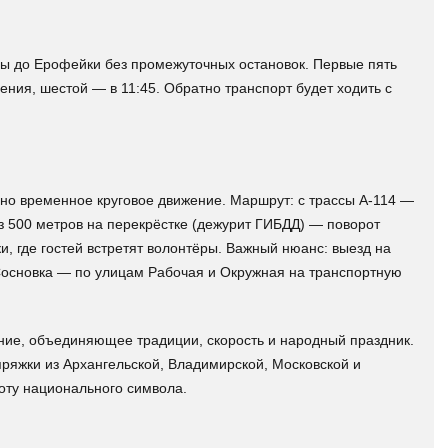
гды до Ерофейки без промежуточных остановок. Первые пять
ения, шестой — в 11:45. Обратно транспорт будет ходить с
ено временное круговое движение. Маршрут: с трассы А-114 —
з 500 метров на перекрёстке (дежурит ГИБДД) — поворот
и, где гостей встретят волонтёры. Важный нюанс: выезд на
Сосновка — по улицам Рабочая и Окружная на транспортную
ние, объединяющее традиции, скорость и народный праздник.
пряжки из Архангельской, Владимирской, Московской и
оту национального символа.