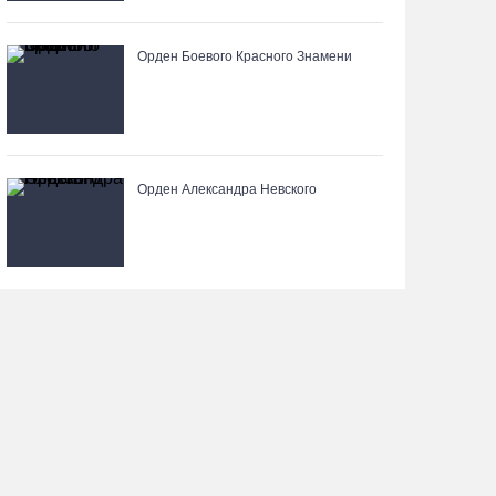
Вологодские «пчелки» усилились еще одним
Орден Боевого Красного Знамени
игроком из российской Премьер-лиги
07.08.26 / 08:31
Поражение от «Фанкома» отбросило ФК
Орден Александра Невского
«Череповец» на предпоследнее место
«Кольца»
07.08.26 / 08:12
Череповчанки в национальных костюмах стали
героями снимков фотографа с горы Афон
06.08.26 / 20:20
Общественные наблюдатели Вологодчины
готовятся к работе на выборах
06.08.26 / 19:28