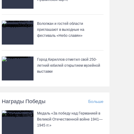
Почти 60 тысяч вологжан научились защищать
себя от киберугроз
Вологжан и гостей области
приглашают в выходные на
07.08.26 / 09:55
фестиваль «Небо славян»
Неизвестный мужчина погиб в подожженном в
Вологодской области магазине
Город Кириллов отметил свой 250-
07.08.26 / 09:25
летний юбилей открытием музейной
выставки
На Вологодчине подвели итоги XII областной
Спартакиады ветеранов и пенсионеров
07.08.26 / 09:23
Награды Победы
Больше
Медаль «За победу над Германией в
Манты, речные прогулки и концерты
Великой Отечественной войне 1941—
музыкантов ждут гостей на Дне города Тотьмы
1945 гг.»
07.08.26 / 08:49