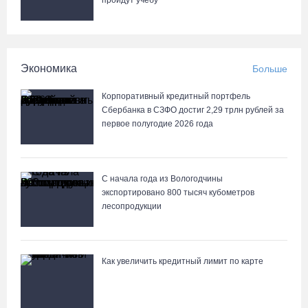
пройдут учебу
ветеранов и пенсионеров
07.08.26 / 09:23
Манты, речные прогулки и концерты музыкантов ждут гостей на
Экономика
Больше
Дне города Тотьмы
Корпоративный кредитный портфель
07.08.26 / 08:49
Сбербанка в СЗФО достиг 2,29 трлн рублей за
первое полугодие 2026 года
С начала года из Вологодчины
экспортировано 800 тысяч кубометров
лесопродукции
Как увеличить кредитный лимит по карте