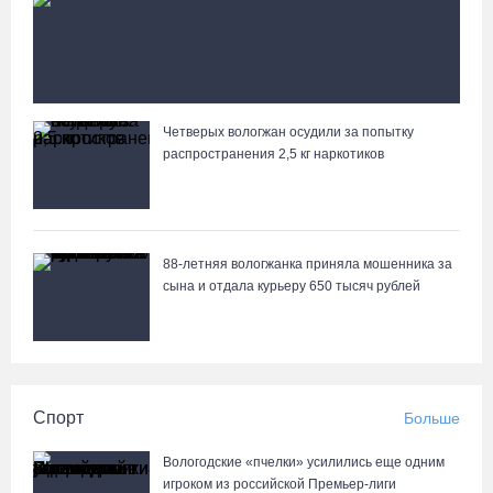
87-летний пассажир и его внук пострадали под
Вологдой в слетевшем в кювет авто
Четверых вологжан осудили за попытку
Вологжане сняли на видео медведей на Чукотке
распространения 2,5 кг наркотиков
88-летняя вологжанка приняла мошенника за
сына и отдала курьеру 650 тысяч рублей
Спорт
Больше
Вологодские «пчелки» усилились еще одним
игроком из российской Премьер-лиги