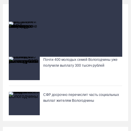
Социальная сфера
Больше
13 тысяч родителей на Вологодчине получили
ежегодную семейную выплату от СФР
Город Кириллов отметил свой 250-летний юбилей
открытием музейной выставки
Почти 400 молодых семей Вологодчины уже
Лазерную проекцию на пешеходных переходах сделают в
получили выплату 300 тысяч рублей
Череповце
СФР досрочно перечислит часть социальных
выплат жителям Вологодчины