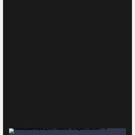
Из-за ремонта путей часть череповецких трамваев остановят
на три дня
07.08.26 / 11:22
На Вологодчине готовность котельных к отопительному сезону
превысила 65%
07.08.26 / 11:19
В 2026 году аппараты МРТ появятся в двух вологодских
медучреждениях
07.08.26 / 11:18
Более 6 тысяч программ для детей представили кружки и
секции на Вологодчине
07.08.26 / 10:56