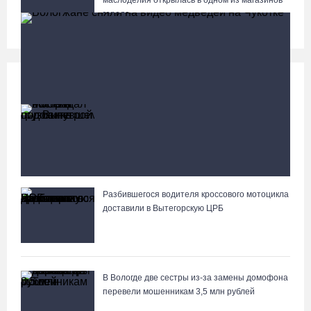
маслоделия открылась в одном из магазинов
города
Происшествия
Больше
Житель Москвы пострадал в опрокинувшемся
под Вытегрой грузовике
Разбившегося водителя кроссового мотоцикла
Вологжане сняли на видео медведей на Чукотке
доставили в Вытегорскую ЦРБ
В Вологде две сестры из-за замены домофона
перевели мошенникам 3,5 млн рублей