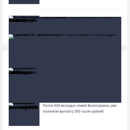
В Вологодской области клещи покусали уже
13,4 тысячи человек
Социальная сфера
Больше
13 тысяч родителей на Вологодчине получили
ежегодную семейную выплату от СФР
У Никольского источника под Вологдой появится
колокольня с курантами
Почти 400 молодых семей Вологодчины уже
Лазерную проекцию на пешеходных переходах сделают в
получили выплату 300 тысяч рублей
Череповце