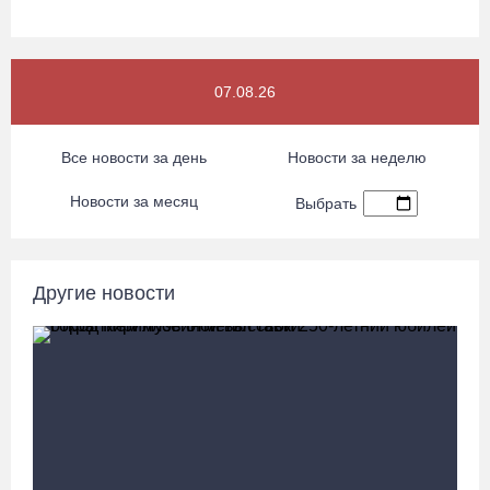
Семерых пьяных водителей и 34 без прав задержали за сутки
вологодские гаишники
06.08.26 / 16:36
07.08.26
В Тотемском округе построили три дома для работников села
Все новости за день
Новости за неделю
06.08.26 / 16:12
Новости за месяц
Выбрать
Детская футбольная секция ВоГУ получила поддержку РФС
06.08.26 / 15:42
Другие новости
Вологжане смогут сводить родителей в музей Китая со скидкой
по Пушкинской карте
06.08.26 / 15:40
87-летний пассажир и его внук пострадали под Вологдой в
слетевшем в кювет авто