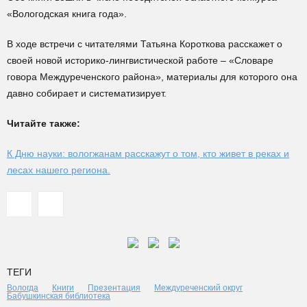
«Вологодская книга года».
В ходе встречи с читателями Татьяна Короткова расскажет о
своей новой историко-лингвистической работе – «Словаре
говора Междуреченского района», материалы для которого она
давно собирает и систематизирует.
Читайте также:
К Дню науки: вологжанам расскажут о том, кто живет в реках и
лесах нашего региона.
ТЕГИ
Вологда
Книги
Презентация
Междуреченский округ
Бабушкинская библиотека