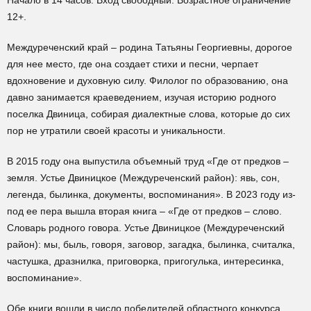
Начало в 14 часов. Вход свободный. Возрастное ограничение
12+.
Междуреченский край – родина Татьяны Георгиевны, дорогое
для нее место, где она создает стихи и песни, черпает
вдохновение и духовную силу. Филолог по образованию, она
давно занимается краеведением, изучая историю родного
поселка Двиница, собирая диалектные слова, которые до сих
пор не утратили своей красоты и уникальности.
В 2015 году она выпустила объемный труд «Где от предков –
земля. Устье Двиницкое (Междуреченский район): явь, сон,
легенда, былинка, документы, воспоминания». В 2023 году из-
под ее пера вышла вторая книга – «Где от предков – слово.
Словарь родного говора. Устье Двиницкое (Междуреченский
район): мы, быль, говоря, заговор, загадка, былинка, считалка,
частушка, дразнилка, приговорка, пригогулька, интересинка,
воспоминание».
Обе книги вошли в число победителей областного конкурса