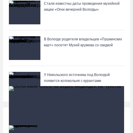
Стали известны даты проведения музейной
акции «Огни вечерней Вологды»
В Вологде родители владельцев «Пушкинских
карт» посетят Музей кружева со скидкой
У Никольского источника под Вологдой
появится колокольня с курантами
Происшествия
Больше
Слетели в кювет: под Вологдой фургон