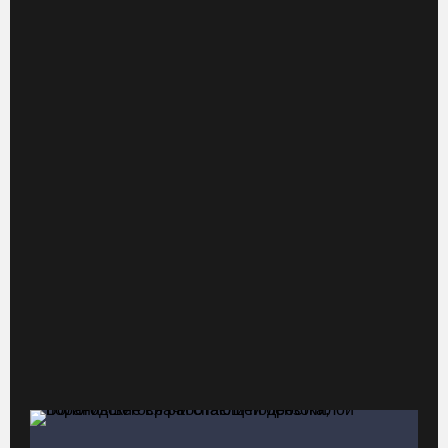
В Череповце после реконструкции открыли фонтан в
Комсомольском парке
05.08.26 / 10:30
Вологодские семьи смогут побороться за звание «Самого
лучшего папы»
05.08.26 / 10:26
Не допустить пожаров: леса на востоке Вологодчины
патрулируют с воздуха
05.08.26 / 09:44
Новое пространство с качелями появится у драмтеатра в
Вологде
05.08.26 / 09:30