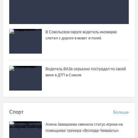
врезался в трактор
В Сокольском округе водитель иномарки
Вологжане сняли на видео медведей на Чукотке
слетел с дороги в кювет и погиб
Водитель ВАЗа серьезно пострадал по своей
вине в ДТП в Соколе
Спорт
Больше
Алина Замараева сменила статус игрока на
помощника тренера «Вологда-Чевакаты»