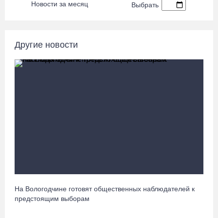
Новости за месяц
Выбрать
вологодские гаишники
05.08.26 / 17:45
Другие новости
В заречной части Вологды открылся новый офис МФЦ
05.08.26 / 17:09
В Вологде на 18 дворовых территориях завершены работы по
благоустройству
05.08.26 / 16:36
Осановская роща в Вологде стала современным парком с
есенинским настроением
05.08.26 / 16:22
На Вологодчине готовят общественных наблюдателей к
предстоящим выборам
Житель Москвы пострадал в опрокинувшемся под Вытегрой
грузовике