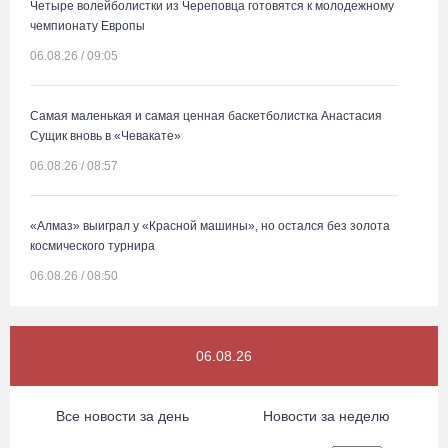
Четыре волейболистки из Череповца готовятся к молодежному
чемпионату Европы
06.08.26 / 09:05
Самая маленькая и самая ценная баскетболистка Анастасия
Сущик вновь в «Чевакате»
06.08.26 / 08:57
«Алмаз» выиграл у «Красной машины», но остался без золота
космического турнира
06.08.26 / 08:50
«Единая Россия» получила первое место в бюллетене на
06.08.26
выборах в Госдуму
05.08.26 / 20:20
Все новости за день
Новости за неделю
Четырех пьяных водителей и 23 без прав задержали за сутки