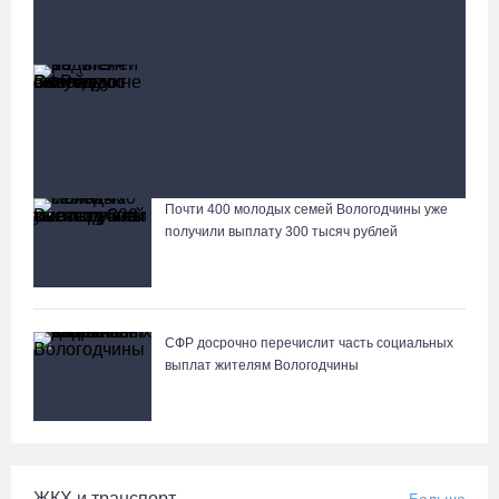
Социальная сфера
Больше
13 тысяч родителей на Вологодчине получили
ежегодную семейную выплату от СФР
26 школ и 8 детсадов отремонтируют на Вологодчине в
2026 году
Почти 400 молодых семей Вологодчины уже
Лазерную проекцию на пешеходных переходах сделают в
получили выплату 300 тысяч рублей
Череповце
СФР досрочно перечислит часть социальных
выплат жителям Вологодчины
ЖКХ и транспорт