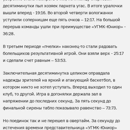
десятиминутки пыл хозяек паркета угас. В итоге уралочки
вышли вперед - 19:16. Во второй четверти вологжанки
уступили соперницам еще пять очков – 12:17. На большой
перерыв команды ушли при преимуществе «УГМК-Юниор» -
36:28.
В третьем периоде «пчелки» наконец-то стали радовать
болельщиков результативной игрой. Они взяли верх - 25:17
и сделали счет равным – 53:53.
Заключительная десятиминутка целиком оправдала
надежды зрителей на яркий и атакующий баскетбол, в
котором никто не хотел уступать. Вперед выходил то один
клуб, то другой. Игра в догонялки держала зал в
напряжении до последних секунд. За пять секунд до
финальной сирены табло показывало равенство – 73:73.
Но поединок так и не перешел в овертайм. За секунду до
истечения времени представительница «УГМК-Юниор»