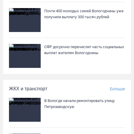
07.08.26 / 11:19
Почти 400 молодых семей Вологодчины уже
получили выплату 300 тысяч рублей
В 2026 году аппараты МРТ появятся в двух вологодских
медучреждениях
07.08.26 / 11:18
СФР досрочно перечислит часть социальных
выплат жителям Вологодчины
Более 6 тысяч программ для детей представили кружки и
секции на Вологодчине
07.08.26 / 10:56
ЖКХ и транспорт
Больше
В Вологде иномарка сбила 12-летнего велосипедиста
07.08.26 / 10:36
В Вологде начали ремонтировать улицу
Петрозаводскую
В Устюжне масштабно отметят 774-летие города фестивалем
кузнечного мастерства
07.08.26 / 10:24