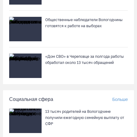
Череповецкая пенсионерка продала украшения и лишилась
более полумиллиона рублей
07.08.26 / 12:32
Общественные наблюдатели Вологодчины
готовятся к работе на выборах
Мебель и оборудование закупаются для Сперовского ФАПа в
Вытегорском округе
07.08.26 / 12:07
«Дом СВО» в Череповце за полгода работы
обработал около 13 тысяч обращений
В центре Вологды появилось необычное кафе в автобусе
07.08.26 / 12:00
Из-за ремонта путей часть череповецких трамваев
Социальная сфера
Больше
остановят на три дня
07.08.26 / 11:22
13 тысяч родителей на Вологодчине
получили ежегодную семейную выплату от
СФР
На Вологодчине готовность котельных к отопительному
сезону превысила 65%