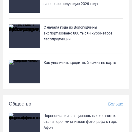
В Кириллове впервые пройдет фестиваль «Рэп на Руси» в
за первое полугодие 2026 года
честь юбилея города
07.08.26 / 13:40
С начала года из Вологодчины
экспортировано 800 тысяч кубометров
В Череповце госпитализировали пострадавшего в ДТП
лесопродукции
мотоциклиста и его пассажира
07.08.26 / 13:39
Как увеличить кредитный лимит по карте
Кириллов станет новой столицей «Серебряного ожерелья» в
свой 250-летний юбилей
07.08.26 / 13:36
Речные трамвайчики будут бесплатно катать вологжан и
Общество
Больше
гостей города 8 и 9 августа
07.08.26 / 12:49
Череповчанки в национальных костюмах
стали героями снимков фотографа с горы
Афон