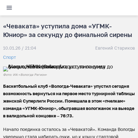
«Чеваката» уступила дома «УГМК-
Юниор» за секунду до финальной сирены
10.01.26 / 21:04
Евгений Стариков
Спорт
Фото: ИА «Вологда Регион»
Баскетбольный клуб «Вологда-Чеваката» упустил сегодня
возможность вернуться на первое место турнирной таблицы
женской Суперлиги России. Помешала в этом «пчелкам»
команда «УГМК-Юниор», обыгравшая вологжанок на выезде
в валидольной концовке – 76:73.
Начало поединка осталось за «Чевакатой». Команда Вологды
уверенно стала набирать очки, но к концу стартовой