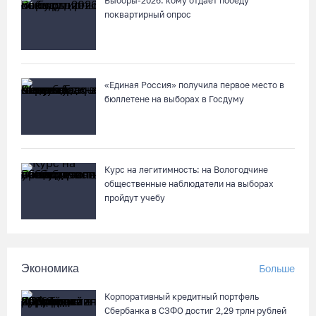
Выборы-2026: кому отдает победу
Бизнес Северо-Запада столкнулся с более чем 1,5 тысячи
поквартирный опрос
DDoS-атак за шесть месяцев
07.08.26 / 14:58
«Единая Россия» получила первое место в
75-летний бегун из Великого Устюга стал чемпионом России
бюллетене на выборах в Госдуму
среди ветеранов
07.08.26 / 14:42
Завершен первый этап благоустройства прибрежной зоны
Курс на легитимность: на Вологодчине
Шекснинского водохранилища
общественные наблюдатели на выборах
пройдут учебу
07.08.26 / 14:25
Череповчанку задержали с наркотиками: общая масса
изъятого превысила 527 г
Экономика
Больше
07.08.26 / 14:20
Корпоративный кредитный портфель
Сбербанка в СЗФО достиг 2,29 трлн рублей