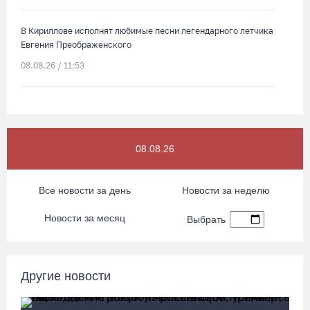
В Кириллове исполнят любимые песни легендарного летчика
Евгения Преображенского
08.08.26 / 11:53
Жители Устюжны изготовят «Птиц одного полета» и пробегут
774 метра
08.08.26 / 11:12
08.08.26
В честь освящения нового храма на Вологодчине выступит
Все новости за день
Новости за неделю
хор грузинского монастыря
08.08.26 / 10:41
Новости за месяц
Выбрать
На V фестивале «Небо Славян» организуют трейл для
любителей бега
Другие новости
08.08.26 / 10:22