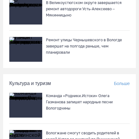
В Великоустюгском округе завершается
ремонт автодороги Усть-Алексеево –
Мякинницыно
Почти 60 тысяч вологжан научились защищать себя от
киберугроз
07.08.26 / 09:55
Ремонт улицы Чернышевского в Вологде
завершат на полгода раньше, чем
Неизвестный мужчина погиб в подожженном в Вологодской
планировали
области магазине
07.08.26 / 09:25
Культура и туризм
Больше
На Вологодчине подвели итоги XII областной Спартакиады
ветеранов и пенсионеров
Команда «Родники.Истоки» Олега
07.08.26 / 09:23
Газманова запишет народные песни
Вологодчины
Манты, речные прогулки и концерты музыкантов ждут
гостей на Дне города Тотьмы
Вологжане смогут сводить родителей в
07.08.26 / 08:49