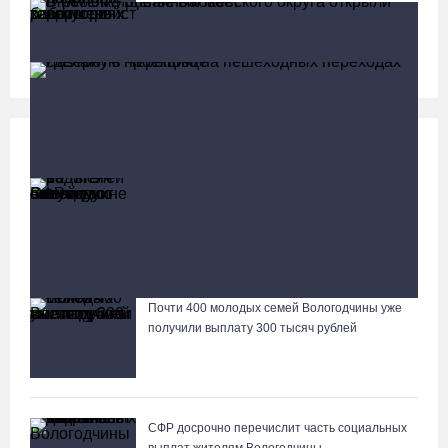
В Вологде на 18 дворовых территориях
завершены работы по благоустройству
Социальная сфера
Больше
13 тысяч родителей на Вологодчине получили
ежегодную семейную выплату от СФР
В поселке Щепье Бабаевского округа открыли
отремонтированный мост
Почти 400 молодых семей Вологодчины уже
Лазерную проекцию на пешеходных переходах
получили выплату 300 тысяч рублей
сделают в Череповце
СФР досрочно перечислит часть социальных