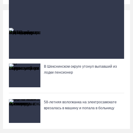
Происшествия
Больше
Пострадавшего в ДТП под Вологдой
мотоциклиста госпитализировали в больницу
В Шекснинском округе утонул выпавший из
Вологжане сняли на видео медведей на Чукотке
лодки пенсионер
58-летняя вологжанка на электросамокате
врезалась в машину и попала в больницу