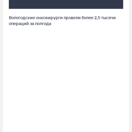
секции на Вологодчине
07.08.26 / 10:56
Вологодские онкохирурги провели более 2,5 тыcячи
операций за полгода
В Вологде иномарка сбила 12-летнего велосипедиста
07.08.26 / 10:36
В Устюжне масштабно отметят 774-летие города фестивалем
кузнечного мастерства
07.08.26 / 10:24
Почти 60 тысяч вологжан научились защищать себя от
киберугроз
07.08.26 / 09:55
Неизвестный мужчина погиб в подожженном в Вологодской
области магазине