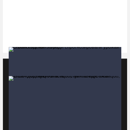
Череповчанки в национальных костюмах стали героями снимков
фотографа с горы Афон
06.08.26 / 20:20
Общественные наблюдатели Вологодчины готовятся к работе
на выборах
06.08.26 / 19:28
Популярные видео
Все видео
«Дом СВО» в Череповце за полгода работы обработал около
13 тысяч обращений
06.08.26 / 18:44
В Вологде начали ремонтировать улицу Петрозаводскую
06.08.26 / 17:55
В Вологодской области спрогнозировали урожай семян
хвойных пород