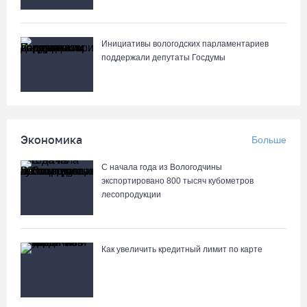
88-летняя вологжанка приняла мошенника за сына и отдала
Инициативы вологодских парламентариев
курьеру 650 тысяч рублей
поддержали депутаты Госдумы
06.08.26 / 14:33
Робот Макс подскажет вологжанам, как получить 3000 рублей на
первоклассника
Экономика
Больше
06.08.26 / 13:57
С начала года из Вологодчины
экспортировано 800 тысяч кубометров
лесопродукции
Как увеличить кредитный лимит по карте