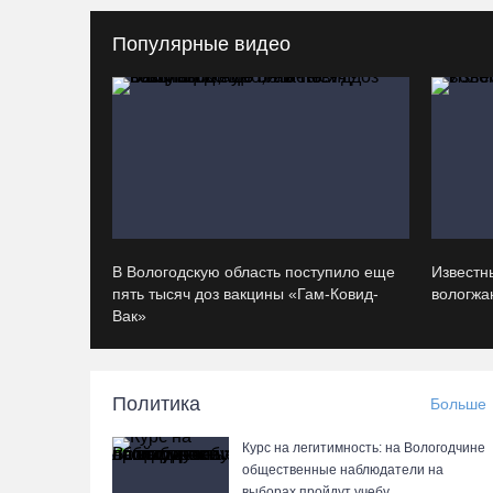
Популярные видео
В Вологодскую область поступило еще
Известн
пять тысяч доз вакцины «Гам-Ковид-
вологжан
Вак»
Политика
Больше
Курс на легитимность: на Вологодчине
общественные наблюдатели на
выборах пройдут учебу