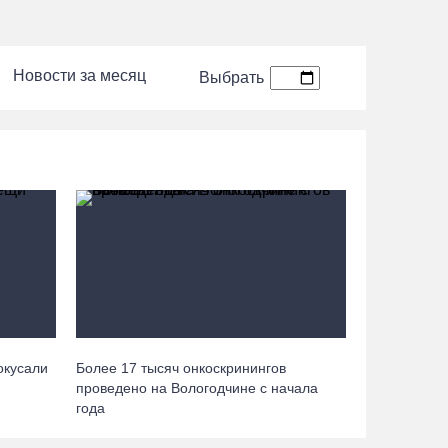
Вологжане смогут сводить родителей в музей
Новости за месяц
Китая со скидкой по Пушкинской карте
Выбрать
06.08.26 / 15:40
87-летний пассажир и его внук пострадали под
Вологдой в слетевшем в кювет авто
06.08.26 / 15:39
Четверых вологжан осудили за попытку
распространения 2,5 кг наркотиков
06.08.26 / 15:05
окусали
Более 17 тысяч онкоскринингов
День физкультурника в Вологде отметят
проведено на Вологодчине с начала
общегородской зарядкой и марафоном
года
06.08.26 / 14:44