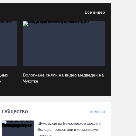
Все видео
Корпоративный кредитный портфель
Сбербанка в СЗФО достиг 2,29 трлн рублей за
первое полугодие 2026 года
06.08.26 / 14:44
Вологодчина готовится к масштабному
празднованию Дня физкультурника
06.08.26 / 14:43
дных
Вологжане сняли на видео медведей на
е
Чукотке
88-летняя вологжанка приняла мошенника за
сына и отдала курьеру 650 тысяч рублей
06.08.26 / 14:33
Общество
Больше
Робот Макс подскажет вологжанам, как
Шумоэкран на Белозерском шоссе в
получить 3000 рублей на первоклассника
Вологде превратили в космическую
галерею