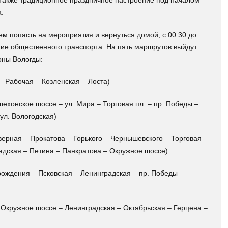
 также традиционное праздничное настроение под началом
.
м попасть на мероприятия и вернуться домой, с 00:30 до
ние общественного транспорта. На пять маршрутов выйдут
оны Вологды:
 – Рабочая – Козленская – Лоста)
ехонское шоссе – ул. Мира – Торговая пл. – пр. Победы –
 ул. Вологодская)
еверная – Прокатова – Горького – Чернышевского – Торговая
адская – Петина – Панкратова – Окружное шоссе)
зрождения – Псковская – Ленинградская – пр. Победы –
– Окружное шоссе – Ленинградская – Октябрьская – Герцена –