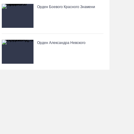
Орден Боевого Красного Знамени
Вологодская шахматистка в составе сборной
РФ взяла золото «Матча Дружбы» в Китае
06.08.26 / 11:02
Орден Александра Невского
58-летняя вологжанка на электросамокате
врезалась в машину и попала в больницу
06.08.26 / 10:51
В Вологде пресечена деятельность очередной
точки нелегальной продажи алкоголя
06.08.26 / 10:42
Вологжан и гостей области приглашают в
выходные на фестиваль «Небо славян»
06.08.26 / 10:05