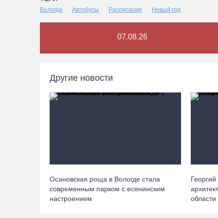
Вологда
Автобусы
Расписание
Новый год
07.08.26
Другие новости
Осановская роща в Вологде стала
Георгий
современным парком с есенинским
архитек
настроением
области