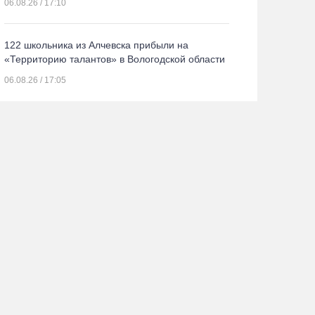
06.08.26 / 17:10
122 школьника из Алчевска прибыли на
«Территорию талантов» в Вологодской области
06.08.26 / 17:05
Семерых пьяных водителей и 34 без прав
задержали за сутки вологодские гаишники
06.08.26 / 16:36
В Тотемском округе построили три дома для
работников села
06.08.26 / 16:12
Детская футбольная секция ВоГУ получила
поддержку РФС
06.08.26 / 15:42