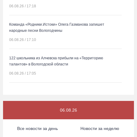
06.08.26 / 17:18
Команда «Родники.Истоки» Олега Газманова запишет
народные песни Вологодчины
06.08.26 / 17:10
122 школьника из Алчевска прибыли на «Территорию
талантов» в Вологодской области
06.08.26 / 17:05
Семерых пьяных водителей и 34 без прав задержали за сутки
вологодские гаишники
06.08.26 / 16:36
06.08.26
В Тотемском округе построили три дома для работников села
Все новости за день
Новости за неделю
06.08.26 / 16:12