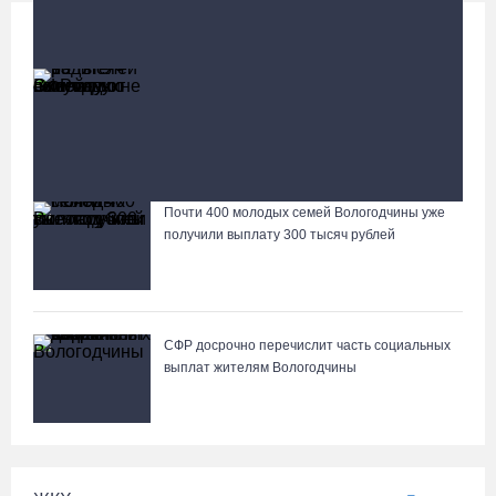
Социальная сфера
Больше
13 тысяч родителей на Вологодчине получили
ежегодную семейную выплату от СФР
У Никольского источника под Вологдой появится
колокольня с курантами
Почти 400 молодых семей Вологодчины уже
Лазерную проекцию на пешеходных переходах сделают в
получили выплату 300 тысяч рублей
Череповце
СФР досрочно перечислит часть социальных
выплат жителям Вологодчины