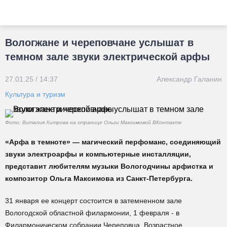
Вологжане и череповчане услышат в
темном зале звуки электрической арфы
27.01.25 / 14:37
Александр Галанин
Культура и туризм
Фото: Виталия Хитрова на странице Ольги Максимовой ВКонтакте
«Арфа в темноте» — магический перфоманс, соединяющий
звуки электроарфы и компьютерные инсталляции,
представит любителям музыки Вологодчины арфистка и
композитор Ольга Максимова из Санкт-Петербурга.
31 января ее концерт состоится в затемненном зале
Вологодской областной филармонии, 1 февраля - в
Филармоническом собрании Череповца. Возрастное