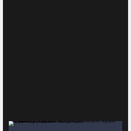
06.08.26 / 10:05
В Великоустюгском округе завершается ремонт автодороги
Усть-Алексеево – Мякинницыно
06.08.26 / 09:54
Архангелогородец устроил смертельное ДТП под Нюксеницей,
но остался на свободе
06.08.26 / 09:33
Четыре волейболистки из Череповца готовятся к молодежному
чемпионату Европы
06.08.26 / 09:05
Самая маленькая и самая ценная баскетболистка Анастасия
Сущик вновь в «Чевакате»