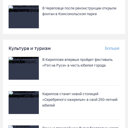
08.08.26 / 09:56
В Череповце после реконструкции открыли
фонтан в Комсомольском парке
8 августа в Череповце пройдет праздник баскетбола и
брейкинга
08.08.26 / 09:15
Культура и туризм
Больше
10 пьяных водителей и 23 без прав остановили за сутки
В Кириллове впервые пройдет фестиваль
вологодские гаишники
«Рэп на Руси» в честь юбилея города
07.08.26 / 18:12
Заявка на создание университетского кампуса в Череповце
направлена в Минобрнауки РФ
Кириллов станет новой столицей
«Серебряного ожерелья» в свой 250-летний
07.08.26 / 17:25
юбилей