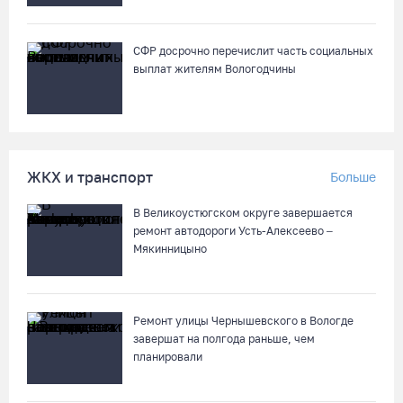
Евгения Преображенского
08.08.26 / 11:53
СФР досрочно перечислит часть социальных
выплат жителям Вологодчины
Жители Устюжны изготовят «Птиц одного полета» и пробегут
774 метра
08.08.26 / 11:12
ЖКХ и транспорт
Больше
В честь освящения нового храма на Вологодчине выступит
хор грузинского монастыря
В Великоустюгском округе завершается
08.08.26 / 10:41
ремонт автодороги Усть-Алексеево –
Мякинницыно
На V фестивале «Небо Славян» организуют трейл для
любителей бега
Ремонт улицы Чернышевского в Вологде
08.08.26 / 10:22
завершат на полгода раньше, чем
планировали
Две телеги «органики» станут главным призом лотереи
фестиваля «Батранский лен»