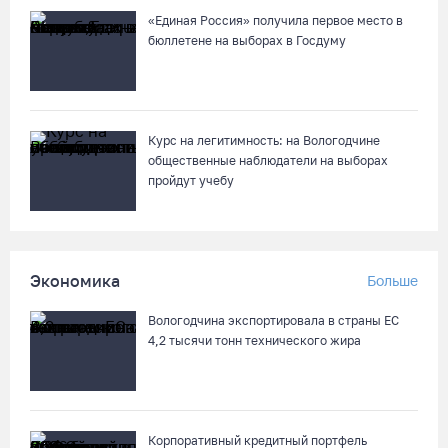
«Единая Россия» получила первое место в
бюллетене на выборах в Госдуму
Физкультурный праздник в Череповце: уличные танцы и
соревнования по баскетболу
09.08.26 / 10:48
Курс на легитимность: на Вологодчине
Баскетболистки «Чевакаты» представят Вологодчину на
общественные наблюдатели на выборах
Спартакиаде народов России
пройдут учебу
09.08.26 / 10:12
Дед Мороз из Великого Устюга дал старт Параду
Экономика
Больше
физкультурников в Петербурге
09.08.26 / 09:10
Вологодчина экспортировала в страны ЕС
4,2 тысячи тонн технического жира
События 10-11 веков воссоздали на фестивале «Небо
славян» под Кирилловом
09.08.26 / 08:37
Корпоративный кредитный портфель