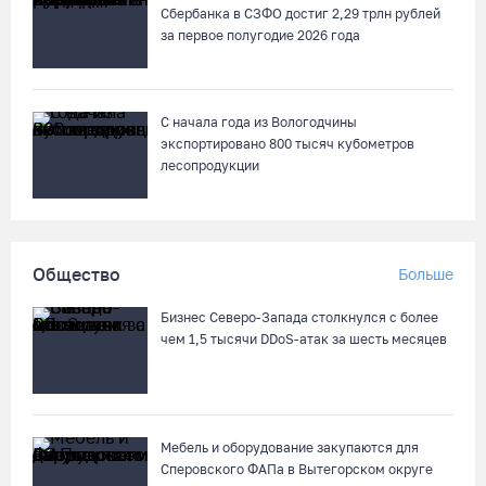
Сбербанка в СЗФО достиг 2,29 трлн рублей
за первое полугодие 2026 года
Сказка на Невском: в Петербурге проходят Дни Великого
Устюга
09.08.26 / 07:40
С начала года из Вологодчины
экспортировано 800 тысяч кубометров
В Вологодской области впервые пройдет фестиваль памяти
лесопродукции
Ольги Фокиной
08.08.26 / 18:27
Общество
Больше
Вологжанину грозит штраф за рекламу наркотиков
08.08.26 / 17:36
Бизнес Северо-Запада столкнулся с более
чем 1,5 тысячи DDoS-атак за шесть месяцев
Четыре человека потерялись в пятницу в лесах Вологодчины
08.08.26 / 16:11
Мебель и оборудование закупаются для
Сперовского ФАПа в Вытегорском округе
Троицкий Орловский храм под Великим Устюгом обрел купол