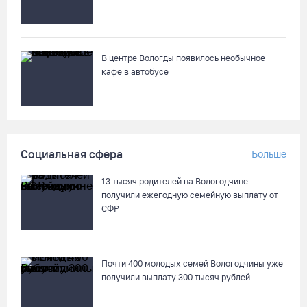
и крест
08.08.26 / 15:33
В центре Вологды появилось необычное
Более двух тысяч наблюдателей обеспечат на Вологодчине
кафе в автобусе
контроль на выборах
08.08.26 / 14:29
Руины храма под Череповцом засыпали землей, чтобы
Социальная сфера
Больше
установить на холме крест
08.08.26 / 13:37
13 тысяч родителей на Вологодчине
получили ежегодную семейную выплату от
СФР
Городские заборы и фасады домов Тотьмы превратили в
стены картинной галереи
08.08.26 / 12:43
Почти 400 молодых семей Вологодчины уже
получили выплату 300 тысяч рублей
В Кириллове исполнят любимые песни легендарного летчика