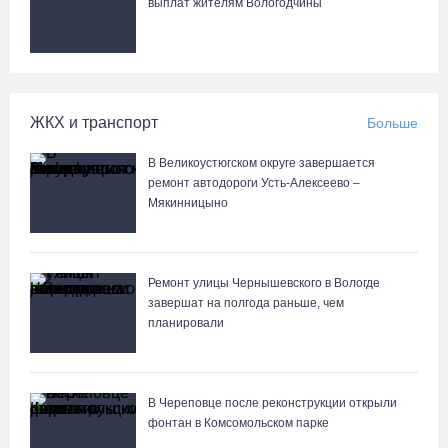
выплат жителям Вологодчины
06.08.26 / 14:44
Корпоративный кредитный портфель Сбербанка в СЗФО достиг
2,29 трлн рублей за первое полугодие 2026 года
ЖКХ и транспорт
Больше
06.08.26 / 14:44
В Великоустюгском округе завершается
Вологодчина готовится к масштабному празднованию Дня
ремонт автодороги Усть-Алексеево –
физкультурника
Мякинницыно
06.08.26 / 14:43
Ремонт улицы Чернышевского в Вологде
88-летняя вологжанка приняла мошенника за сына и отдала
завершат на полгода раньше, чем
курьеру 650 тысяч рублей
планировали
06.08.26 / 14:33
Робот Макс подскажет вологжанам, как получить 3000 рублей на
В Череповце после реконструкции открыли
первоклассника
фонтан в Комсомольском парке