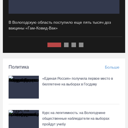
07.08.26 / 08:49
Вологодские «пчелки» усилились еще одним игроком из
В Вологодскую область поступило еще пять тысяч доз
И
российской Премьер-лиги
вакцины «Гам-Ковид-Вак»
с
07.08.26 / 08:31
Поражение от «Фанкома» отбросило ФК «Череповец» на
предпоследнее место «Кольца»
Политика
Больше
07.08.26 / 08:12
«Единая Россия» получила первое место в
Череповчанки в национальных костюмах стали героями снимков
бюллетене на выборах в Госдуму
фотографа с горы Афон
06.08.26 / 20:20
Курс на легитимность: на Вологодчине
Общественные наблюдатели Вологодчины готовятся к работе
общественные наблюдатели на выборах
на выборах
пройдут учебу