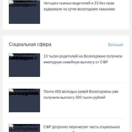
Четырех пьяных водителей и 23 без прав
06.08.26 / 15:42
задержали за сутки вологодские гаишники
Вологжане смогут сводить родителей в музей Китая со скидкой
по Пушкинской карте
06.08.26 / 15:40
Социальная сфера
Больше
87-летний пассажир и его внук пострадали под Вологдой в
13 тысяч родителей на Вологодчине получили
слетевшем в кювет авто
ежегодную семейную выплату от СФР
06.08.26 / 15:39
Четверых вологжан осудили за попытку распространения 2,5 кг
Почти 400 молодых семей Вологодчины уже
наркотиков
получили выплату 300 тысяч рублей
06.08.26 / 15:05
День физкультурника в Вологде отметят общегородской
зарядкой и марафоном
СФР досрочно перечислит часть социальных