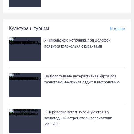
06.08.26 / 13:57
Вологодские онкохирурги провели более 2,5 тыcячи операций
за полгода
Культура и туризм
Больше
06.08.26 / 13:28
У Никольского источника под Вологдой
появится колокольня с курантами
В Вологодской области спрогнозировали урожай семян хвойных
пород
06.08.26 / 13:04
На Вологодчине интерактивная карта для
туристов объединила отдых и гастрономию
В Череповце встал на вечную стоянку
всепогодный истребитель-перехватчик
МиГ‑21П