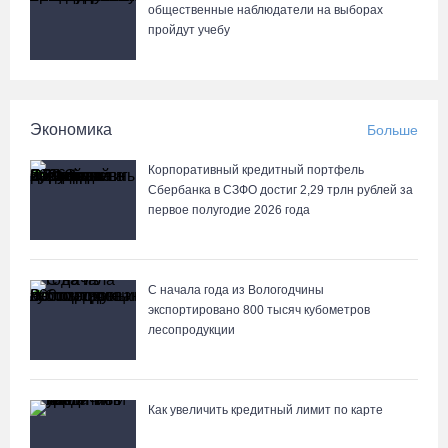
общественные наблюдатели на выборах
Череповецкая пенсионерка продала украшения и лишилась
пройдут учебу
более полумиллиона рублей
07.08.26 / 12:32
Экономика
Больше
Мебель и оборудование закупаются для Сперовского ФАПа в
Вытегорском округе
Корпоративный кредитный портфель
07.08.26 / 12:07
Сбербанка в СЗФО достиг 2,29 трлн рублей за
первое полугодие 2026 года
В центре Вологды появилось необычное кафе в автобусе
07.08.26 / 12:00
С начала года из Вологодчины
экспортировано 800 тысяч кубометров
лесопродукции
Из-за ремонта путей часть череповецких трамваев остановят
на три дня
07.08.26 / 11:22
Как увеличить кредитный лимит по карте