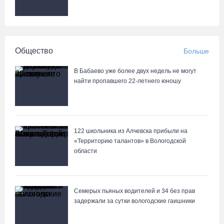
На Вологодчине готовность котельных к отопительному сезону
превысила 65%
07.08.26 / 11:19
Общество
Больше
В 2026 году аппараты МРТ появятся в двух вологодских
медучреждениях
В Бабаево уже более двух недель не могут
07.08.26 / 11:18
найти пропавшего 22-летнего юношу
Более 6 тысяч программ для детей представили кружки и
секции на Вологодчине
122 школьника из Алчевска прибыли на
07.08.26 / 10:56
«Территорию талантов» в Вологодской
области
В Вологде иномарка сбила 12-летнего велосипедиста
07.08.26 / 10:36
Семерых пьяных водителей и 34 без прав
задержали за сутки вологодские гаишники
В Устюжне масштабно отметят 774-летие города фестивалем
кузнечного мастерства