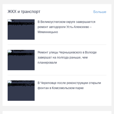
07.08.26 / 08:49
ЖКХ и транспорт
Больше
Вологодские «пчелки» усилились еще одним игроком из
В Великоустюгском округе завершается
российской Премьер-лиги
ремонт автодороги Усть-Алексеево –
07.08.26 / 08:31
Мякинницыно
Поражение от «Фанкома» отбросило ФК «Череповец» на
предпоследнее место «Кольца»
Ремонт улицы Чернышевского в Вологде
завершат на полгода раньше, чем
07.08.26 / 08:12
планировали
Череповчанки в национальных костюмах стали героями снимков
фотографа с горы Афон
В Череповце после реконструкции открыли
06.08.26 / 20:20
фонтан в Комсомольском парке
Общественные наблюдатели Вологодчины готовятся к работе
на выборах