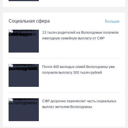
07.08.26 / 10:24
Социальная сфера
Больше
Почти 60 тысяч вологжан научились защищать себя от
киберугроз
13 тысяч родителей на Вологодчине получили
07.08.26 / 09:55
ежегодную семейную выплату от СФР
Неизвестный мужчина погиб в подожженном в Вологодской
области магазине
Почти 400 молодых семей Вологодчины уже
07.08.26 / 09:25
получили выплату 300 тысяч рублей
На Вологодчине подвели итоги XII областной Спартакиады
ветеранов и пенсионеров
07.08.26 / 09:23
СФР досрочно перечислит часть социальных
выплат жителям Вологодчины
Манты, речные прогулки и концерты музыкантов ждут гостей на
Дне города Тотьмы