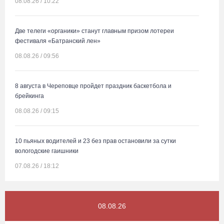
08.08.26 / 10:22
Две телеги «органики» станут главным призом лотереи
фестиваля «Батранский лен»
08.08.26 / 09:56
8 августа в Череповце пройдет праздник баскетбола и
брейкинга
08.08.26 / 09:15
10 пьяных водителей и 23 без прав остановили за сутки
вологодские гаишники
07.08.26 / 18:12
Заявка на создание университетского кампуса в Череповце
08.08.26
направлена в Минобрнауки РФ
07.08.26 / 17:25