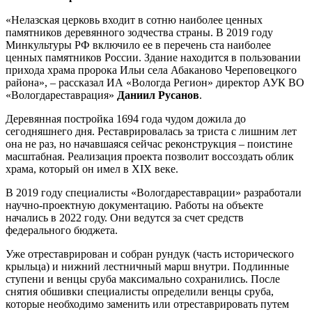
«Нелазская церковь входит в сотню наиболее ценных
памятников деревянного зодчества страны. В 2019 году
Минкультуры РФ включило ее в перечень ста наиболее
ценных памятников России. Здание находится в пользовании
прихода храма пророка Ильи села Абаканово Череповецкого
района», – рассказал ИА «Вологда Регион» директор АУК ВО
«Вологдареставрация»
Даниил Русанов
.
Деревянная постройка 1694 года чудом дожила до
сегодняшнего дня. Реставрировалась за триста с лишним лет
она не раз, но начавшаяся сейчас реконструкция – поистине
масштабная. Реализация проекта позволит воссоздать облик
храма, который он имел в XIX веке.
В 2019 году специалисты «Вологдареставрации» разработали
научно-проектную документацию. Работы на объекте
начались в 2022 году. Они ведутся за счет средств
федерального бюджета.
Уже отреставрирован и собран рундук (часть исторического
крыльца) и нижний лестничный марш внутри. Подлинные
ступени и венцы сруба максимально сохранились. После
снятия обшивки специалисты определили венцы сруба,
которые необходимо заменить или отреставрировать путем