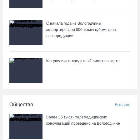
области магазине
07.08.26 / 09:25
С начала года из Вологодчины
экспортировано 800 тысяч кубометров
На Вологодчине подвели итоги XII областной Спартакиады
лесопродукции
ветеранов и пенсионеров
07.08.26 / 09:23
Как увеличить кредитный лимит по карте
Манты, речные прогулки и концерты музыкантов ждут гостей на
Дне города Тотьмы
07.08.26 / 08:49
Вологодские «пчелки» усилились еще одним игроком из
Общество
Больше
российской Премьер-лиги
07.08.26 / 08:31
Более 35 тысяч телемедицинских
консультаций проведено на Вологодчине
Поражение от «Фанкома» отбросило ФК «Череповец» на