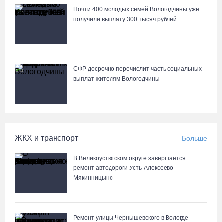
06.08.26 / 17:55
Почти 400 молодых семей Вологодчины уже
получили выплату 300 тысяч рублей
В Бабаево уже более двух недель не могут найти пропавшего
22-летнего юношу
06.08.26 / 17:45
СФР досрочно перечислит часть социальных
выплат жителям Вологодчины
Выборы-2026: кому отдает победу поквартирный опрос
06.08.26 / 17:18
Команда «Родники.Истоки» Олега Газманова запишет
ЖКХ и транспорт
Больше
народные песни Вологодчины
06.08.26 / 17:10
В Великоустюгском округе завершается
ремонт автодороги Усть-Алексеево –
Мякинницыно
122 школьника из Алчевска прибыли на «Территорию
талантов» в Вологодской области
06.08.26 / 17:05
Ремонт улицы Чернышевского в Вологде