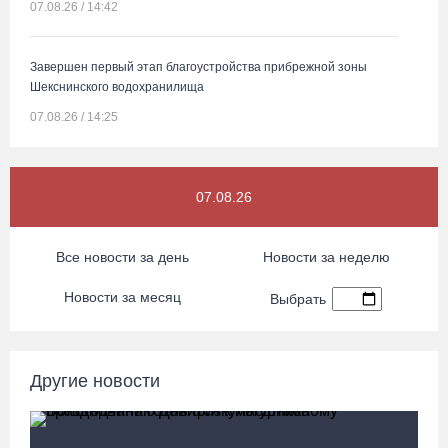
07.08.26 / 14:42
Завершен первый этап благоустройства прибрежной зоны
Шекснинского водохранилища
07.08.26 / 14:25
Череповчанку задержали с наркотиками: общая масса изъятого
07.08.26
превысила 527 г
07.08.26 / 14:20
Все новости за день
Новости за неделю
В Кириллове впервые пройдет фестиваль «Рэп на Руси» в
Новости за месяц
Выбрать
честь юбилея города
07.08.26 / 13:40
Другие новости
В Череповце госпитализировали пострадавшего в ДТП
мотоциклиста и его пассажира
07.08.26 / 13:39