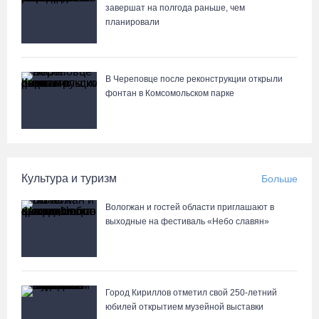
завершат на полгода раньше, чем
планировали
Семерых пьяных водителей и 34 без прав задержали за сутки
вологодские гаишники
06.08.26 / 16:36
В Череповце после реконструкции открыли
фонтан в Комсомольском парке
В Тотемском округе построили три дома для работников села
06.08.26 / 16:12
Детская футбольная секция ВоГУ получила поддержку РФС
Культура и туризм
Больше
06.08.26 / 15:42
Вологжан и гостей области приглашают в
выходные на фестиваль «Небо славян»
Вологжане смогут сводить родителей в музей Китая со скидкой
по Пушкинской карте
06.08.26 / 15:40
Город Кириллов отметил свой 250-летний
юбилей открытием музейной выставки