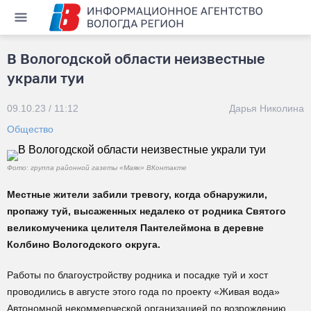
В Вологодской области неизвестные
украли туи
09.10.23 / 11:12
Дарья Николина
Общество
Фото: группа районной газеты «Маяк» ВКонтакте
Местные жители забили тревогу, когда обнаружили,
пропажу туй, высаженных недалеко от родника Святого
великомученика целителя Пантелеймона в деревне
Колбино Вологодского округа.
Работы по благоустройству родника и посадке туй и хост
проводились в августе этого года по проекту «Живая вода»
Автономной некоммерческой организацией по возрождению