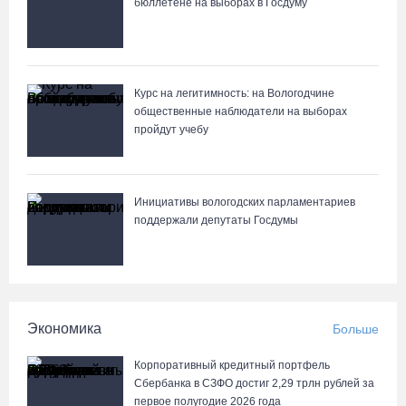
бюллетене на выборах в Госдуму
Более 6 тысяч программ для детей представили кружки и
секции на Вологодчине
07.08.26 / 10:56
Курс на легитимность: на Вологодчине
общественные наблюдатели на выборах
В Вологде иномарка сбила 12-летнего велосипедиста
пройдут учебу
07.08.26 / 10:36
В Устюжне масштабно отметят 774-летие города фестивалем
Инициативы вологодских парламентариев
кузнечного мастерства
поддержали депутаты Госдумы
07.08.26 / 10:24
Почти 60 тысяч вологжан научились защищать себя от
киберугроз
Экономика
Больше
07.08.26 / 09:55
Корпоративный кредитный портфель
Сбербанка в СЗФО достиг 2,29 трлн рублей за
Неизвестный мужчина погиб в подожженном в Вологодской
первое полугодие 2026 года