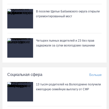
предпоследнее место «Кольца»
07.08.26 / 08:12
В поселке Щепье Бабаевского округа открыли
отремонтированный мост
Череповчанки в национальных костюмах стали героями снимков
фотографа с горы Афон
06.08.26 / 20:20
Четырех пьяных водителей и 23 без прав
задержали за сутки вологодские гаишники
Общественные наблюдатели Вологодчины готовятся к работе
на выборах
06.08.26 / 19:28
Социальная сфера
Больше
«Дом СВО» в Череповце за полгода работы обработал около
13 тысяч обращений
13 тысяч родителей на Вологодчине получили
06.08.26 / 18:44
ежегодную семейную выплату от СФР
В Вологде начали ремонтировать улицу Петрозаводскую