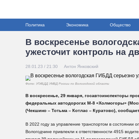
Политика
Экономика
Общество
В воскресенье вологодск
ужесточит контроль на д
28.01.23 / 21:30
Антон Янковский
Фото: УГИБДД УМВД России по Вологодской области
В воскресенье, 29 января, госавтоинспекторы пр
федеральных автодорогах М-8 «Холмогоры» (Москв
(Чекшино – Тотьма – Котлас – Куратово), сообщае
В 2022 году за управление транспортом в состоянии 
Вологодчине привлекли к ответственности 4915 водите