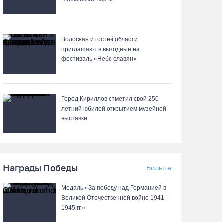
Почти 60 тысяч вологжан научились защищать
себя от киберугроз
Вологжан и гостей области
приглашают в выходные на
07.08.26 / 09:55
фестиваль «Небо славян»
Неизвестный мужчина погиб в подожженном в
Вологодской области магазине
Город Кириллов отметил свой 250-
07.08.26 / 09:25
летний юбилей открытием музейной
выставки
На Вологодчине подвели итоги XII областной
Спартакиады ветеранов и пенсионеров
07.08.26 / 09:23
Награды Победы
Больше
Медаль «За победу над Германией в
Манты, речные прогулки и концерты
Великой Отечественной войне 1941—
музыкантов ждут гостей на Дне города Тотьмы
1945 гг.»
07.08.26 / 08:49