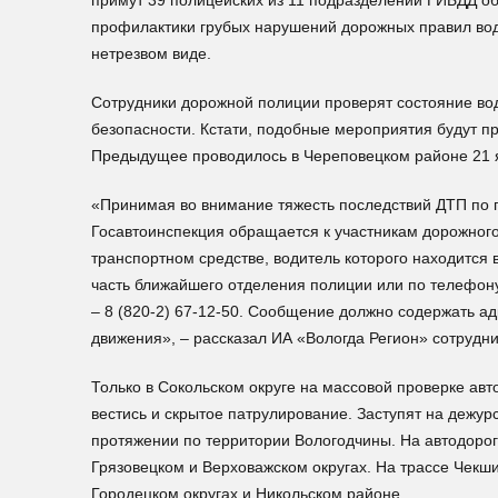
примут 39 полицейских из 11 подразделений ГИБДД об
профилактики грубых нарушений дорожных правил во
нетрезвом виде.
Сотрудники дорожной полиции проверят состояние вод
безопасности. Кстати, подобные мероприятия будут пр
Предыдущее проводилось в Череповецком районе 21 
«Принимая во внимание тяжесть последствий ДТП по 
Госавтоинспекция обращается к участникам дорожног
транспортном средстве, водитель которого находится 
часть ближайшего отделения полиции или по телефону 
– 8 (820-2) 67-12-50. Сообщение должно содержать ад
движения», – рассказал ИА «Вологда Регион» сотрудн
Только в Сокольском округе на массовой проверке авто
вестись и скрытое патрулирование. Заступят на дежур
протяжении по территории Вологодчины. На автодорог
Грязовецком и Верховажском округах. На трассе Чекши
Городецком округах и Никольском районе.