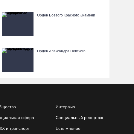
Вологодские «пчелки» усилились еще одним
Орден Боевого Красного Знамени
игроком из российской Премьер-лиги
07.08.26 / 08:31
Поражение от «Фанкома» отбросило ФК
Орден Александра Невского
«Череповец» на предпоследнее место
«Кольца»
07.08.26 / 08:12
Череповчанки в национальных костюмах стали
героями снимков фотографа с горы Афон
06.08.26 / 20:20
бщество
Интервью
оциальная сфера
Специальный репортаж
Общественные наблюдатели Вологодчины
готовятся к работе на выборах
КХ и транспорт
Есть мнение
06.08.26 / 19:28