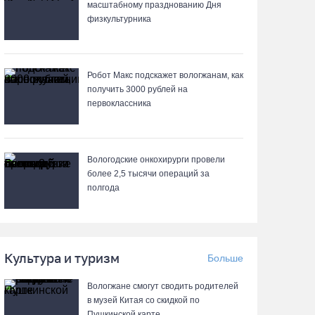
07.08.26 / 11:19
масштабному празднованию Дня
физкультурника
В 2026 году аппараты МРТ появятся в двух
вологодских медучреждениях
Робот Макс подскажет вологжанам, как
07.08.26 / 11:18
получить 3000 рублей на
первоклассника
Более 6 тысяч программ для детей
представили кружки и секции на Вологодчине
07.08.26 / 10:56
Вологодские онкохирурги провели
более 2,5 тыcячи операций за
полгода
В Вологде иномарка сбила 12-летнего
велосипедиста
07.08.26 / 10:36
Культура и туризм
Больше
В Устюжне масштабно отметят 774-летие
Вологжане смогут сводить родителей
города фестивалем кузнечного мастерства
в музей Китая со скидкой по
07.08.26 / 10:24
Пушкинской карте