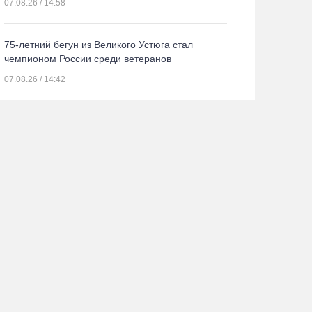
07.08.26 / 14:58
75-летний бегун из Великого Устюга стал
чемпионом России среди ветеранов
07.08.26 / 14:42
Завершен первый этап благоустройства
прибрежной зоны Шекснинского
водохранилища
07.08.26 / 14:25
Череповчанку задержали с наркотиками: общая
масса изъятого превысила 527 г
07.08.26 / 14:20
В Кириллове впервые пройдет фестиваль «Рэп
на Руси» в честь юбилея города