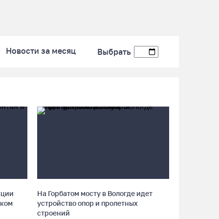
07.08.26 / 13:40
В Череповце госпитализировали пострадавшего
в ДТП мотоциклиста и его пассажира
Новости за месяц
Выбрать
07.08.26 / 13:39
Кириллов станет новой столицей «Серебряного
ожерелья» в свой 250-летний юбилей
07.08.26 / 13:36
Речные трамвайчики будут бесплатно катать
вологжан и гостей города 8 и 9 августа
07.08.26 / 12:49
кции
На Горбатом мосту в Вологде идет
Череповецкая пенсионерка продала украшения
ском
устройство опор и пролетных
и лишилась более полумиллиона рублей
строений