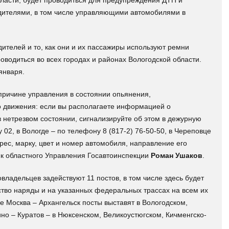
ласти, будет проводиться для предупреждения ДТП и
дителями, в том числе управляющими автомобилями в
ителей и то, как они и их пассажиры используют ремни
оводиться во всех городах и районах Вологодской области.
января.
причине управления в состоянии опьянения,
о движения: если вы располагаете информацией о
в нетрезвом состоянии, сигнализируйте об этом в дежурную
02, в Вологде – по телефону 8 (817-2) 76-50-50, в Череповце
рес, марку, цвет и номер автомобиля, направление его
ик областного Управления Госавтоинспекции
Роман Ушаков
.
владельцев задействуют 11 постов, в том числе здесь будет
ство наряды и на указанных федеральных трассах на всем их
е Москва – Архангельск посты выставят в Вологодском,
но – Куратов – в Нюксенском, Великоустюгском, Кичменгско-