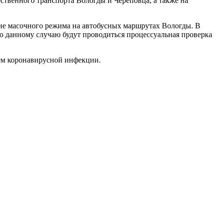
твенного транспорта Вологды и Череповца, а также на
ие масочного режима на автобусных маршрутах Вологды. В
о данному случаю будут проводиться процессуальная проверка
ем коронавирусной инфекции.