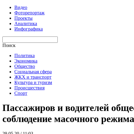
Видео
Фоторепортаж
Проекты
Аналитика
Инфографика
Поиск
Политика
Экономика
Общество
Социальная сфера
ЖКХ и транспорт
Культура и туризм
Происшествия
Спорт
Пассажиров и водителей обще
соблюдение масочного режим
29.05.20 / 11:03