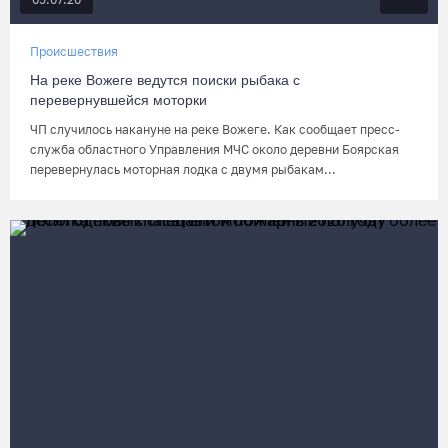
Происшествия
На реке Вожеге ведутся поиски рыбака с
перевернувшейся моторки
ЧП случилось накануне на реке Вожеге. Как сообщает пресс-
служба областного Управления МЧС около деревни Боярская
перевернулась моторная лодка с двумя рыбакам...