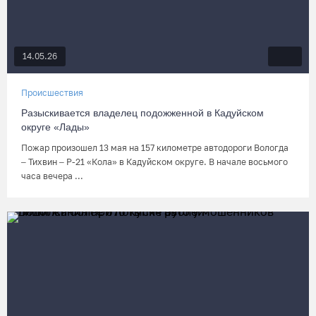
14.05.26
Происшествия
Разыскивается владелец подожженной в Кадуйском
округе «Лады»
Пожар произошел 13 мая на 157 километре автодороги Вологда
– Тихвин – Р-21 «Кола» в Кадуйском округе. В начале восьмого
часа вечера ...