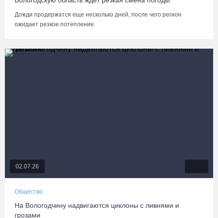
Вологодскую область ждет резкая смена погоды
Дожди продержатся еще несколько дней, после чего регион
ожидает резкое потепление.
02.07.26
Общество
На Вологодчину надвигаются циклоны с ливнями и
грозами