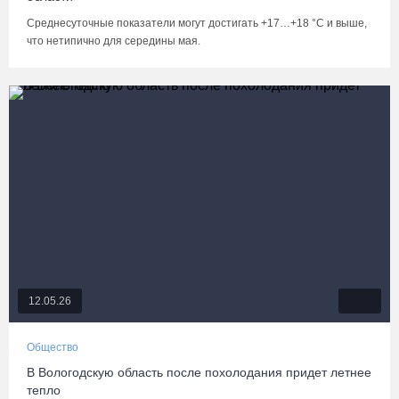
Среднесуточные показатели могут достигать +17…+18 °С и выше,
что нетипично для середины мая.
12.05.26
Общество
В Вологодскую область после похолодания придет летнее
тепло