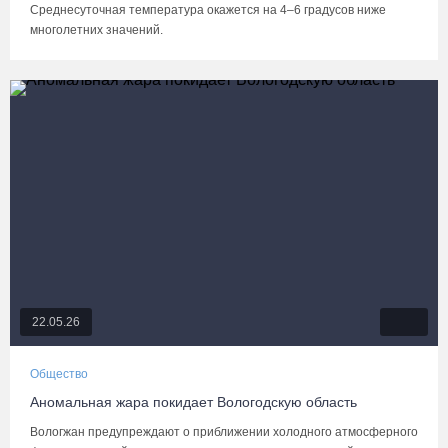
Среднесуточная температура окажется на 4–6 градусов ниже
многолетних значений.
22.05.26
Общество
Аномальная жара покидает Вологодскую область
Вологжан предупреждают о приближении холодного атмосферного