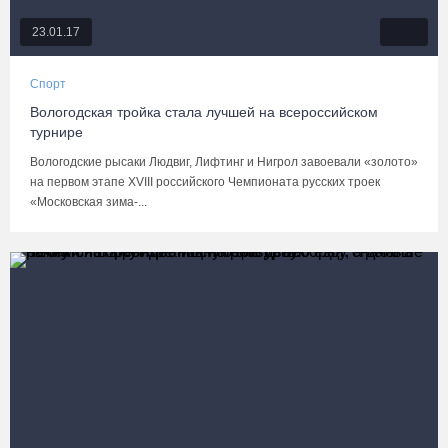
23.01.17
Спорт
Вологодская тройка стала лучшей на всероссийском
турнире
Вологодские рысаки Людвиг, Лифтинг и Нигрол завоевали «золото»
на первом этапе XVIII российского Чемпионата русских троек
«Московская зима-...