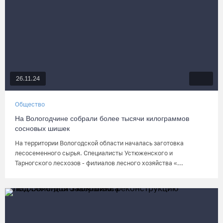
26.11.24
Общество
На Вологодчине собрали более тысячи килограммов
сосновых шишек
На территории Вологодской области началась заготовка
лесосеменного сырья. Специалисты Устюженского и
Тарногского лесхозов - филиалов лесного хозяйства «...