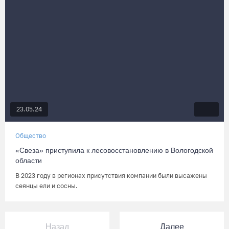
23.05.24
Общество
«Свеза» приступила к лесовосстановлению в Вологодской
области
В 2023 году в регионах присутствия компании были высажены
сеянцы ели и сосны.
Назад
Далее