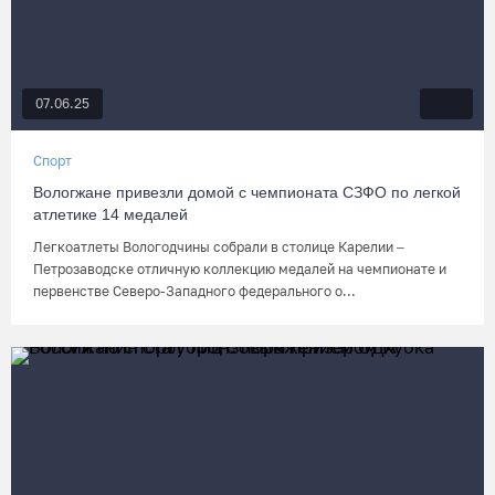
07.06.25
Спорт
Вологжане привезли домой с чемпионата СЗФО по легкой
атлетике 14 медалей
Легкоатлеты Вологодчины собрали в столице Карелии –
Петрозаводске отличную коллекцию медалей на чемпионате и
первенстве Северо-Западного федерального о...