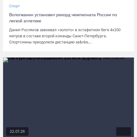
Спорт
Вологжанин установил рекорд чемпионата России по
легкой атлетике
Данил Росляков завоевал «золото» в эстафетном беге 4х100
метров в составе второй команды Санкт-Петербурга.
Спортсмены преодолели дистанцию за&nbs...
22.07.26