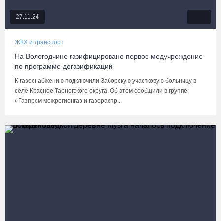
27.11.24
ЖКХ и транспорт
На Вологодчине газифицировано первое медучреждение
по программе догазификации
К газоснабжению подключили Заборскую участковую больницу в
селе Красное Тарногского округа. Об этом сообщили в группе
«Газпром межрегионгаз и газораспр...