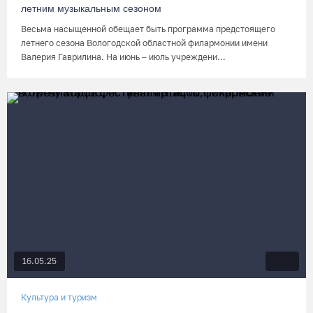
летним музыкальным сезоном
Весьма насыщенной обещает быть программа предстоящего
летнего сезона Вологодской областной филармонии имени
Валерия Гаврилина. На июнь – июль учреждени...
16.05.25
Культура и туризм