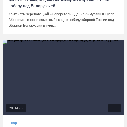
Дубль «сталевара» Данила Аймурзина принес России
победу над Белоруссией
Хоккеисты череповецкой «Северстали» Данил Аймурзин и Руслан
Абросимов внесли заметный вклад в победу сборной России над
сборной Белоруссии в турн...
29.09.25
Спорт