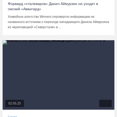
Форвард «сталеваров» Данил Аймурзин не уходит в
омский «Авангард»
Хоккейное агентство Winners опровергло информацию не
названного источника о переходе нападающего Данила Аймурзина
из череповецкой «Северстали» в ...
02.05.25