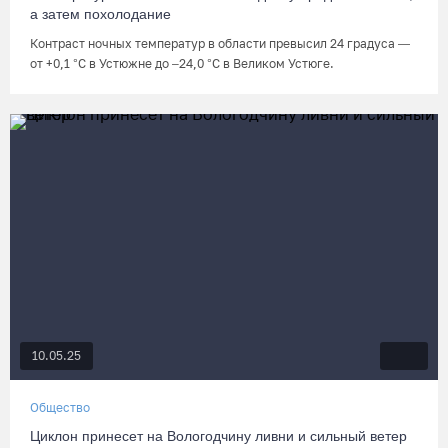
а затем похолодание
Контраст ночных температур в области превысил 24 градуса —
от +0,1 °C в Устюжне до –24,0 °C в Великом Устюге.
10.05.25
Общество
Циклон принесет на Вологодчину ливни и сильный ветер