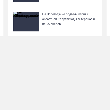
На Вологодчине подвели итоги XII
областной Спартакиады ветеранов и
пенсионеров