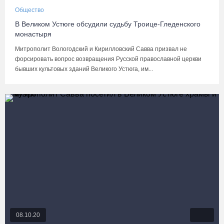
Общество
В Великом Устюге обсудили судьбу Троице-Гледенского
монастыря
Митрополит Вологодский и Кирилловский Савва призвал не
форсировать вопрос возвращения Русской православной церкви
бывших культовых зданий Великого Устюга, им...
08.10.20