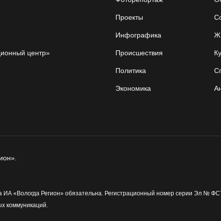
Проекты
С
Инфографика
Ж
ционный центр»
Происшествия
Ку
Политика
С
Экономика
А
ион».
 ИА «Вологда Регион» обязательна. Регистрационный номер серии Эл № ФС7
ых коммуникаций.