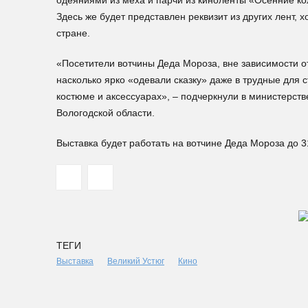
одеяниями из меха и парчи из киноленты «Осенние кол
Здесь же будет представлен реквизит из других лент,
стране.
«Посетители вотчины Деда Мороза, вне зависимости от
насколько ярко «одевали сказку» даже в трудные для 
костюме и аксессуарах», – подчеркнули в министерст
Вологодской области.
Выставка будет работать на вотчине Деда Мороза до 3
ТЕГИ
Выставка
Великий Устюг
Кино