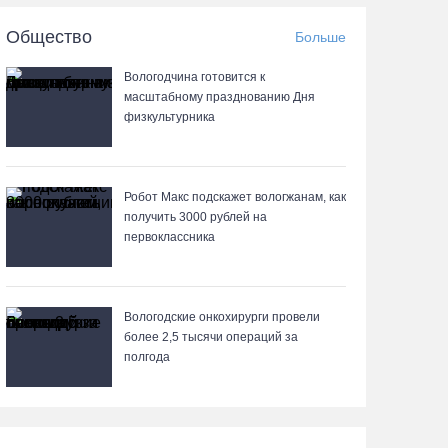
07.08.26 / 12:32
Общество
Больше
Мебель и оборудование закупаются для
Вологодчина готовится к
Сперовского ФАПа в Вытегорском округе
масштабному празднованию Дня
физкультурника
07.08.26 / 12:07
В центре Вологды появилось необычное кафе в
автобусе
Робот Макс подскажет вологжанам, как
получить 3000 рублей на
07.08.26 / 12:00
первоклассника
Из-за ремонта путей часть череповецких
трамваев остановят на три дня
Вологодские онкохирурги провели
более 2,5 тыcячи операций за
07.08.26 / 11:22
полгода
На Вологодчине готовность котельных к
отопительному сезону превысила 65%