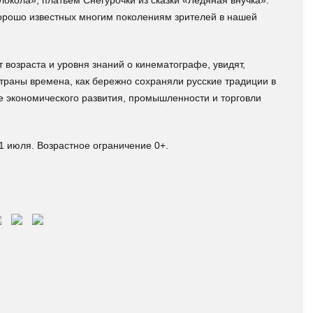
окола», платьем Снегурочки из сказки «Ледяная внучка».
 хорошо известных многим поколениям зрителей в нашей
 возраста и уровня знаний о кинематографе, увидят,
страны времена, как бережно сохраняли русские традиции в
ве экономического развития, промышленности и торговли
1 июля. Возрастное ограничение 0+.