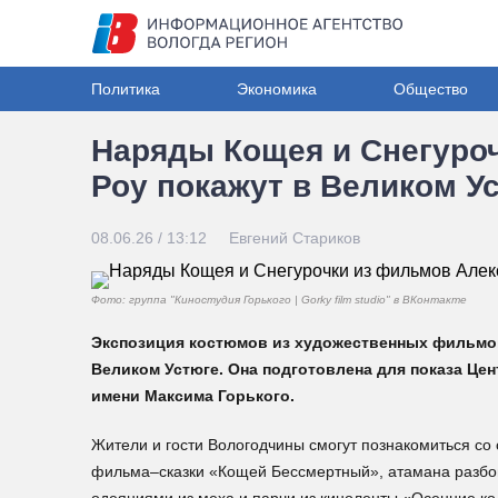
Политика
Экономика
Общество
Наряды Кощея и Снегуро
Роу покажут в Великом У
08.06.26 / 13:12
Евгений Стариков
Фото: группа "Киностудия Горького | Gorky film studio" в ВКонтакте
Экспозиция костюмов из художественных фильмов-
Великом Устюге. Она подготовлена для показа Ц
имени Максима Горького.
Жители и гости Вологодчины смогут познакомиться с
фильма–сказки «Кощей Бессмертный», атамана разбой