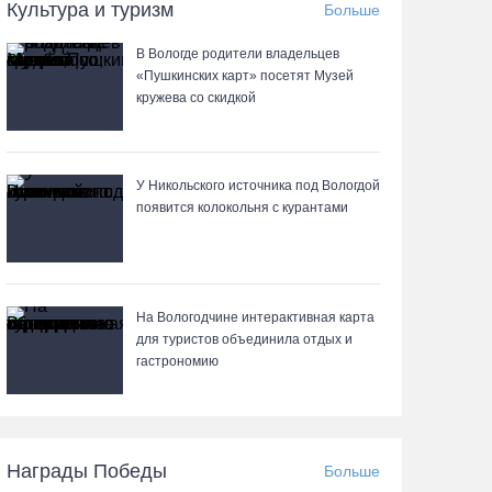
07.08.26 / 11:19
Культура и туризм
Больше
В Вологде родители владельцев
В 2026 году аппараты МРТ появятся в двух
«Пушкинских карт» посетят Музей
вологодских медучреждениях
кружева со скидкой
07.08.26 / 11:18
Более 6 тысяч программ для детей
У Никольского источника под Вологдой
представили кружки и секции на Вологодчине
появится колокольня с курантами
07.08.26 / 10:56
В Вологде иномарка сбила 12-летнего
На Вологодчине интерактивная карта
велосипедиста
для туристов объединила отдых и
гастрономию
07.08.26 / 10:36
В Устюжне масштабно отметят 774-летие
города фестивалем кузнечного мастерства
Награды Победы
Больше
07.08.26 / 10:24