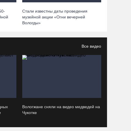
07.08.26 / 13:40
50-
Стали известны даты проведения
йной
музейной акции «Огни вечерней
В Череповце госпитализировали пострадавшего
Вологды»
в ДТП мотоциклиста и его пассажира
07.08.26 / 13:39
Все видео
Кириллов станет новой столицей «Серебряного
ожерелья» в свой 250-летний юбилей
07.08.26 / 13:36
Речные трамвайчики будут бесплатно катать
вологжан и гостей города 8 и 9 августа
07.08.26 / 12:49
дных
Вологжане сняли на видео медведей на
е
Чукотке
Череповецкая пенсионерка продала украшения
и лишилась более полумиллиона рублей