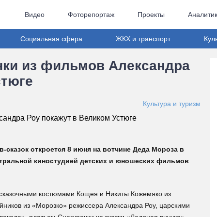
Видео
Фоторепортаж
Проекты
Аналити
Социальная сфера
ЖКХ и транспорт
Кул
чки из фильмов Александра
стюге
Культура и туризм
сказок откроется 8 июня на вотчине Деда Мороза в
ентральной киностудией детских и юношеских фильмов
о сказочными костюмами Кощея и Никиты Кожемяко из
ников из «Морозко» режиссера Александра Роу, царскими