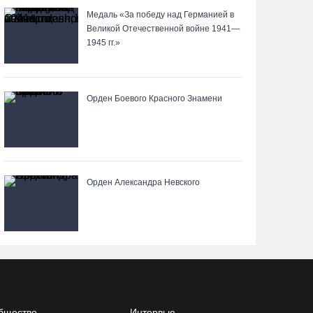
Медаль «За победу над Германией в
Великой Отечественной войне 1941—
Почти 60 тысяч вологжан научились защищать
1945 гг.»
себя от киберугроз
07.08.26 / 09:55
Орден Боевого Красного Знамени
Неизвестный мужчина погиб в подожженном в
Вологодской области магазине
07.08.26 / 09:25
Орден Александра Невского
На Вологодчине подвели итоги XII областной
Спартакиады ветеранов и пенсионеров
07.08.26 / 09:23
Манты, речные прогулки и концерты
музыкантов ждут гостей на Дне города Тотьмы
07.08.26 / 08:49
бщество
Интервью