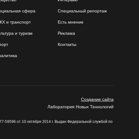
оциальная сфера
Специальный репортаж
Вологодские «пчелки» усилились еще одним
игроком из российской Премьер-лиги
КХ и транспорт
Есть мнение
07.08.26 / 08:31
льтура и туризм
Реклама
порт
Контакты
Поражение от «Фанкома» отбросило ФК
«Череповец» на предпоследнее место
налитика
«Кольца»
07.08.26 / 08:12
Череповчанки в национальных костюмах стали
героями снимков фотографа с горы Афон
Создание сайта
06.08.26 / 20:20
Лаборатория Новых Технологий
7-59596 от 10 октября 2014 г. Выдан Федеральной службой по
Общественные наблюдатели Вологодчины
готовятся к работе на выборах
06.08.26 / 19:28