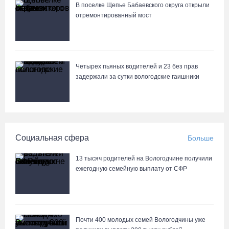
07.08.26 / 08:31
В поселке Щепье Бабаевского округа открыли
отремонтированный мост
Поражение от «Фанкома» отбросило ФК «Череповец» на
предпоследнее место «Кольца»
07.08.26 / 08:12
Четырех пьяных водителей и 23 без прав
задержали за сутки вологодские гаишники
Череповчанки в национальных костюмах стали героями снимков
фотографа с горы Афон
06.08.26 / 20:20
Социальная сфера
Больше
Общественные наблюдатели Вологодчины готовятся к работе
на выборах
13 тысяч родителей на Вологодчине получили
06.08.26 / 19:28
ежегодную семейную выплату от СФР
«Дом СВО» в Череповце за полгода работы обработал около
13 тысяч обращений
Почти 400 молодых семей Вологодчины уже
06.08.26 / 18:44