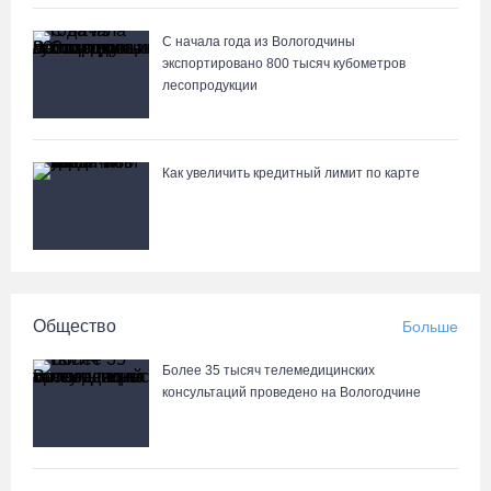
07.08.26 / 09:55
С начала года из Вологодчины
экспортировано 800 тысяч кубометров
Неизвестный мужчина погиб в подожженном в Вологодской
лесопродукции
области магазине
07.08.26 / 09:25
Как увеличить кредитный лимит по карте
На Вологодчине подвели итоги XII областной Спартакиады
ветеранов и пенсионеров
07.08.26 / 09:23
Манты, речные прогулки и концерты музыкантов ждут гостей на
Общество
Больше
Дне города Тотьмы
07.08.26 / 08:49
Более 35 тысяч телемедицинских
консультаций проведено на Вологодчине
Вологодские «пчелки» усилились еще одним игроком из
российской Премьер-лиги