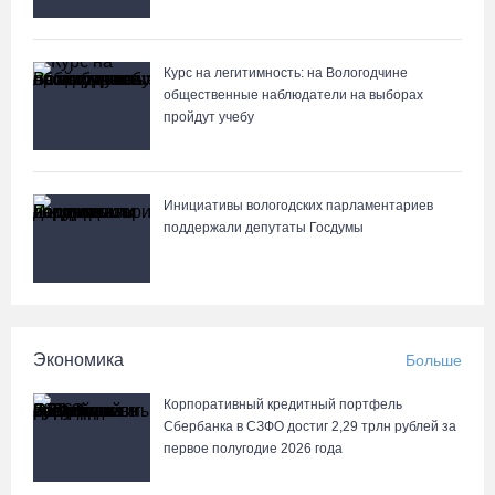
медучреждениях
07.08.26 / 11:18
Курс на легитимность: на Вологодчине
общественные наблюдатели на выборах
Более 6 тысяч программ для детей представили кружки и
пройдут учебу
секции на Вологодчине
07.08.26 / 10:56
Инициативы вологодских парламентариев
В Вологде иномарка сбила 12-летнего велосипедиста
поддержали депутаты Госдумы
07.08.26 / 10:36
В Устюжне масштабно отметят 774-летие города фестивалем
кузнечного мастерства
Экономика
Больше
07.08.26 / 10:24
Корпоративный кредитный портфель
Сбербанка в СЗФО достиг 2,29 трлн рублей за
Почти 60 тысяч вологжан научились защищать себя от
первое полугодие 2026 года
киберугроз