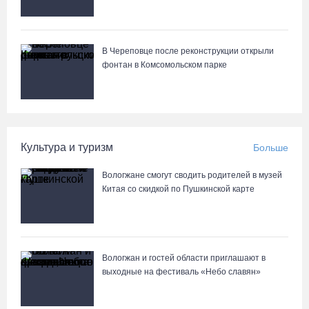
122 школьника из Алчевска прибыли на «Территорию
талантов» в Вологодской области
06.08.26 / 17:05
В Череповце после реконструкции открыли
фонтан в Комсомольском парке
Семерых пьяных водителей и 34 без прав задержали за сутки
вологодские гаишники
06.08.26 / 16:36
Культура и туризм
Больше
В Тотемском округе построили три дома для работников села
06.08.26 / 16:12
Вологжане смогут сводить родителей в музей
Китая со скидкой по Пушкинской карте
Детская футбольная секция ВоГУ получила поддержку РФС
06.08.26 / 15:42
Вологжан и гостей области приглашают в
выходные на фестиваль «Небо славян»