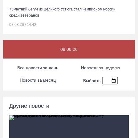
75-летний бегун из Великого Устюга стал чемпионом России
среди ветеранов
07.08.26 / 14:42
Завершен первый этап благоустройства прибрежной зоны
08.08.26
Шекснинского водохранилища
07.08.26 / 14:25
Все новости за день
Новости за неделю
Череповчанку задержали с наркотиками: общая масса изъятого
Новости за месяц
Выбрать
превысила 527 г
07.08.26 / 14:20
Другие новости
В Кириллове впервые пройдет фестиваль «Рэп на Руси» в
честь юбилея города
07.08.26 / 13:40