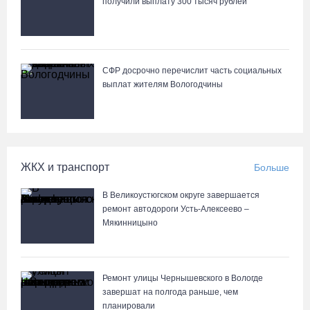
получили выплату 300 тысяч рублей
В Вологде начали ремонтировать улицу Петрозаводскую
06.08.26 / 17:55
СФР досрочно перечислит часть социальных
выплат жителям Вологодчины
В Бабаево уже более двух недель не могут найти пропавшего
22-летнего юношу
06.08.26 / 17:45
ЖКХ и транспорт
Больше
Выборы-2026: кому отдает победу поквартирный опрос
06.08.26 / 17:18
В Великоустюгском округе завершается
ремонт автодороги Усть-Алексеево –
Мякинницыно
Команда «Родники.Истоки» Олега Газманова запишет
народные песни Вологодчины
06.08.26 / 17:10
Ремонт улицы Чернышевского в Вологде
завершат на полгода раньше, чем
планировали