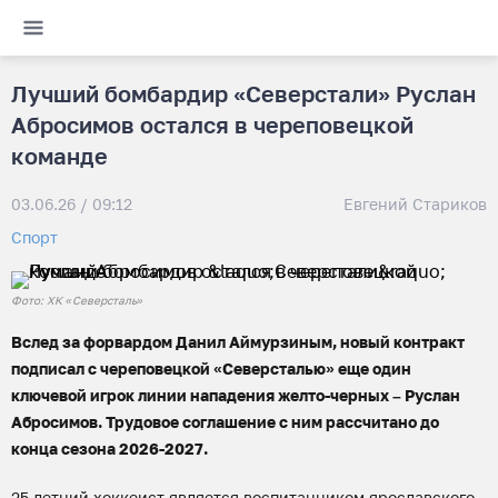
Лучший бомбардир «Северстали» Руслан
Абросимов остался в череповецкой
команде
03.06.26 / 09:12
Евгений Стариков
Спорт
Фото: ХК «Северсталь»
Вслед за форвардом Данил Аймурзиным, новый контракт
подписал с череповецкой «Северсталью» еще один
ключевой игрок линии нападения желто-черных – Руслан
Абросимов. Трудовое соглашение с ним рассчитано до
конца сезона 2026-2027.
25-летний хоккеист является воспитанником ярославского