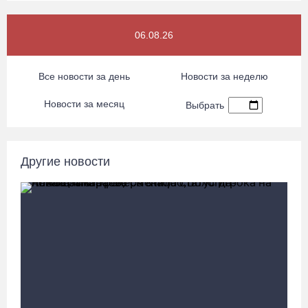
«Единая Россия» получила первое место в бюллетене на
выборах в Госдуму
06.08.26
05.08.26 / 20:20
Все новости за день
Новости за неделю
Четырех пьяных водителей и 23 без прав задержали за сутки
Новости за месяц
Выбрать
вологодские гаишники
05.08.26 / 17:45
Другие новости
В заречной части Вологды открылся новый офис МФЦ
05.08.26 / 17:09
В Вологде на 18 дворовых территориях завершены работы по
благоустройству
05.08.26 / 16:36