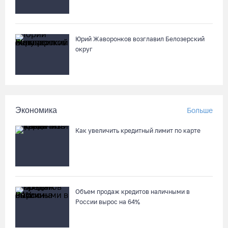
мошенникам 3,5 млн рублей
05.08.26 / 14:13
Юрий Жаворонков возглавил Белозерский
Вологжанам предлагают сосчитать на кустах домовых и
округ
полевых воробьев
05.08.26 / 12:58
Нейросеть Kandinsky обучит роботов законам физики
Экономика
Больше
05.08.26 / 12:47
Как увеличить кредитный лимит по карте
Браконьеров из Ленобласти оштрафовали на 1,3 млн за
вылов рыбы под Череповцом
05.08.26 / 11:57
Объем продаж кредитов наличными в
России вырос на 64%
Полицейские задержали двух вологжанок с килограммом
наркотиков