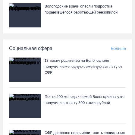
05.08.26 / 11:03
Вологодские врачи спасли подростка,
поранившегося работающей бензопилой
В Вологде водитель «Лексуса» сбила во дворе мотоциклиста
05.08.26 / 10:31
В Череповце после реконструкции открыли фонтан в
Социальная сфера
Больше
Комсомольском парке
05.08.26 / 10:30
13 тысяч родителей на Вологодчине
получили ежегодную семейную выплату от
СФР
Вологодские семьи смогут побороться за звание «Самого
лучшего папы»
05.08.26 / 10:26
Почти 400 молодых семей Вологодчины уже
получили выплату 300 тысяч рублей
Не допустить пожаров: леса на востоке Вологодчины
патрулируют с воздуха
05.08.26 / 09:44
СФР досрочно перечислит часть социальных