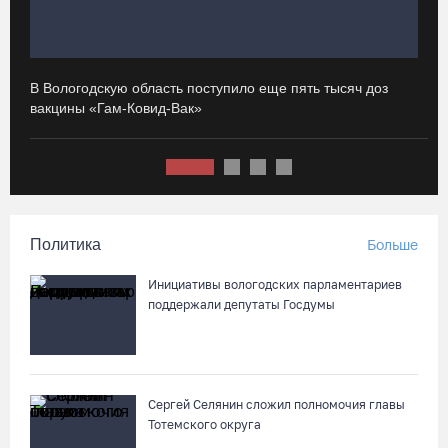
начала года
05.08.26 / 15:44
В Вологодскую область поступило еще пять тысяч доз
И
Разбившегося водителя кроссового мотоцикла доставили в
вакцины «Гам-Ковид-Вак»
с
Вытегорскую ЦРБ
05.08.26 / 15:25
Шумоэкран на Белозерском шоссе в Вологде превратили в
космическую галерею
Политика
Больше
05.08.26 / 15:09
Инициативы вологодских парламентариев
поддержали депутаты Госдумы
Ремонт улицы Чернышевского в Вологде завершат на
полгода раньше, чем планировали
05.08.26 / 14:54
Сергей Селянин сложил полномочия главы
Тотемского округа
В Вологде две сестры из-за замены домофона перевели