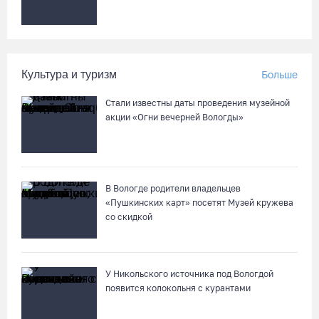
Город Кириллов отметил свой 250-летний юбилей открытием
музейной выставки
04.08.26 / 17:45
Культура и туризм
Больше
Сотрудники колонии в Шексне предотвратили доставку
Стали известны даты проведения музейной
заключенным 11 телефонов
акции «Огни вечерней Вологды»
04.08.26 / 17:18
Пять пьяных водителей и 15 без прав задержали за сутки
вологодские гаишники
В Вологде родители владельцев
«Пушкинских карт» посетят Музей кружева
04.08.26 / 17:01
со скидкой
У Никольского источника под Вологдой
появится колокольня с курантами