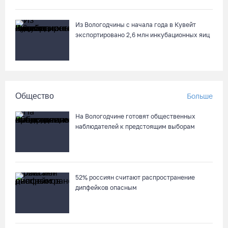
05.08.26 / 11:44
Из Вологодчины с начала года в Кувейт
Курс на легитимность: на Вологодчине общественные
экспортировано 2,6 млн инкубационных яиц
наблюдатели на выборах пройдут учебу
05.08.26 / 11:36
Вологодская область вошла в число лидеров по росту
Общество
Больше
рождаемости
05.08.26 / 11:33
На Вологодчине готовят общественных
наблюдателей к предстоящим выборам
8 августа в муниципалитетах Вологодчины проведут
массовые зарядки
05.08.26 / 11:04
52% россиян считают распространение
дипфейков опасным
Вологжане через чат-бот подали 26 тысяч идей для развития
региона