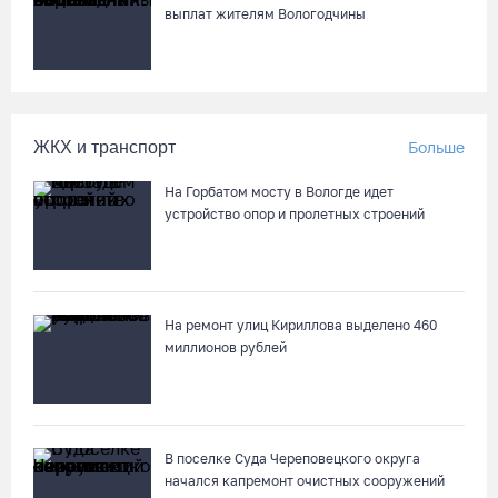
выплат жителям Вологодчины
Новое пространство с качелями появится у драмтеатра в
Вологде
05.08.26 / 09:30
ЖКХ и транспорт
Больше
Заблудившуюся семью с двумя детьми нашли в лесу под
Вологдой
На Горбатом мосту в Вологде идет
05.08.26 / 09:23
устройство опор и пролетных строений
Шестеро вологодских школьников поедут в путешествие по
стране в поезде-отеле
На ремонт улиц Кириллова выделено 460
05.08.26 / 09:01
миллионов рублей
В августе медики «Здравдесанта» продолжат работу в
округах Вологодчины
04.08.26 / 18:45
В поселке Суда Череповецкого округа
начался капремонт очистных сооружений