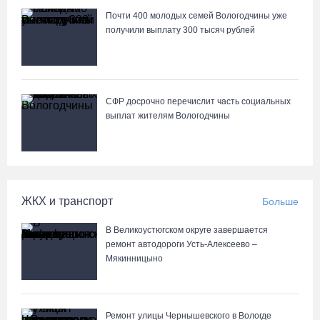
13 тысяч обращений
Почти 400 молодых семей Вологодчины уже
06.08.26 / 18:44
получили выплату 300 тысяч рублей
В Вологде начали ремонтировать улицу Петрозаводскую
06.08.26 / 17:55
СФР досрочно перечислит часть социальных
выплат жителям Вологодчины
В Бабаево уже более двух недель не могут найти пропавшего
22-летнего юношу
06.08.26 / 17:45
ЖКХ и транспорт
Больше
Выборы-2026: кому отдает победу поквартирный опрос
06.08.26 / 17:18
В Великоустюгском округе завершается
ремонт автодороги Усть-Алексеево –
Мякинницыно
Команда «Родники.Истоки» Олега Газманова запишет
народные песни Вологодчины
06.08.26 / 17:10
Ремонт улицы Чернышевского в Вологде