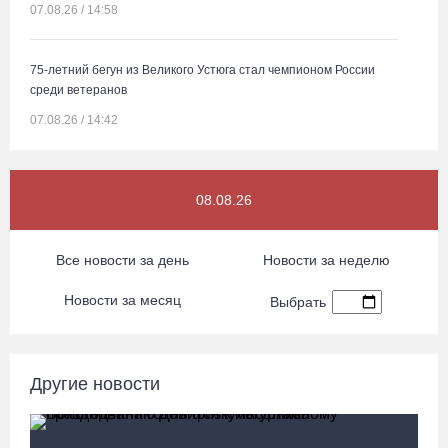
07.08.26 / 14:58
75-летний бегун из Великого Устюга стал чемпионом России
среди ветеранов
07.08.26 / 14:42
Завершен первый этап благоустройства прибрежной зоны
08.08.26
Шекснинского водохранилища
07.08.26 / 14:25
Все новости за день
Новости за неделю
Череповчанку задержали с наркотиками: общая масса изъятого
Новости за месяц
Выбрать
превысила 527 г
07.08.26 / 14:20
Другие новости
В Кириллове впервые пройдет фестиваль «Рэп на Руси» в
честь юбилея города