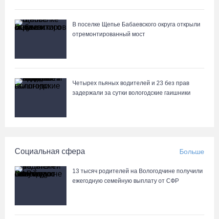
российской Премьер-лиги
07.08.26 / 08:31
В поселке Щепье Бабаевского округа открыли
отремонтированный мост
Поражение от «Фанкома» отбросило ФК «Череповец» на
предпоследнее место «Кольца»
07.08.26 / 08:12
Четырех пьяных водителей и 23 без прав
задержали за сутки вологодские гаишники
Череповчанки в национальных костюмах стали героями снимков
фотографа с горы Афон
06.08.26 / 20:20
Социальная сфера
Больше
Общественные наблюдатели Вологодчины готовятся к работе
на выборах
13 тысяч родителей на Вологодчине получили
06.08.26 / 19:28
ежегодную семейную выплату от СФР
«Дом СВО» в Череповце за полгода работы обработал около