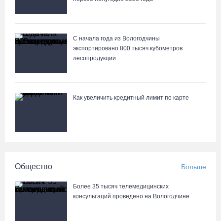
киберугроз
07.08.26 / 09:55
С начала года из Вологодчины
экспортировано 800 тысяч кубометров
Неизвестный мужчина погиб в подожженном в Вологодской
лесопродукции
области магазине
07.08.26 / 09:25
Как увеличить кредитный лимит по карте
На Вологодчине подвели итоги XII областной Спартакиады
ветеранов и пенсионеров
07.08.26 / 09:23
Манты, речные прогулки и концерты музыкантов ждут гостей на
Общество
Больше
Дне города Тотьмы
07.08.26 / 08:49
Более 35 тысяч телемедицинских
консультаций проведено на Вологодчине
Вологодские «пчелки» усилились еще одним игроком из