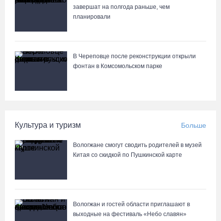
завершат на полгода раньше, чем
планировали
122 школьника из Алчевска прибыли на «Территорию
талантов» в Вологодской области
06.08.26 / 17:05
В Череповце после реконструкции открыли
фонтан в Комсомольском парке
Семерых пьяных водителей и 34 без прав задержали за сутки
вологодские гаишники
06.08.26 / 16:36
Культура и туризм
Больше
В Тотемском округе построили три дома для работников села
06.08.26 / 16:12
Вологжане смогут сводить родителей в музей
Китая со скидкой по Пушкинской карте
Детская футбольная секция ВоГУ получила поддержку РФС
06.08.26 / 15:42
Вологжан и гостей области приглашают в
выходные на фестиваль «Небо славян»