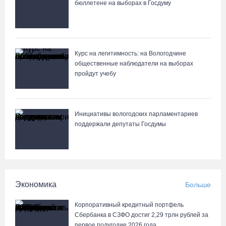
бюллетене на выборах в Госдуму
В 2026 году аппараты МРТ появятся в двух вологодских
медучреждениях
07.08.26 / 11:18
Курс на легитимность: на Вологодчине
общественные наблюдатели на выборах
Более 6 тысяч программ для детей представили кружки и
пройдут учебу
секции на Вологодчине
07.08.26 / 10:56
Инициативы вологодских парламентариев
В Вологде иномарка сбила 12-летнего велосипедиста
поддержали депутаты Госдумы
07.08.26 / 10:36
В Устюжне масштабно отметят 774-летие города фестивалем
кузнечного мастерства
Экономика
Больше
07.08.26 / 10:24
Корпоративный кредитный портфель
Сбербанка в СЗФО достиг 2,29 трлн рублей за
Почти 60 тысяч вологжан научились защищать себя от
первое полугодие 2026 года