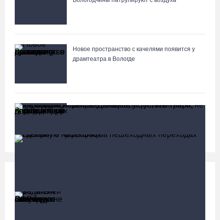
Вологодчины патрулируют с воздуха
Новое пространство с качелями появится у
драмтеатра в Вологде
Заблудившуюся семью с двумя детьми нашли в
лесу под Вологдой
Социальная сфера
Больше
13 тысяч родителей на Вологодчине получили
ежегодную семейную выплату от СФР