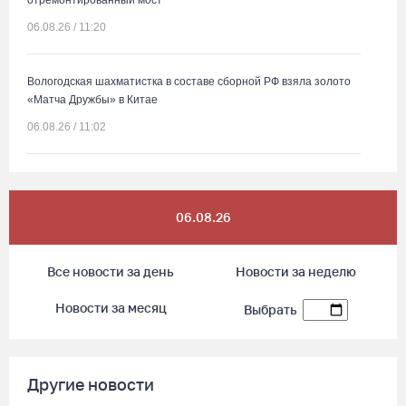
отремонтированный мост
06.08.26 / 11:20
Вологодская шахматистка в составе сборной РФ взяла золото
«Матча Дружбы» в Китае
06.08.26 / 11:02
58-летняя вологжанка на электросамокате врезалась в машину
и попала в больницу
06.08.26
06.08.26 / 10:51
Все новости за день
Новости за неделю
В Вологде пресечена деятельность очередной точки
нелегальной продажи алкоголя
Новости за месяц
Выбрать
06.08.26 / 10:42
Вологжан и гостей области приглашают в выходные на
Другие новости
фестиваль «Небо славян»