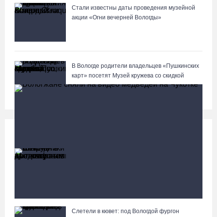
Стали известны даты проведения музейной
акции «Огни вечерней Вологды»
В Вологде родители владельцев «Пушкинских
карт» посетят Музей кружева со скидкой
Происшествия
Больше
Сотрудники колонии в Шексне предотвратили
доставку заключенным 11 телефонов
Слетели в кювет: под Вологдой фургон
Вологжане сняли на видео медведей на Чукотке