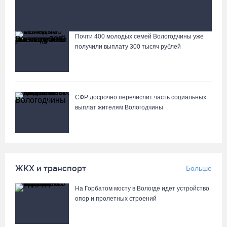
ФК «Череповец» уступил в Твери, вологодское
«Динамо» выиграло, не выходя на поле
Почти 400 молодых семей Вологодчины уже
Лазерную проекцию на пешеходных переходах
получили выплату 300 тысяч рублей
сделают в Череповце
СФР досрочно перечислит часть социальных
выплат жителям Вологодчины
ЖКХ и транспорт
Больше
На Горбатом мосту в Вологде идет устройство
опор и пролетных строений