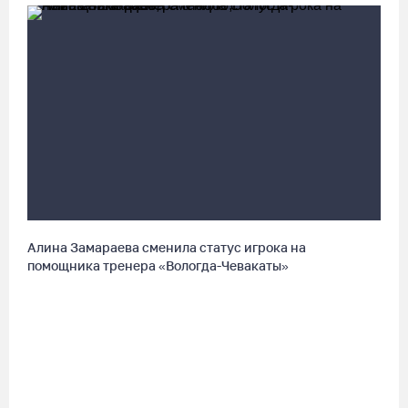
06.08.26 / 10:05
В Великоустюгском округе завершается ремонт автодороги
Усть-Алексеево – Мякинницыно
06.08.26 / 09:54
Архангелогородец устроил смертельное ДТП под Нюксеницей,
но остался на свободе
06.08.26 / 09:33
Алина Замараева сменила статус игрока на
помощника тренера «Вологда-Чевакаты»
Четыре волейболистки из Череповца готовятся к молодежному
чемпионату Европы
06.08.26 / 09:05
Самая маленькая и самая ценная баскетболистка Анастасия
Сущик вновь в «Чевакате»