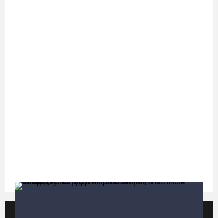
В Вологде на 18 дворовых территориях завершены работы по
благоустройству
05.08.26 / 16:36
Осановская роща в Вологде стала современным парком с
есенинским настроением
05.08.26 / 16:22
Житель Москвы пострадал в опрокинувшемся под Вытегрой
грузовике
05.08.26 / 16:19
Георгий Филимонов: Мы создаём новую архитектуру
строительного рынка в области
05.08.26 / 16:01
Популярные видео
Все видео