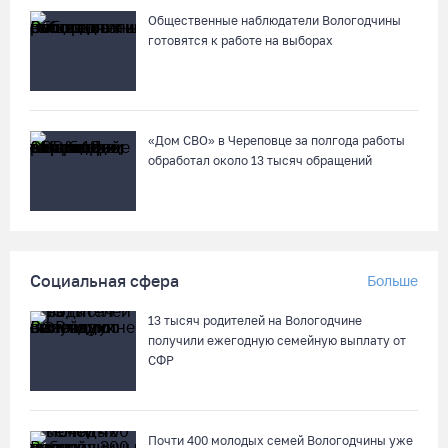
07.08.26 / 16:46
Общественные наблюдатели Вологодчины
готовятся к работе на выборах
Под Харовском пьяный водитель «Тойоты» слетел с трассы в
кювет и опрокинулся
07.08.26 / 15:23
«Дом СВО» в Череповце за полгода работы
обработал около 13 тысяч обращений
Вологодчина экспортировала в страны ЕС 4,2 тысячи тонн
технического жира
07.08.26 / 15:08
Социальная сфера
Больше
Бизнес Северо-Запада столкнулся с более чем 1,5 тысячи
DDoS-атак за шесть месяцев
13 тысяч родителей на Вологодчине
07.08.26 / 14:58
получили ежегодную семейную выплату от
СФР
75-летний бегун из Великого Устюга стал чемпионом России
среди ветеранов
Почти 400 молодых семей Вологодчины уже