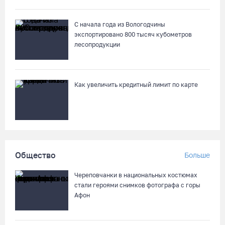
08.08.26 / 09:15
С начала года из Вологодчины
экспортировано 800 тысяч кубометров
10 пьяных водителей и 23 без прав остановили за сутки
лесопродукции
вологодские гаишники
07.08.26 / 18:12
Как увеличить кредитный лимит по карте
Заявка на создание университетского кампуса в Череповце
направлена в Минобрнауки РФ
07.08.26 / 17:25
В выходные на Вологодчине станет известен обладатель
Общество
Больше
футбольного кубка региона
07.08.26 / 17:15
Череповчанки в национальных костюмах
стали героями снимков фотографа с горы
Афон
Девушка пострадала в ДТП под Кирилловом по вине пьяного
подростка на квадроцикле