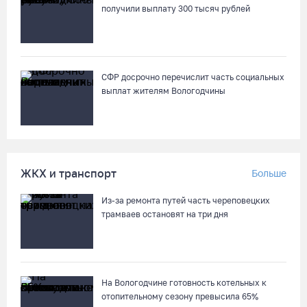
07.08.26 / 14:42
получили выплату 300 тысяч рублей
Завершен первый этап благоустройства прибрежной зоны
Шекснинского водохранилища
07.08.26 / 14:25
СФР досрочно перечислит часть социальных
выплат жителям Вологодчины
Череповчанку задержали с наркотиками: общая масса
изъятого превысила 527 г
07.08.26 / 14:20
ЖКХ и транспорт
Больше
В Кириллове впервые пройдет фестиваль «Рэп на Руси» в
Из-за ремонта путей часть череповецких
честь юбилея города
трамваев остановят на три дня
07.08.26 / 13:40
В Череповце госпитализировали пострадавшего в ДТП
мотоциклиста и его пассажира
На Вологодчине готовность котельных к
отопительному сезону превысила 65%
07.08.26 / 13:39