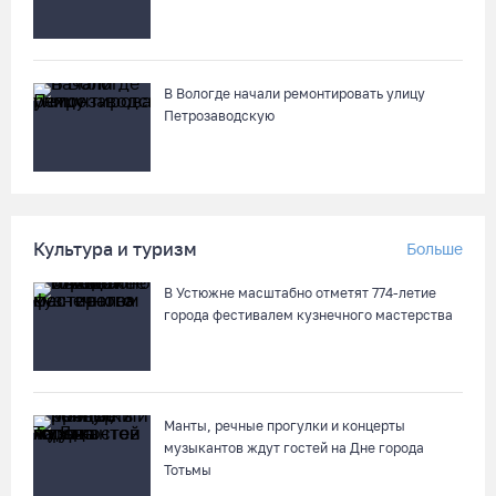
Кириллов станет новой столицей «Серебряного ожерелья» в
свой 250-летний юбилей
В Вологде начали ремонтировать улицу
07.08.26 / 13:36
Петрозаводскую
Речные трамвайчики будут бесплатно катать вологжан и
гостей города 8 и 9 августа
07.08.26 / 12:49
Культура и туризм
Больше
В Устюжне масштабно отметят 774-летие
Череповецкая пенсионерка продала украшения и лишилась
города фестивалем кузнечного мастерства
более полумиллиона рублей
07.08.26 / 12:32
Мебель и оборудование закупаются для Сперовского ФАПа в
Манты, речные прогулки и концерты
Вытегорском округе
музыкантов ждут гостей на Дне города
Тотьмы
07.08.26 / 12:07