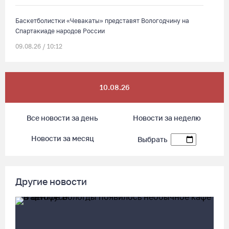
Баскетболистки «Чевакаты» представят Вологодчину на
Спартакиаде народов России
09.08.26 / 10:12
Дед Мороз из Великого Устюга дал старт Параду
10.08.26
физкультурников в Петербурге
09.08.26 / 09:10
Все новости за день
Новости за неделю
События 10-11 веков воссоздали на фестивале «Небо
Новости за месяц
Выбрать
славян» под Кирилловом
09.08.26 / 08:37
Другие новости
Сказка на Невском: в Петербурге проходят Дни Великого
Устюга
09.08.26 / 07:40