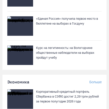
08.08.26 / 11:12
«Единая Россия» получила первое место в
В честь освящения нового храма на Вологодчине выступит
бюллетене на выборах в Госдуму
хор грузинского монастыря
08.08.26 / 10:41
На V фестивале «Небо Славян» организуют трейл для
Курс на легитимность: на Вологодчине
любителей бега
общественные наблюдатели на выборах
пройдут учебу
08.08.26 / 10:22
Две телеги «органики» станут главным призом лотереи
фестиваля «Батранский лен»
Экономика
Больше
08.08.26 / 09:56
Корпоративный кредитный портфель
Сбербанка в СЗФО достиг 2,29 трлн рублей
8 августа в Череповце пройдет праздник баскетбола и
за первое полугодие 2026 года
брейкинга