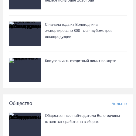
направлена в Минобрнауки РФ
первое полугодие 2026 года
07.08.26 / 17:25
С начала года из Вологодчины
В выходные на Вологодчине станет известен обладатель
экспортировано 800 тысяч кубометров
футбольного кубка региона
лесопродукции
07.08.26 / 17:15
Девушка пострадала в ДТП под Кирилловом по вине пьяного
Как увеличить кредитный лимит по карте
подростка на квадроцикле
07.08.26 / 16:46
Под Харовском пьяный водитель «Тойоты» слетел с трассы в
кювет и опрокинулся
Общество
Больше
07.08.26 / 15:23
Общественные наблюдатели Вологодчины
готовятся к работе на выборах
Вологодчина экспортировала в страны ЕС 4,2 тысячи тонн
технического жира