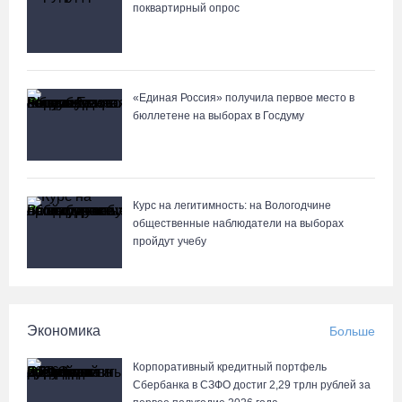
любителей бега
поквартирный опрос
08.08.26 / 10:22
Две телеги «органики» станут главным призом лотереи
«Единая Россия» получила первое место в
фестиваля «Батранский лен»
бюллетене на выборах в Госдуму
08.08.26 / 09:56
8 августа в Череповце пройдет праздник баскетбола и
брейкинга
Курс на легитимность: на Вологодчине
общественные наблюдатели на выборах
08.08.26 / 09:15
пройдут учебу
10 пьяных водителей и 23 без прав остановили за сутки
вологодские гаишники
Экономика
Больше
07.08.26 / 18:12
Корпоративный кредитный портфель
Заявка на создание университетского кампуса в Череповце
Сбербанка в СЗФО достиг 2,29 трлн рублей за