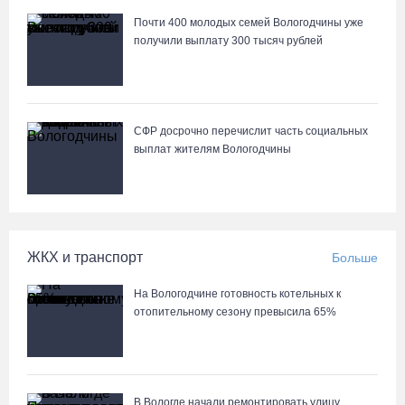
07.08.26 / 14:20
Почти 400 молодых семей Вологодчины уже
получили выплату 300 тысяч рублей
В Кириллове впервые пройдет фестиваль «Рэп на Руси» в
честь юбилея города
07.08.26 / 13:40
СФР досрочно перечислит часть социальных
выплат жителям Вологодчины
В Череповце госпитализировали пострадавшего в ДТП
мотоциклиста и его пассажира
07.08.26 / 13:39
ЖКХ и транспорт
Больше
Кириллов станет новой столицей «Серебряного ожерелья» в
свой 250-летний юбилей
На Вологодчине готовность котельных к
07.08.26 / 13:36
отопительному сезону превысила 65%
Речные трамвайчики будут бесплатно катать вологжан и гостей
города 8 и 9 августа
В Вологде начали ремонтировать улицу