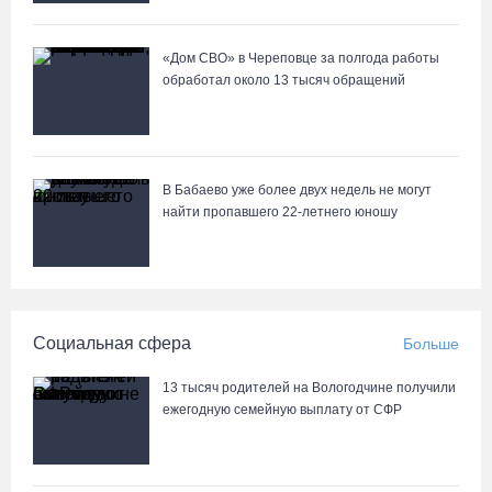
07.08.26 / 15:08
«Дом СВО» в Череповце за полгода работы
обработал около 13 тысяч обращений
Бизнес Северо-Запада столкнулся с более чем 1,5 тысячи
DDoS-атак за шесть месяцев
07.08.26 / 14:58
В Бабаево уже более двух недель не могут
75-летний бегун из Великого Устюга стал чемпионом России
найти пропавшего 22-летнего юношу
среди ветеранов
07.08.26 / 14:42
Завершен первый этап благоустройства прибрежной зоны
Социальная сфера
Больше
Шекснинского водохранилища
07.08.26 / 14:25
13 тысяч родителей на Вологодчине получили
ежегодную семейную выплату от СФР
Череповчанку задержали с наркотиками: общая масса изъятого
превысила 527 г