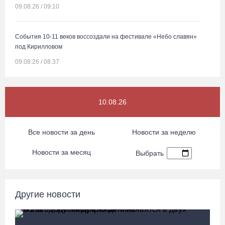
09.08.26 / 09:10
События 10-11 веков воссоздали на фестивале «Небо славян»
под Кирилловом
09.08.26 / 08:37
Сказка на Невском: в Петербурге проходят Дни Великого Устюга
10.08.26
09.08.26 / 07:40
Все новости за день
Новости за неделю
В Вологодской области впервые пройдет фестиваль памяти
Ольги Фокиной
Новости за месяц
Выбрать
08.08.26 / 18:27
Вологжанину грозит штраф за рекламу наркотиков
Другие новости
08.08.26 / 17:36