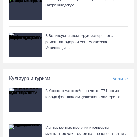
07.08.26 / 12:49
Петрозаводскую
Череповецкая пенсионерка продала украшения и лишилась
более полумиллиона рублей
07.08.26 / 12:32
В Великоустюгском округе завершается
ремонт автодороги Усть-Алексеево –
Мякинницыно
Мебель и оборудование закупаются для Сперовского ФАПа в
Вытегорском округе
07.08.26 / 12:07
Культура и туризм
Больше
В центре Вологды появилось необычное кафе в автобусе
В Устюжне масштабно отметят 774-летие
07.08.26 / 12:00
города фестивалем кузнечного мастерства
Из-за ремонта путей часть череповецких трамваев остановят
на три дня
Манты, речные прогулки и концерты
07.08.26 / 11:22
музыкантов ждут гостей на Дне города Тотьмы