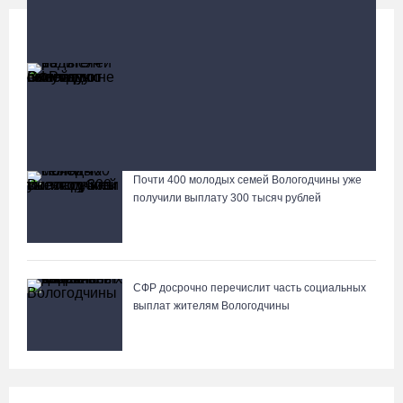
Социальная сфера
Больше
13 тысяч родителей на Вологодчине получили
ежегодную семейную выплату от СФР
В Вологде на набережной 6-й Армии обустроят березовую
рощу
Почти 400 молодых семей Вологодчины уже
Лазерную проекцию на пешеходных переходах сделают в
получили выплату 300 тысяч рублей
Череповце
СФР досрочно перечислит часть социальных
выплат жителям Вологодчины