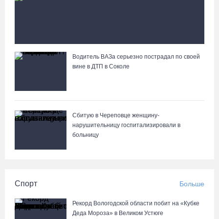
слетел с дороги в кювет и погиб
Водитель ВАЗа серьезно пострадал по своей
Вологжане сняли на видео медведей на Чукотке
вине в ДТП в Соколе
Сбитую в Череповце женщину-
нарушительницу госпитализировали в
больницу
Спорт
Больше
Рекорд Вологодской области побит на «Кубке
Деда Мороза» в Великом Устюге