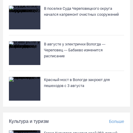
06.08.26 / 08:57
В поселке Суда Череповецкого округа
начался капремонт очистных сооружений
«Алмаз» выиграл у «Красной машины», но остался без
золота космического турнира
06.08.26 / 08:50
В августе у электрички Вологда —
Череповец — Бабаево изменится
«Единая Россия» получила первое место в бюллетене на
расписание
выборах в Госдуму
05.08.26 / 20:20
Красный мост в Вологде закроют для
Четырех пьяных водителей и 23 без прав задержали за сутки
пешеходов с 3 августа
вологодские гаишники
05.08.26 / 17:45
В заречной части Вологды открылся новый офис МФЦ
Культура и туризм
Больше
05.08.26 / 17:09