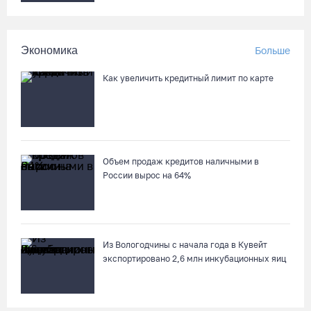
Пострадавшего в ДТП под Вологдой мотоциклиста
госпитализировали в больницу
06.08.26 / 12:36
Экономика
Больше
Более 35 тысяч телемедицинских консультаций проведено на
Как увеличить кредитный лимит по карте
Вологодчине
06.08.26 / 11:59
В Шекснинском округе утонул выпавший из лодки пенсионер
Объем продаж кредитов наличными в
06.08.26 / 11:43
России вырос на 64%
Череповецкие каратисты взяли серебро и бронзу на Russia
Open - 2026
Из Вологодчины с начала года в Кувейт
06.08.26 / 11:39
экспортировано 2,6 млн инкубационных яиц
В поселке Щепье Бабаевского округа открыли
отремонтированный мост