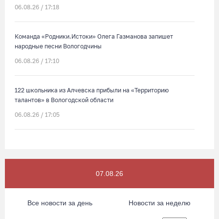
06.08.26 / 17:18
Команда «Родники.Истоки» Олега Газманова запишет
народные песни Вологодчины
06.08.26 / 17:10
122 школьника из Алчевска прибыли на «Территорию
талантов» в Вологодской области
06.08.26 / 17:05
Семерых пьяных водителей и 34 без прав задержали за сутки
вологодские гаишники
06.08.26 / 16:36
07.08.26
В Тотемском округе построили три дома для работников села
Все новости за день
Новости за неделю
06.08.26 / 16:12