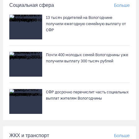
Социальная сфера
Больше
06.08.26 / 10:05
13 тысяч родителей на Вологодчине
В Великоустюгском округе завершается ремонт автодороги
получили ежегодную семейную выплату от
Усть-Алексеево – Мякинницыно
СФР
06.08.26 / 09:54
Почти 400 молодых семей Вологодчины уже
Архангелогородец устроил смертельное ДТП под
получили выплату 300 тысяч рублей
Нюксеницей, но остался на свободе
06.08.26 / 09:33
Четыре волейболистки из Череповца готовятся к
СФР досрочно перечислит часть социальных
молодежному чемпионату Европы
выплат жителям Вологодчины
06.08.26 / 09:05
Самая маленькая и самая ценная баскетболистка Анастасия
Сущик вновь в «Чевакате»
ЖКХ и транспорт
Больше