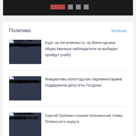
Робот Макс подскажет вологжанам, как получить 3000
рублей на первоклассника
06.08.26 / 13:57
Политика
Больше
Вологодские онкохирурги провели более 2,5 тыcячи
операций за полгода
Курс на легитимность: на Вологодчине
общественные наблюдатели на выборах
06.08.26 / 13:28
пройдут учебу
В Вологодской области спрогнозировали урожай семян
хвойных пород
Инициативы вологодских парламентариев
06.08.26 / 13:04
поддержали депутаты Госдумы
С начала года из Вологодчины экспортировано 800 тысяч
кубометров лесопродукции
Сергей Селянин сложил полномочия главы
06.08.26 / 12:49
Тотемского округа