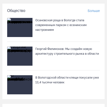
06.08.26 / 11:20
Общество
Больше
Вологодская шахматистка в составе сборной РФ взяла
Осановская роща в Вологде стала
золото «Матча Дружбы» в Китае
современным парком с есенинским
настроением
06.08.26 / 11:02
58-летняя вологжанка на электросамокате врезалась в
Георгий Филимонов: Мы создаём новую
машину и попала в больницу
архитектуру строительного рынка в области
06.08.26 / 10:51
В Вологде пресечена деятельность очередной точки
нелегальной продажи алкоголя
В Вологодской области клещи покусали уже
13,4 тысячи человек
06.08.26 / 10:42
Вологжан и гостей области приглашают в выходные на
фестиваль «Небо славян»