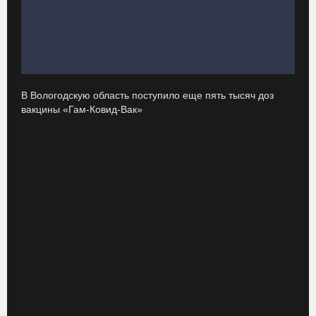
06.08.26 / 14:43
В заречной части Вологды открылся новый офис МФЦ
88-летняя вологжанка приняла мошенника за сына и отдала
курьеру 650 тысяч рублей
06.08.26 / 14:33
В Вологодскую область поступило еще пять тысяч доз
вакцины «Гам-Ковид-Вак»
Робот Макс подскажет вологжанам, как получить 3000 рублей на
первоклассника
06.08.26 / 13:57
Вологодские онкохирурги провели более 2,5 тыcячи операций
за полгода
06.08.26 / 13:28
В Вологодской области спрогнозировали урожай семян хвойных
пород
06.08.26 / 13:04