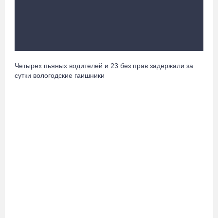
В Бабаево уже более двух недель не могут найти пропавшего
22-летнего юношу
06.08.26 / 17:45
Четырех пьяных водителей и 23 без прав задержали за
Выборы-2026: кому отдает победу поквартирный опрос
сутки вологодские гаишники
06.08.26 / 17:18
Команда «Родники.Истоки» Олега Газманова запишет
народные песни Вологодчины
06.08.26 / 17:10
122 школьника из Алчевска прибыли на «Территорию
талантов» в Вологодской области
06.08.26 / 17:05