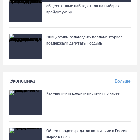
В Вологде пресечена деятельность очередной точки
общественные наблюдатели на выборах
Известные мужчины поздравили вологжанок с 8 Марта в
нелегальной продажи алкоголя
пройдут учебу
стихах
06.08.26 / 10:42
Инициативы вологодских парламентариев
Вологжан и гостей области приглашают в выходные на
поддержали депутаты Госдумы
фестиваль «Небо славян»
06.08.26 / 10:05
В Великоустюгском округе завершается ремонт автодороги
Усть-Алексеево – Мякинницыно
Экономика
Больше
06.08.26 / 09:54
Как увеличить кредитный лимит по карте
Объем продаж кредитов наличными в России
вырос на 64%