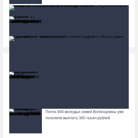
Более 17 тысяч онкоскринингов проведено на
Вологодчине с начала года
Социальная сфера
Больше
13 тысяч родителей на Вологодчине получили
ежегодную семейную выплату от СФР
Осановская роща в Вологде стала современным парком с
есенинским настроением
Почти 400 молодых семей Вологодчины уже
Лазерную проекцию на пешеходных переходах сделают в
получили выплату 300 тысяч рублей
Череповце