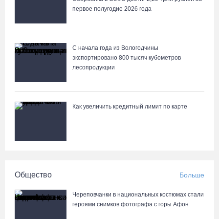
В Кириллове впервые пройдет фестиваль «Рэп на Руси» в
первое полугодие 2026 года
честь юбилея города
07.08.26 / 13:40
С начала года из Вологодчины
экспортировано 800 тысяч кубометров
В Череповце госпитализировали пострадавшего в ДТП
лесопродукции
мотоциклиста и его пассажира
07.08.26 / 13:39
Как увеличить кредитный лимит по карте
Кириллов станет новой столицей «Серебряного ожерелья» в
свой 250-летний юбилей
07.08.26 / 13:36
Речные трамвайчики будут бесплатно катать вологжан и гостей
Общество
Больше
города 8 и 9 августа
07.08.26 / 12:49
Череповчанки в национальных костюмах стали
героями снимков фотографа с горы Афон