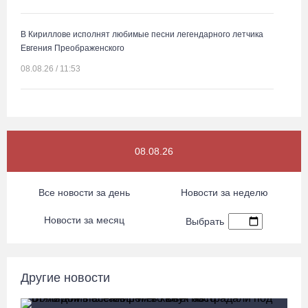
В Кириллове исполнят любимые песни легендарного летчика
Евгения Преображенского
08.08.26 / 11:53
Жители Устюжны изготовят «Птиц одного полета» и пробегут
774 метра
08.08.26 / 11:12
08.08.26
В честь освящения нового храма на Вологодчине выступит хор
Все новости за день
Новости за неделю
грузинского монастыря
Новости за месяц
08.08.26 / 10:41
Выбрать
На V фестивале «Небо Славян» организуют трейл для
любителей бега
Другие новости
08.08.26 / 10:22