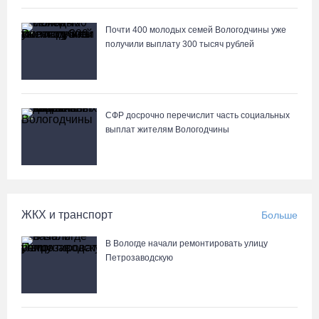
превысила 65%
07.08.26 / 11:19
Почти 400 молодых семей Вологодчины уже
получили выплату 300 тысяч рублей
В 2026 году аппараты МРТ появятся в двух вологодских
медучреждениях
07.08.26 / 11:18
СФР досрочно перечислит часть социальных
выплат жителям Вологодчины
Более 6 тысяч программ для детей представили кружки и
секции на Вологодчине
07.08.26 / 10:56
ЖКХ и транспорт
Больше
В Вологде иномарка сбила 12-летнего велосипедиста
07.08.26 / 10:36
В Вологде начали ремонтировать улицу
Петрозаводскую
В Устюжне масштабно отметят 774-летие города фестивалем
кузнечного мастерства