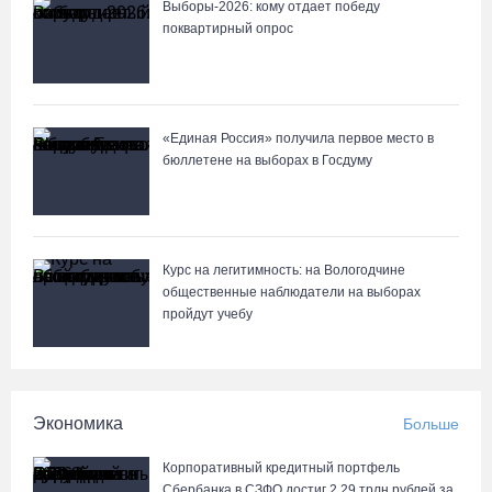
Выборы-2026: кому отдает победу
Бизнес Северо-Запада столкнулся с более чем 1,5 тысячи
поквартирный опрос
DDoS-атак за шесть месяцев
07.08.26 / 14:58
«Единая Россия» получила первое место в
75-летний бегун из Великого Устюга стал чемпионом России
бюллетене на выборах в Госдуму
среди ветеранов
07.08.26 / 14:42
Завершен первый этап благоустройства прибрежной зоны
Курс на легитимность: на Вологодчине
Шекснинского водохранилища
общественные наблюдатели на выборах
пройдут учебу
07.08.26 / 14:25
Череповчанку задержали с наркотиками: общая масса изъятого
превысила 527 г
Экономика
Больше
07.08.26 / 14:20
Корпоративный кредитный портфель
Сбербанка в СЗФО достиг 2,29 трлн рублей за