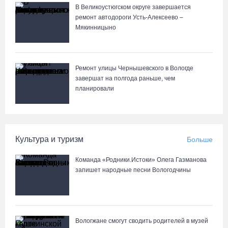
07.08.26 / 10:24
В Великоустюгском округе завершается
ремонт автодороги Усть-Алексеево –
Мякинницыно
Почти 60 тысяч вологжан научились защищать себя от
киберугроз
07.08.26 / 09:55
Ремонт улицы Чернышевского в Вологде
завершат на полгода раньше, чем
Неизвестный мужчина погиб в подожженном в Вологодской
планировали
области магазине
07.08.26 / 09:25
Культура и туризм
Больше
На Вологодчине подвели итоги XII областной Спартакиады
ветеранов и пенсионеров
Команда «Родники.Истоки» Олега Газманова
07.08.26 / 09:23
запишет народные песни Вологодчины
Манты, речные прогулки и концерты музыкантов ждут гостей на
Дне города Тотьмы
Вологжане смогут сводить родителей в музей
07.08.26 / 08:49