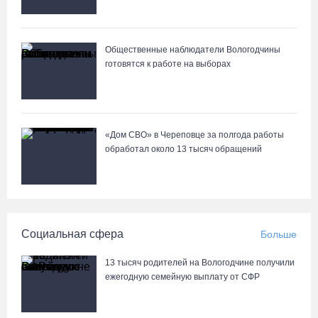
Череповецкая пенсионерка продала украшения и лишилась
более полумиллиона рублей
07.08.26 / 12:32
Общественные наблюдатели Вологодчины
готовятся к работе на выборах
Мебель и оборудование закупаются для Сперовского ФАПа в
Вытегорском округе
07.08.26 / 12:07
«Дом СВО» в Череповце за полгода работы
обработал около 13 тысяч обращений
В центре Вологды появилось необычное кафе в автобусе
07.08.26 / 12:00
Из-за ремонта путей часть череповецких трамваев остановят
Социальная сфера
Больше
на три дня
07.08.26 / 11:22
13 тысяч родителей на Вологодчине получили
ежегодную семейную выплату от СФР
На Вологодчине готовность котельных к отопительному сезону