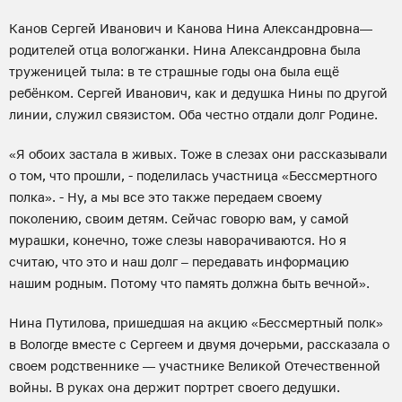
Канов Сергей Иванович и Канова Нина Александровна—
родителей отца вологжанки. Нина Александровна была
труженицей тыла: в те страшные годы она была ещё
ребёнком. Сергей Иванович, как и дедушка Нины по другой
линии, служил связистом. Оба честно отдали долг Родине.
«Я обоих застала в живых. Тоже в слезах они рассказывали
о том, что прошли, - поделилась участница «Бессмертного
полка». - Ну, а мы все это также передаем своему
поколению, своим детям. Сейчас говорю вам, у самой
мурашки, конечно, тоже слезы наворачиваются. Но я
считаю, что это и наш долг – передавать информацию
нашим родным. Потому что память должна быть вечной».
Нина Путилова, пришедшая на акцию «Бессмертный полк»
в Вологде вместе с Сергеем и двумя дочерьми, рассказала о
своем родственнике — участнике Великой Отечественной
войны. В руках она держит портрет своего дедушки.