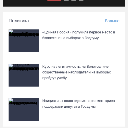
Поражение от «Фанкома» отбросило ФК «Череповец» на
предпоследнее место «Кольца»
Политика
Больше
07.08.26 / 08:12
«Единая Россия» получила первое место в
Череповчанки в национальных костюмах стали героями
бюллетене на выборах в Госдуму
снимков фотографа с горы Афон
06.08.26 / 20:20
Курс на легитимность: на Вологодчине
Общественные наблюдатели Вологодчины готовятся к
общественные наблюдатели на выборах
работе на выборах
пройдут учебу
06.08.26 / 19:28
«Дом СВО» в Череповце за полгода работы обработал около
Инициативы вологодских парламентариев
13 тысяч обращений
поддержали депутаты Госдумы
06.08.26 / 18:44