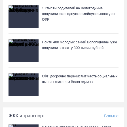
87-летний пассажир и его внук пострадали под Вологдой в
13 тысяч родителей на Вологодчине
слетевшем в кювет авто
получили ежегодную семейную выплату от
СФР
06.08.26 / 15:39
Четверых вологжан осудили за попытку распространения 2,5
Почти 400 молодых семей Вологодчины уже
кг наркотиков
получили выплату 300 тысяч рублей
06.08.26 / 15:05
День физкультурника в Вологде отметят общегородской
зарядкой и марафоном
СФР досрочно перечислит часть социальных
выплат жителям Вологодчины
06.08.26 / 14:44
Корпоративный кредитный портфель Сбербанка в СЗФО
достиг 2,29 трлн рублей за первое полугодие 2026 года
ЖКХ и транспорт
Больше
06.08.26 / 14:44