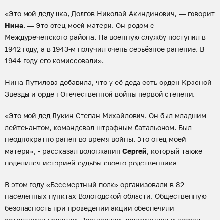
«Это мой дедушка, Долгов Николай Акиндинович, — говорит
Нина
. — Это отец моей матери. Он родом с
Междуреченского района. На военную службу поступил в
1942 году, а в 1943-м получил очень серьёзное ранение. В
1944 году его комиссовали».
Нина Путилова добавила, что у её деда есть орден Красной
Звезды и орден Отечественной войны первой степени.
«Это мой дед Лукин Степан Михайлович. Он был младшим
лейтенантом, командовал штрафным батальоном. Был
неоднократно ранен во время войны. Это отец моей
матери», - рассказал вологжанин
Сергей
, который также
поделился историей судьбы своего родственника.
В этом году «Бессмертный полк» организовали в 82
населенных пунктах Вологодской области. Общественную
безопасность при проведении акции обеспечили
сотрудники полиции, Росгвардии, дружинники и казаки