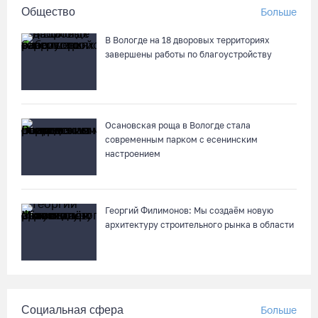
Общество
Больше
06.08.26 / 17:05
В Вологде на 18 дворовых территориях
Семерых пьяных водителей и 34 без прав задержали за сутки
завершены работы по благоустройству
вологодские гаишники
06.08.26 / 16:36
Осановская роща в Вологде стала
В Тотемском округе построили три дома для работников села
современным парком с есенинским
06.08.26 / 16:12
настроением
Детская футбольная секция ВоГУ получила поддержку РФС
Георгий Филимонов: Мы создаём новую
06.08.26 / 15:42
архитектуру строительного рынка в области
Вологжане смогут сводить родителей в музей Китая со
скидкой по Пушкинской карте
06.08.26 / 15:40
Социальная сфера
Больше