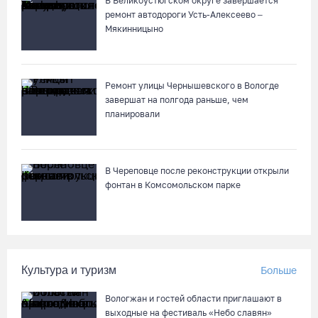
В Великоустюгском округе завершается
Вологодчина готовится к масштабному празднованию Дня
ремонт автодороги Усть-Алексеево –
физкультурника
Мякинницыно
06.08.26 / 14:43
Ремонт улицы Чернышевского в Вологде
88-летняя вологжанка приняла мошенника за сына и отдала
завершат на полгода раньше, чем
курьеру 650 тысяч рублей
планировали
06.08.26 / 14:33
Робот Макс подскажет вологжанам, как получить 3000
В Череповце после реконструкции открыли
рублей на первоклассника
фонтан в Комсомольском парке
06.08.26 / 13:57
Вологодские онкохирурги провели более 2,5 тыcячи
операций за полгода
Культура и туризм
Больше
06.08.26 / 13:28
Вологжан и гостей области приглашают в
выходные на фестиваль «Небо славян»