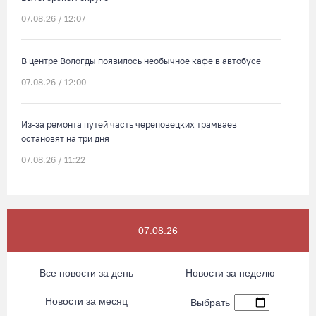
07.08.26 / 12:07
В центре Вологды появилось необычное кафе в автобусе
07.08.26 / 12:00
Из-за ремонта путей часть череповецких трамваев
остановят на три дня
07.08.26 / 11:22
На Вологодчине готовность котельных к отопительному
сезону превысила 65%
07.08.26
07.08.26 / 11:19
Все новости за день
Новости за неделю
В 2026 году аппараты МРТ появятся в двух вологодских
медучреждениях
Новости за месяц
Выбрать
07.08.26 / 11:18