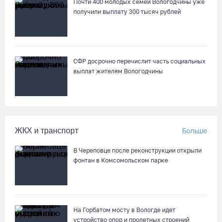
Почти 400 молодых семей Вологодчины уже
05.08.26 / 16:19
получили выплату 300 тысяч рублей
Георгий Филимонов: Мы создаём новую архитектуру
строительного рынка в области
05.08.26 / 16:01
СФР досрочно перечислит часть социальных
выплат жителям Вологодчины
В Вологодской области клещи покусали уже 13,4 тысячи
человек
05.08.26 / 15:47
ЖКХ и транспорт
Больше
Более 17 тысяч онкоскринингов проведено на Вологодчине с
В Череповце после реконструкции открыли
начала года
фонтан в Комсомольском парке
05.08.26 / 15:44
Разбившегося водителя кроссового мотоцикла доставили в
Вытегорскую ЦРБ
На Горбатом мосту в Вологде идет
устройство опор и пролетных строений