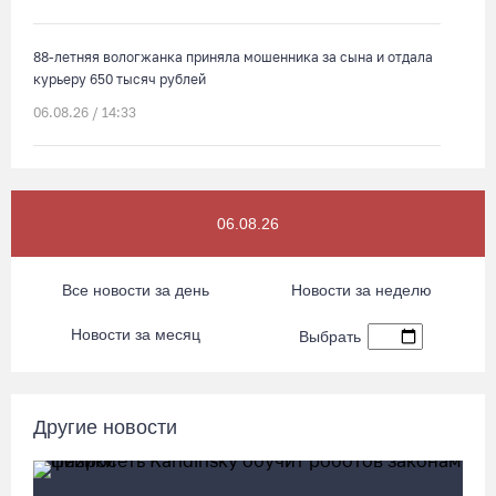
88-летняя вологжанка приняла мошенника за сына и отдала
курьеру 650 тысяч рублей
06.08.26 / 14:33
Робот Макс подскажет вологжанам, как получить 3000
рублей на первоклассника
06.08.26
06.08.26 / 13:57
Все новости за день
Новости за неделю
Вологодские онкохирурги провели более 2,5 тыcячи
операций за полгода
Новости за месяц
Выбрать
06.08.26 / 13:28
В Вологодской области спрогнозировали урожай семян
Другие новости
хвойных пород
06.08.26 / 13:04