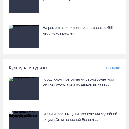
05.08.26 / 15:25
Шумоэкран на Белозерском шоссе в Вологде превратили в
космическую галерею
На ремонт улиц Кириллова выделено 460
05.08.26 / 15:09
миллионов рублей
Ремонт улицы Чернышевского в Вологде завершат на
полгода раньше, чем планировали
05.08.26 / 14:54
Культура и туризм
Больше
Город Кириллов отметил свой 250-летний
В Вологде две сестры из-за замены домофона перевели
юбилей открытием музейной выставки
мошенникам 3,5 млн рублей
05.08.26 / 14:13
Вологжанам предлагают сосчитать на кустах домовых и
Стали известны даты проведения музейной
полевых воробьев
акции «Огни вечерней Вологды»
05.08.26 / 12:58