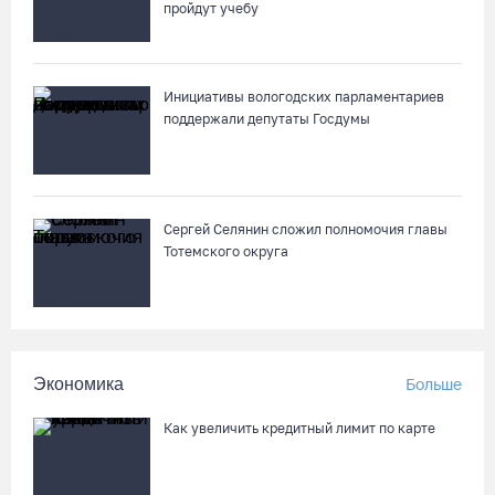
В Вологде пресечена деятельность очередной точки
пройдут учебу
нелегальной продажи алкоголя
06.08.26 / 10:42
Инициативы вологодских парламентариев
поддержали депутаты Госдумы
Вологжан и гостей области приглашают в выходные на
фестиваль «Небо славян»
06.08.26 / 10:05
Сергей Селянин сложил полномочия главы
В Великоустюгском округе завершается ремонт автодороги
Тотемского округа
Усть-Алексеево – Мякинницыно
06.08.26 / 09:54
Архангелогородец устроил смертельное ДТП под
Экономика
Больше
Нюксеницей, но остался на свободе
06.08.26 / 09:33
Как увеличить кредитный лимит по карте
Четыре волейболистки из Череповца готовятся к