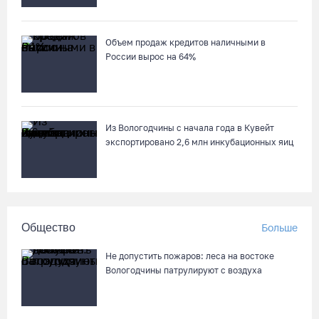
молодежному чемпионату Европы
06.08.26 / 09:05
Объем продаж кредитов наличными в
России вырос на 64%
Самая маленькая и самая ценная баскетболистка Анастасия
Сущик вновь в «Чевакате»
06.08.26 / 08:57
Из Вологодчины с начала года в Кувейт
экспортировано 2,6 млн инкубационных яиц
«Алмаз» выиграл у «Красной машины», но остался без
золота космического турнира
06.08.26 / 08:50
Общество
Больше
«Единая Россия» получила первое место в бюллетене на
выборах в Госдуму
Не допустить пожаров: леса на востоке
05.08.26 / 20:20
Вологодчины патрулируют с воздуха
Четырех пьяных водителей и 23 без прав задержали за сутки