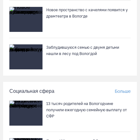
вологодские гаишники
Новое пространство с качелями появится у
05.08.26 / 17:45
драмтеатра в Вологде
В заречной части Вологды открылся новый офис МФЦ
05.08.26 / 17:09
Заблудившуюся семью с двумя детьми
нашли в лесу под Вологдой
В Вологде на 18 дворовых территориях завершены работы по
благоустройству
05.08.26 / 16:36
Социальная сфера
Больше
Осановская роща в Вологде стала современным парком с
есенинским настроением
13 тысяч родителей на Вологодчине
05.08.26 / 16:22
получили ежегодную семейную выплату от
СФР
Житель Москвы пострадал в опрокинувшемся под Вытегрой
грузовике