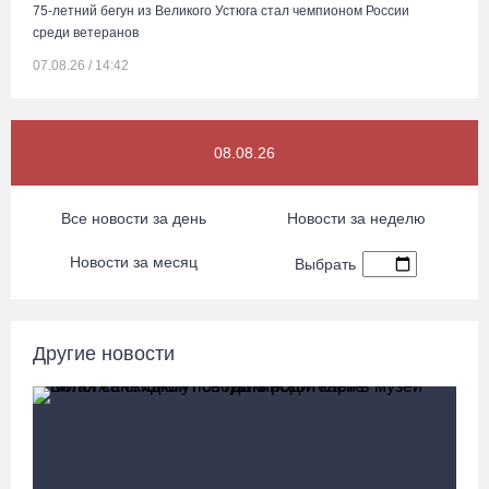
75-летний бегун из Великого Устюга стал чемпионом России
среди ветеранов
07.08.26 / 14:42
Завершен первый этап благоустройства прибрежной зоны
08.08.26
Шекснинского водохранилища
07.08.26 / 14:25
Все новости за день
Новости за неделю
Череповчанку задержали с наркотиками: общая масса изъятого
Новости за месяц
Выбрать
превысила 527 г
07.08.26 / 14:20
Другие новости
В Кириллове впервые пройдет фестиваль «Рэп на Руси» в
честь юбилея города
07.08.26 / 13:40