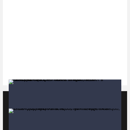
07.08.26 / 11:18
Более 6 тысяч программ для детей представили кружки и
секции на Вологодчине
07.08.26 / 10:56
В Вологде иномарка сбила 12-летнего велосипедиста
07.08.26 / 10:36
В Устюжне масштабно отметят 774-летие города фестивалем
кузнечного мастерства
07.08.26 / 10:24
Популярные видео
Все видео
Почти 60 тысяч вологжан научились защищать себя от
киберугроз
07.08.26 / 09:55