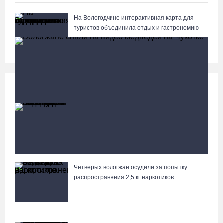
На Вологодчине интерактивная карта для
туристов объединила отдых и гастрономию
Происшествия
Больше
87-летний пассажир и его внук пострадали под
Вологдой в слетевшем в кювет авто
Четверых вологжан осудили за попытку
Вологжане сняли на видео медведей на Чукотке
распространения 2,5 кг наркотиков