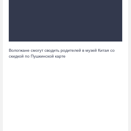
В Череповце госпитализировали пострадавшего в ДТП
мотоциклиста и его пассажира
07.08.26 / 13:39
Кириллов станет новой столицей «Серебряного ожерелья» в
свой 250-летний юбилей
07.08.26 / 13:36
Вологжане смогут сводить родителей в музей Китая со
скидкой по Пушкинской карте
Речные трамвайчики будут бесплатно катать вологжан и гостей
города 8 и 9 августа
07.08.26 / 12:49
Череповецкая пенсионерка продала украшения и лишилась
более полумиллиона рублей
07.08.26 / 12:32
Мебель и оборудование закупаются для Сперовского ФАПа в