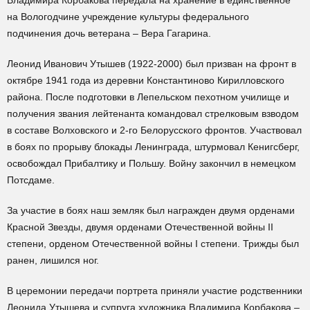
Владимира Корбакова передала на хранение в единственное
на Вологодчине учреждение культуры федерального
подчинения дочь ветерана – Вера Гагарина.
Леонид Иванович Утышев (1922-2000) был призван на фронт в
октябре 1941 года из деревни Константиново Кирилловского
района. После подготовки в Лепельском пехотном училище и
получения звания лейтенанта командовал стрелковым взводом
в составе Волховского и 2-го Белорусского фронтов. Участвовал
в боях по прорыву блокады Ленинграда, штурмовал Кенигсберг,
освобождал Прибалтику и Польшу. Войну закончил в немецком
Потсдаме.
За участие в боях наш земляк был награжден двумя орденами
Красной Звезды, двумя орденами Отечественной войны II
степени, орденом Отечественной войны I степени. Трижды был
ранен, лишился ног.
В церемонии передачи портрета приняли участие родственники
Леонида Утышева и супруга художника Владимира Корбакова –