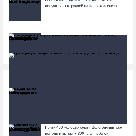
Робот Макс подскажет вологжанам, как
получить 3000 рублей на первоклассника
Вологодские онкохирурги провели более 2,5
тыcячи операций за полгода
Социальная сфера
Больше
13 тысяч родителей на Вологодчине получили
ежегодную семейную выплату от СФР
Стали известны даты проведения музейной акции «Огни
вечерней Вологды»
Почти 400 молодых семей Вологодчины уже
Лазерную проекцию на пешеходных переходах сделают в
получили выплату 300 тысяч рублей