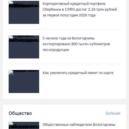
Корпоративный кредитный портфель
Сбербанка в СЗФО достиг 2,29 трлн рублей
Заявка на создание университетского кампуса в Череповце
за первое полугодие 2026 года
направлена в Минобрнауки РФ
07.08.26 / 17:25
С начала года из Вологодчины
экспортировано 800 тысяч кубометров
В выходные на Вологодчине станет известен обладатель
лесопродукции
футбольного кубка региона
07.08.26 / 17:15
Как увеличить кредитный лимит по карте
Девушка пострадала в ДТП под Кирилловом по вине пьяного
подростка на квадроцикле
07.08.26 / 16:46
Под Харовском пьяный водитель «Тойоты» слетел с трассы в
Общество
Больше
кювет и опрокинулся
07.08.26 / 15:23
Общественные наблюдатели Вологодчины