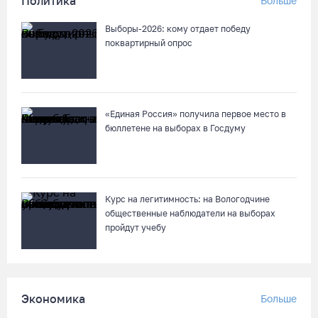
Политика
Больше
08.08.26 / 10:41
Выборы-2026: кому отдает победу
На V фестивале «Небо Славян» организуют трейл для
поквартирный опрос
любителей бега
08.08.26 / 10:22
«Единая Россия» получила первое место в
Две телеги «органики» станут главным призом лотереи
бюллетене на выборах в Госдуму
фестиваля «Батранский лен»
08.08.26 / 09:56
8 августа в Череповце пройдет праздник баскетбола и
Курс на легитимность: на Вологодчине
брейкинга
общественные наблюдатели на выборах
пройдут учебу
08.08.26 / 09:15
10 пьяных водителей и 23 без прав остановили за сутки
вологодские гаишники
Экономика
Больше
07.08.26 / 18:12