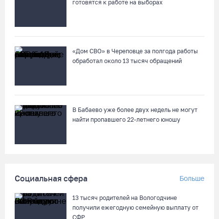
готовятся к работе на выборах
Вологодчина экспортировала в страны ЕС 4,2 тысячи тонн
технического жира
07.08.26 / 15:08
«Дом СВО» в Череповце за полгода работы
обработал около 13 тысяч обращений
Бизнес Северо-Запада столкнулся с более чем 1,5 тысячи
DDoS-атак за шесть месяцев
07.08.26 / 14:58
В Бабаево уже более двух недель не могут
найти пропавшего 22-летнего юношу
75-летний бегун из Великого Устюга стал чемпионом России
среди ветеранов
07.08.26 / 14:42
Социальная сфера
Больше
Завершен первый этап благоустройства прибрежной зоны
Шекснинского водохранилища
13 тысяч родителей на Вологодчине
07.08.26 / 14:25
получили ежегодную семейную выплату от
СФР