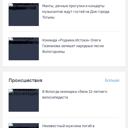
Из-за ремонта путей часть череповецких трамваев
остановят на три дня
Манты, речные прогулки и концерты
музыкантов ждут гостей на Дне города
07.08.26 / 11:22
Тотьмы
Команда «Родники.Истоки» Олега
Газманова запишет народные песни
Вологодчины
Происшествия
Больше
В Вологде иномарка сбила 12-летнего
велосипедиста
Неизвестный мужчина погиб в