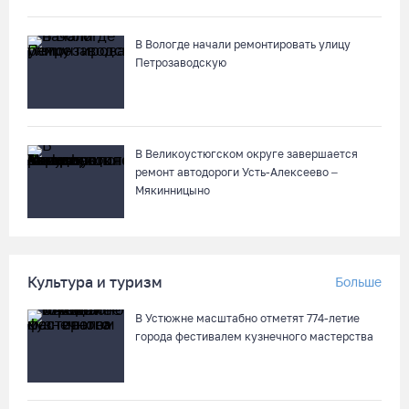
Речные трамвайчики будут бесплатно катать вологжан и
гостей города 8 и 9 августа
В Вологде начали ремонтировать улицу
Петрозаводскую
07.08.26 / 12:49
Череповецкая пенсионерка продала украшения и лишилась
более полумиллиона рублей
В Великоустюгском округе завершается
07.08.26 / 12:32
ремонт автодороги Усть-Алексеево –
Мякинницыно
Мебель и оборудование закупаются для Сперовского ФАПа в
Вытегорском округе
07.08.26 / 12:07
Культура и туризм
Больше
В Устюжне масштабно отметят 774-летие
В центре Вологды появилось необычное кафе в автобусе
города фестивалем кузнечного мастерства
07.08.26 / 12:00