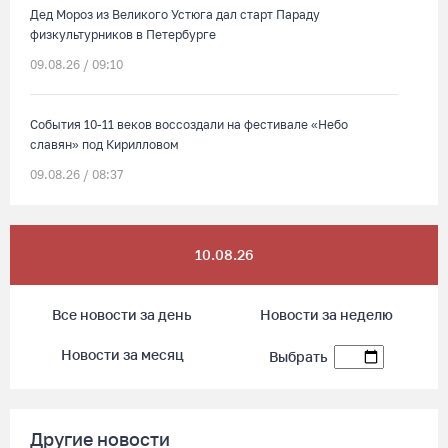
Дед Мороз из Великого Устюга дал старт Параду
физкультурников в Петербурге
09.08.26 / 09:10
События 10-11 веков воссоздали на фестивале «Небо
славян» под Кирилловом
09.08.26 / 08:37
Сказка на Невском: в Петербурге проходят Дни Великого
10.08.26
Устюга
09.08.26 / 07:40
Все новости за день
Новости за неделю
В Вологодской области впервые пройдет фестиваль памяти
Новости за месяц
Выбрать
Ольги Фокиной
08.08.26 / 18:27
Другие новости