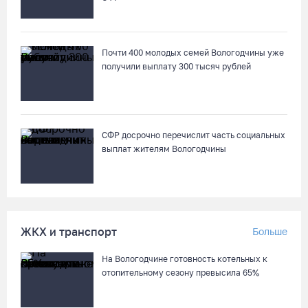
Череповчанку задержали с наркотиками: общая масса
изъятого превысила 527 г
Почти 400 молодых семей Вологодчины уже
07.08.26 / 14:20
получили выплату 300 тысяч рублей
В Кириллове впервые пройдет фестиваль «Рэп на Руси» в
честь юбилея города
07.08.26 / 13:40
СФР досрочно перечислит часть социальных
выплат жителям Вологодчины
В Череповце госпитализировали пострадавшего в ДТП
мотоциклиста и его пассажира
07.08.26 / 13:39
ЖКХ и транспорт
Больше
Кириллов станет новой столицей «Серебряного ожерелья» в
На Вологодчине готовность котельных к
свой 250-летний юбилей
отопительному сезону превысила 65%
07.08.26 / 13:36