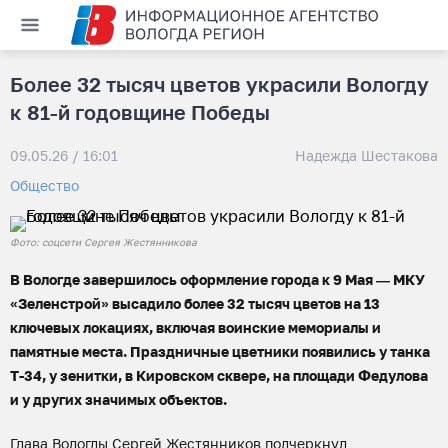
Более 32 тысяч цветов украсили Вологду
к 81-й годовщине Победы
09.05.26 / 16:01
Надежда Шестакова
Общество
Фото: соцсети Сергея Жестянникова
В Вологде завершилось оформление города к 9 Мая — МКУ
«Зеленстрой» высадило более 32 тысяч цветов на 13
ключевых локациях, включая воинские мемориалы и
памятные места. Праздничные цветники появились у танка
Т-34, у зенитки, в Кировском сквере, на площади Федулова
и у других значимых объектов.
Глава Вологды Сергей Жестянников подчеркнул