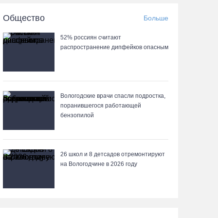
05.08.26 / 15:44
Общество
Больше
52% россиян считают
Разбившегося водителя кроссового мотоцикла
распространение дипфейков опасным
доставили в Вытегорскую ЦРБ
05.08.26 / 15:25
Шумоэкран на Белозерском шоссе в Вологде
Вологодские врачи спасли подростка,
превратили в космическую галерею
поранившегося работающей
бензопилой
05.08.26 / 15:09
Ремонт улицы Чернышевского в Вологде
26 школ и 8 детсадов отремонтируют
завершат на полгода раньше, чем планировали
на Вологодчине в 2026 году
05.08.26 / 14:54
В Вологде две сестры из-за замены домофона
перевели мошенникам 3,5 млн рублей