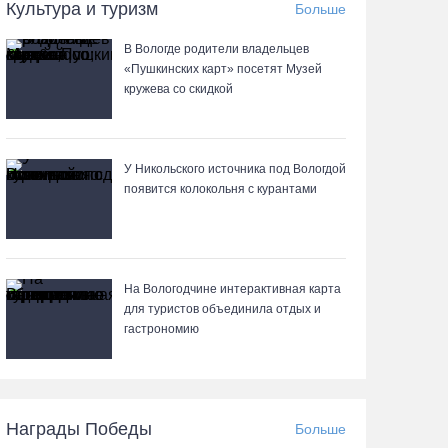
Культура и туризм
Больше
05.08.26 / 14:13
В Вологде родители владельцев
«Пушкинских карт» посетят Музей
Вологжанам предлагают сосчитать на кустах
кружева со скидкой
домовых и полевых воробьев
05.08.26 / 12:58
У Никольского источника под Вологдой
Нейросеть Kandinsky обучит роботов законам
появится колокольня с курантами
физики
05.08.26 / 12:47
На Вологодчине интерактивная карта
Браконьеров из Ленобласти оштрафовали на
для туристов объединила отдых и
1,3 млн за вылов рыбы под Череповцом
гастрономию
05.08.26 / 11:57
Полицейские задержали двух вологжанок с
Награды Победы
Больше
килограммом наркотиков