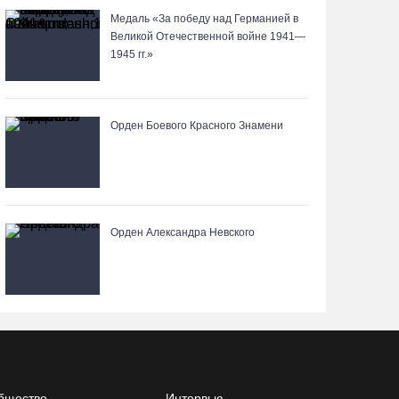
05.08.26 / 11:44
Медаль «За победу над Германией в
Великой Отечественной войне 1941—
1945 гг.»
Курс на легитимность: на Вологодчине
общественные наблюдатели на выборах
пройдут учебу
Орден Боевого Красного Знамени
05.08.26 / 11:36
Вологодская область вошла в число лидеров по
росту рождаемости
05.08.26 / 11:33
Орден Александра Невского
8 августа в муниципалитетах Вологодчины
проведут массовые зарядки
05.08.26 / 11:04
Вологжане через чат-бот подали 26 тысяч идей
для развития региона
бщество
Интервью