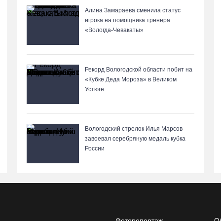
Алина Замараева сменила статус
игрока на помощника тренера
«Вологда-Чевакаты»
Рекорд Вологодской области побит на
«Кубке Деда Мороза» в Великом
Устюге
Вологодский стрелок Илья Марсов
завоевал серебряную медаль кубка
России
Фоторепортаж
О