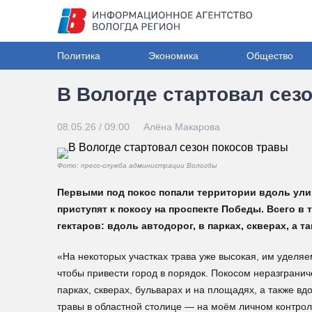
Политика
Экономика
Общество
В Вологде стартовал сез
08.05.26 / 09:00
Алёна Макарова
Фото: пресс-служба администрации Вологды
Первыми под покос попали территории вдоль ули
приступят к покосу на проспекте Победы. Всего в
гектаров: вдоль автодорог, в парках, скверах, а 
«На некоторых участках трава уже высокая, им уделя
чтобы привести город в порядок. Покосом неразгранич
парках, скверах, бульварах и на площадях, а также в
травы в областной столице — на моём личном контро