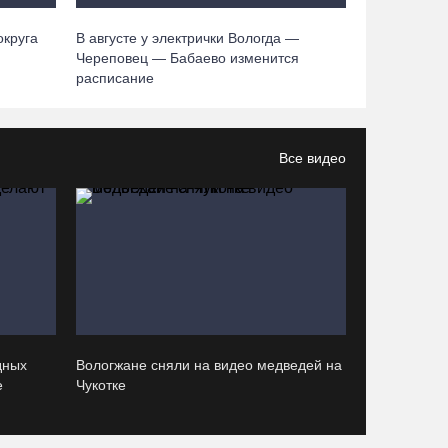
настроением
05.08.26 / 16:22
округа
В августе у электрички Вологда —
Череповец — Бабаево изменится
расписание
Житель Москвы пострадал в опрокинувшемся
под Вытегрой грузовике
05.08.26 / 16:19
Все видео
Георгий Филимонов: Мы создаём новую
архитектуру строительного рынка в области
05.08.26 / 16:01
В Вологодской области клещи покусали уже
13,4 тысячи человек
дных
Вологжане сняли на видео медведей на
05.08.26 / 15:47
е
Чукотке
Более 17 тысяч онкоскринингов проведено на
Вологодчине с начала года