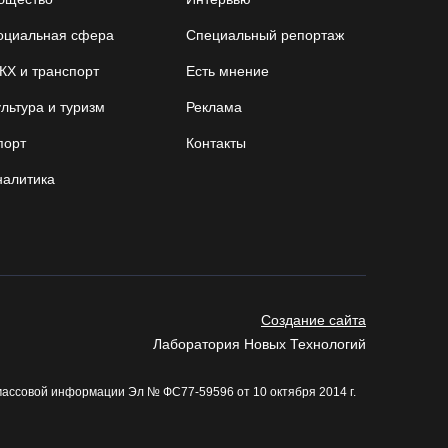
05.08.26 / 11:03
оциальная сфера
Специальный репортаж
КХ и транспорт
Есть мнение
В Вологде водитель «Лексуса» сбила во дворе
мотоциклиста
льтура и туризм
Реклама
05.08.26 / 10:31
порт
Контакты
налитика
В Череповце после реконструкции открыли
фонтан в Комсомольском парке
05.08.26 / 10:30
Вологодские семьи смогут побороться за
Создание сайта
звание «Самого лучшего папы»
Лаборатория Новых Технологий
05.08.26 / 10:26
массовой информации Эл № ФС77-59596 от 10 октября 2014 г.
Не допустить пожаров: леса на востоке
Вологодчины патрулируют с воздуха