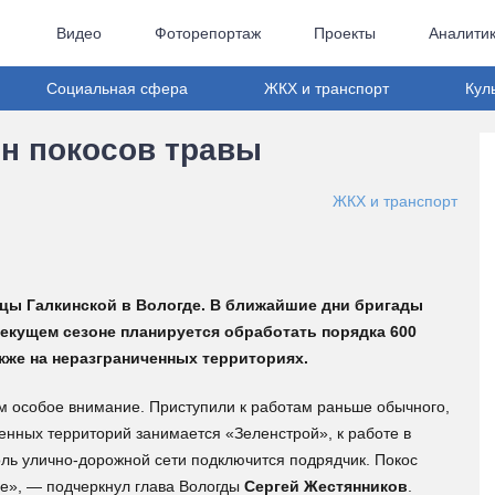
Видео
Фоторепортаж
Проекты
Аналити
Социальная сфера
ЖКХ и транспорт
Кул
он покосов травы
ЖКХ и транспорт
цы Галкинской в Вологде. В ближайшие дни бригады
 текущем сезоне планируется обработать порядка 600
также на неразграниченных территориях.
ем особое внимание. Приступили к работам раньше обычного,
енных территорий занимается «Зеленстрой», к работе в
доль улично-дорожной сети подключится подрядчик. Покос
ле», — подчеркнул глава Вологды
Сергей Жестянников
.