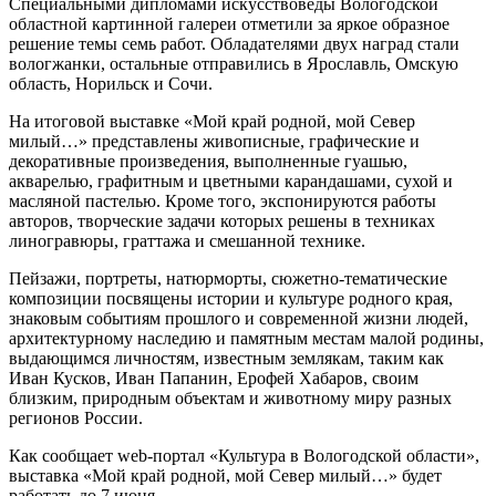
Специальными дипломами искусствоведы Вологодской
областной картинной галереи отметили за яркое образное
решение темы семь работ. Обладателями двух наград стали
вологжанки, остальные отправились в Ярославль, Омскую
область, Норильск и Сочи.
На итоговой выставке «Мой край родной, мой Север
милый…» представлены живописные, графические и
декоративные произведения, выполненные гуашью,
акварелью, графитным и цветными карандашами, сухой и
масляной пастелью. Кроме того, экспонируются работы
авторов, творческие задачи которых решены в техниках
линогравюры, граттажа и смешанной технике.
Пейзажи, портреты, натюрморты, сюжетно-тематические
композиции посвящены истории и культуре родного края,
знаковым событиям прошлого и современной жизни людей,
архитектурному наследию и памятным местам малой родины,
выдающимся личностям, известным землякам, таким как
Иван Кусков, Иван Папанин, Ерофей Хабаров, своим
близким, природным объектам и животному миру разных
регионов России.
Как сообщает web-портал «Культура в Вологодской области»,
выставка «Мой край родной, мой Север милый…» будет
работать до 7 июня.