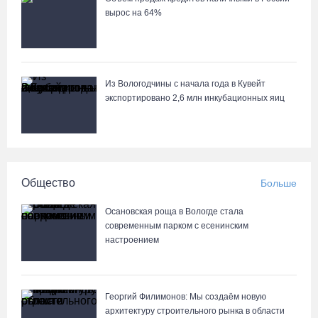
06.08.26 / 11:43
вырос на 64%
Череповецкие каратисты взяли серебро и бронзу на Russia
Open - 2026
Из Вологодчины с начала года в Кувейт
06.08.26 / 11:39
экспортировано 2,6 млн инкубационных яиц
В поселке Щепье Бабаевского округа открыли
отремонтированный мост
06.08.26 / 11:20
Общество
Больше
Вологодская шахматистка в составе сборной РФ взяла золото
Осановская роща в Вологде стала
«Матча Дружбы» в Китае
современным парком с есенинским
настроением
06.08.26 / 11:02
58-летняя вологжанка на электросамокате врезалась в машину
Георгий Филимонов: Мы создаём новую
и попала в больницу
архитектуру строительного рынка в области