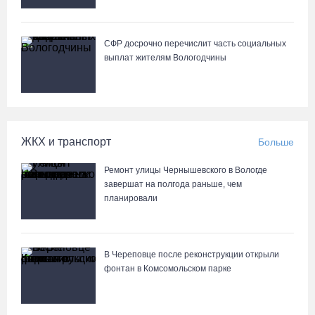
06.08.26 / 09:33
Четыре волейболистки из Череповца готовятся к молодежному
СФР досрочно перечислит часть социальных
чемпионату Европы
выплат жителям Вологодчины
06.08.26 / 09:05
Самая маленькая и самая ценная баскетболистка Анастасия
Сущик вновь в «Чевакате»
ЖКХ и транспорт
Больше
06.08.26 / 08:57
Ремонт улицы Чернышевского в Вологде
завершат на полгода раньше, чем
«Алмаз» выиграл у «Красной машины», но остался без золота
планировали
космического турнира
06.08.26 / 08:50
В Череповце после реконструкции открыли
фонтан в Комсомольском парке
«Единая Россия» получила первое место в бюллетене на
выборах в Госдуму
05.08.26 / 20:20