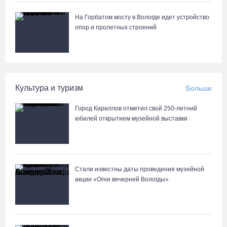
На Горбатом мосту в Вологде идет устройство
Четырех пьяных водителей и 23 без прав задержали за сутки
опор и пролетных строений
вологодские гаишники
05.08.26 / 17:45
В заречной части Вологды открылся новый офис МФЦ
Культура и туризм
Больше
05.08.26 / 17:09
Город Кириллов отметил свой 250-летний
юбилей открытием музейной выставки
В Вологде на 18 дворовых территориях завершены работы по
благоустройству
05.08.26 / 16:36
Стали известны даты проведения музейной
акции «Огни вечерней Вологды»