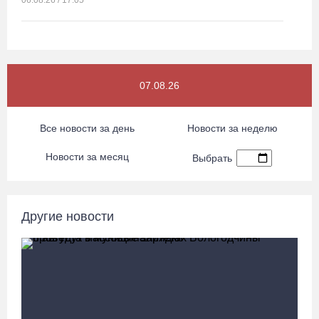
06.08.26 / 17:05
Семерых пьяных водителей и 34 без прав задержали за сутки
вологодские гаишники
06.08.26 / 16:36
07.08.26
В Тотемском округе построили три дома для работников села
Все новости за день
Новости за неделю
06.08.26 / 16:12
Новости за месяц
Выбрать
Детская футбольная секция ВоГУ получила поддержку РФС
06.08.26 / 15:42
Другие новости
Вологжане смогут сводить родителей в музей Китая со скидкой
по Пушкинской карте
06.08.26 / 15:40