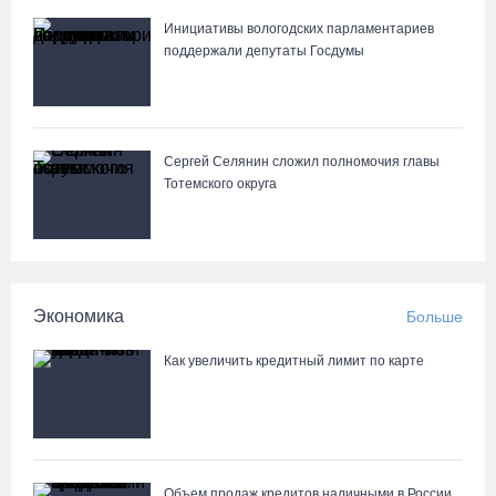
пород
Инициативы вологодских парламентариев
06.08.26 / 13:04
поддержали депутаты Госдумы
С начала года из Вологодчины экспортировано 800 тысяч
кубометров лесопродукции
Сергей Селянин сложил полномочия главы
06.08.26 / 12:49
Тотемского округа
Пострадавшего в ДТП под Вологдой мотоциклиста
госпитализировали в больницу
06.08.26 / 12:36
Экономика
Больше
Более 35 тысяч телемедицинских консультаций проведено на
Как увеличить кредитный лимит по карте
Вологодчине
06.08.26 / 11:59
В Шекснинском округе утонул выпавший из лодки пенсионер
Объем продаж кредитов наличными в России