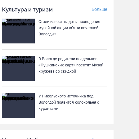
Культура и туризм
Шумоэкран на Белозерском шоссе в Вологде
Больше
превратили в космическую галерею
Стали известны даты проведения
05.08.26 / 15:09
музейной акции «Огни вечерней
Вологды»
Ремонт улицы Чернышевского в Вологде
завершат на полгода раньше, чем
планировали
В Вологде родители владельцев
05.08.26 / 14:54
«Пушкинских карт» посетят Музей
кружева со скидкой
В Вологде две сестры из-за замены домофона
перевели мошенникам 3,5 млн рублей
У Никольского источника под
05.08.26 / 14:13
Вологдой появится колокольня с
курантами
Вологжанам предлагают сосчитать на кустах
домовых и полевых воробьев
05.08.26 / 12:58