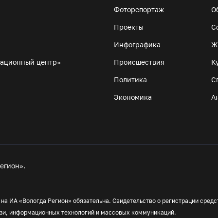
Фоторепортаж
О
Проекты
С
Инфографика
Ж
мационный центр»
Происшествия
К
Политика
С
Экономика
А
егион».
на ИА «Вологда Регион» обязательна. Свидетельство о регистрации средс
вязи, информационных технологий и массовых коммуникаций.