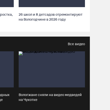
В заречной части Вологды открылся новый
офис МФЦ
ростка,
26 школ и 8 детсадов отремонтируют
05.08.26 / 17:09
на Вологодчине в 2026 году
В Вологде на 18 дворовых территориях
завершены работы по благоустройству
Все видео
05.08.26 / 16:36
Осановская роща в Вологде стала
современным парком с есенинским
настроением
05.08.26 / 16:22
Житель Москвы пострадал в
одных
Вологжане сняли на видео медведей
опрокинувшемся под Вытегрой грузовике
це
на Чукотке
05.08.26 / 16:19