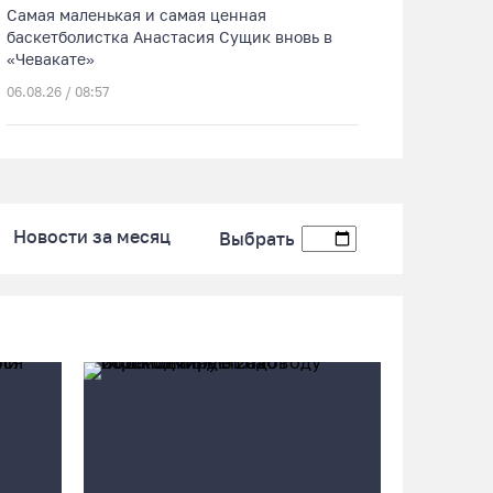
Самая маленькая и самая ценная
баскетболистка Анастасия Сущик вновь в
«Чевакате»
06.08.26 / 08:57
«Алмаз» выиграл у «Красной машины», но
остался без золота космического турнира
06.08.26 / 08:50
Новости за месяц
Выбрать
«Единая Россия» получила первое место в
бюллетене на выборах в Госдуму
05.08.26 / 20:20
Четырех пьяных водителей и 23 без прав
задержали за сутки вологодские гаишники
05.08.26 / 17:45