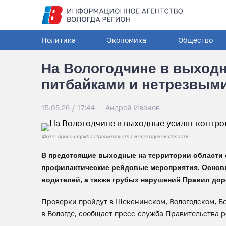
Политика
Экономика
Общество
На Вологодчине в выходн
питбайками и нетрезвым
15.05.26 / 17:44
Андрей Иванов
Фото: пресс-служба Правительства Вологодской области
В предстоящие выходные на территории области 
профилактические рейдовые мероприятия. Основн
водителей, а также грубых нарушений Правил до
Проверки пройдут в Шекснинском, Вологодском, Б
в Вологде, сообщает пресс-служба Правительства р