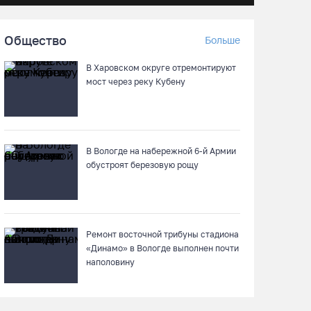
Георгий Филимонов: Мы создаём новую
Общество
архитектуру строительного рынка в области
Больше
05.08.26 / 16:01
В Харовском округе отремонтируют
мост через реку Кубену
В Вологодской области клещи покусали уже
13,4 тысячи человек
05.08.26 / 15:47
В Вологде на набережной 6-й Армии
обустроят березовую рощу
Более 17 тысяч онкоскринингов проведено
на Вологодчине с начала года
05.08.26 / 15:44
Ремонт восточной трибуны стадиона
«Динамо» в Вологде выполнен почти
Разбившегося водителя кроссового
наполовину
мотоцикла доставили в Вытегорскую ЦРБ
05.08.26 / 15:25