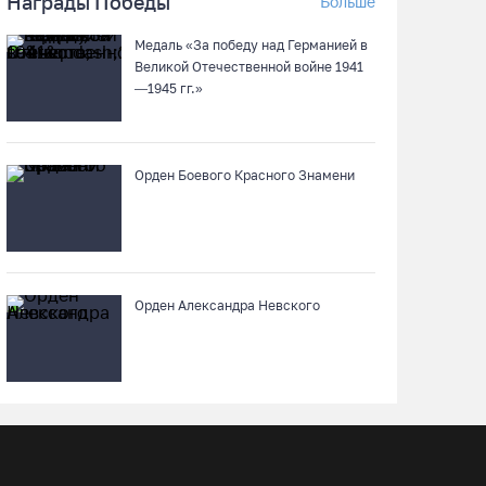
Награды Победы
Больше
Нейросеть Kandinsky обучит роботов
Медаль «За победу над Германией в
законам физики
Великой Отечественной войне 1941
—1945 гг.»
05.08.26 / 12:47
Браконьеров из Ленобласти оштрафовали на
Орден Боевого Красного Знамени
1,3 млн за вылов рыбы под Череповцом
05.08.26 / 11:57
Полицейские задержали двух вологжанок с
килограммом наркотиков
Орден Александра Невского
05.08.26 / 11:44
Курс на легитимность: на Вологодчине
общественные наблюдатели на выборах
пройдут учебу
05.08.26 / 11:36