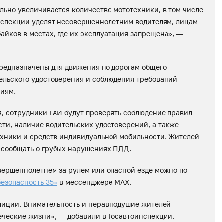
льно увеличивается количество мототехники, в том числе
нспекции уделят несовершеннолетним водителям, лицам
айков в местах, где их эксплуатация запрещена», —
предназначены для движения по дорогам общего
тельского удостоверения и соблюдения требований
виям.
, сотрудники ГАИ будут проверять соблюдение правил
сти, наличие водительских удостоверений, а также
ехники и средств индивидуальной мобильности. Жителей
 сообщать о грубых нарушениях ПДД.
вершеннолетнем за рулем или опасной езде можно по
безопасность 35»
в мессенджере МАХ.
лиции. Внимательность и неравнодушие жителей
еческие жизни», — добавили в Госавтоинспекции.