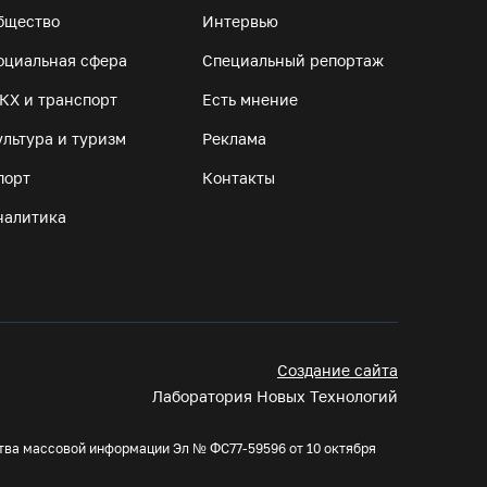
бщество
Интервью
Вологодская область вошла в число лидеров
оциальная сфера
Специальный репортаж
по росту рождаемости
КХ и транспорт
Есть мнение
05.08.26 / 11:33
ультура и туризм
Реклама
порт
8 августа в муниципалитетах Вологодчины
Контакты
проведут массовые зарядки
налитика
05.08.26 / 11:04
Вологжане через чат-бот подали 26 тысяч
идей для развития региона
05.08.26 / 11:03
Создание сайта
Лаборатория Новых Технологий
В Вологде водитель «Лексуса» сбила во
дворе мотоциклиста
тва массовой информации Эл № ФС77-59596 от 10 октября
05.08.26 / 10:31