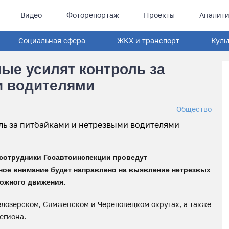
Видео
Фоторепортаж
Проекты
Аналити
Социальная сфера
ЖКХ и транспорт
Куль
ые усилят контроль за
и водителями
Общество
сотрудники Госавтоинспекции проведут
ое внимание будет направлено на выявление нетрезвых
рожного движения.
елозерском, Сямженском и Череповецком округах, а также
егиона.