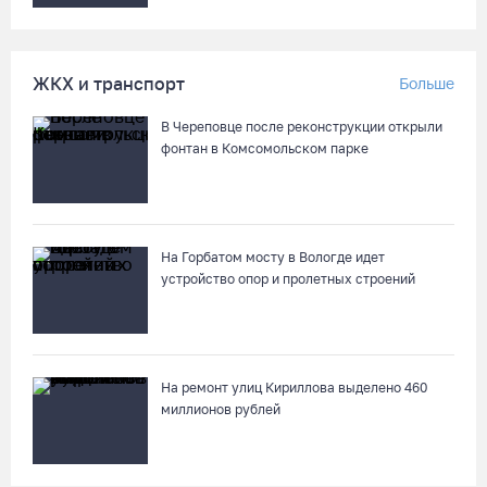
мотоциклиста и его пассажира
07.08.26 / 13:39
ЖКХ и транспорт
Больше
Кириллов станет новой столицей «Серебряного ожерелья» в
В Череповце после реконструкции открыли
свой 250-летний юбилей
фонтан в Комсомольском парке
07.08.26 / 13:36
Речные трамвайчики будут бесплатно катать вологжан и
гостей города 8 и 9 августа
На Горбатом мосту в Вологде идет
устройство опор и пролетных строений
07.08.26 / 12:49
Череповецкая пенсионерка продала украшения и лишилась
более полумиллиона рублей
На ремонт улиц Кириллова выделено 460
07.08.26 / 12:32
миллионов рублей
Мебель и оборудование закупаются для Сперовского ФАПа в