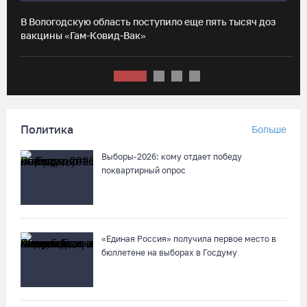
Жители Устюжны изготовят «Птиц одного полета» и пробегут
В Вологодскую область поступило еще пять тысяч доз
И
774 метра
вакцины «Гам-Ковид-Вак»
в
08.08.26 / 11:12
В честь освящения нового храма на Вологодчине выступит
хор грузинского монастыря
Политика
Больше
08.08.26 / 10:41
Выборы-2026: кому отдает победу
На V фестивале «Небо Славян» организуют трейл для
поквартирный опрос
любителей бега
08.08.26 / 10:22
«Единая Россия» получила первое место в
Две телеги «органики» станут главным призом лотереи
бюллетене на выборах в Госдуму
фестиваля «Батранский лен»
08.08.26 / 09:56