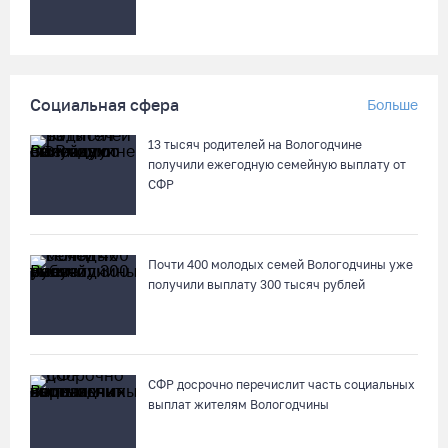
75-летний бегун из Великого Устюга стал чемпионом России
среди ветеранов
07.08.26 / 14:42
Социальная сфера
Больше
Завершен первый этап благоустройства прибрежной зоны
Шекснинского водохранилища
13 тысяч родителей на Вологодчине
07.08.26 / 14:25
получили ежегодную семейную выплату от
СФР
Череповчанку задержали с наркотиками: общая масса
изъятого превысила 527 г
Почти 400 молодых семей Вологодчины уже
07.08.26 / 14:20
получили выплату 300 тысяч рублей
В Кириллове впервые пройдет фестиваль «Рэп на Руси» в
честь юбилея города
07.08.26 / 13:40
СФР досрочно перечислит часть социальных
выплат жителям Вологодчины
В Череповце госпитализировали пострадавшего в ДТП