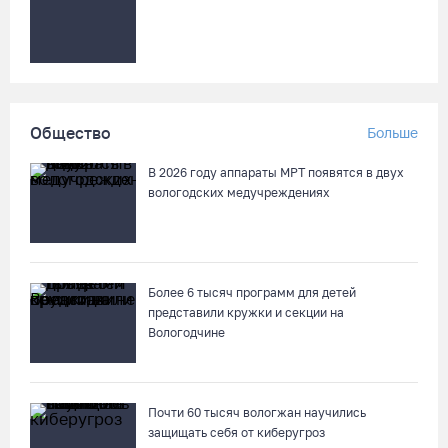
Девушка пострадала в ДТП под Кирилловом по вине пьяного
подростка на квадроцикле
07.08.26 / 16:46
Под Харовском пьяный водитель «Тойоты» слетел с трассы в
Общество
Больше
кювет и опрокинулся
07.08.26 / 15:23
В 2026 году аппараты МРТ появятся в двух
вологодских медучреждениях
Вологодчина экспортировала в страны ЕС 4,2 тысячи тонн
технического жира
07.08.26 / 15:08
Более 6 тысяч программ для детей
представили кружки и секции на
Вологодчине
Бизнес Северо-Запада столкнулся с более чем 1,5 тысячи
DDoS-атак за шесть месяцев
07.08.26 / 14:58
Почти 60 тысяч вологжан научились
защищать себя от киберугроз