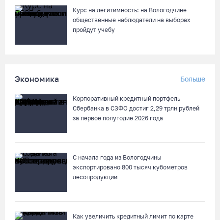
8 августа в Череповце пройдет праздник баскетбола и
Курс на легитимность: на Вологодчине
брейкинга
общественные наблюдатели на выборах
пройдут учебу
08.08.26 / 09:15
10 пьяных водителей и 23 без прав остановили за сутки
вологодские гаишники
Экономика
Больше
07.08.26 / 18:12
Корпоративный кредитный портфель
Сбербанка в СЗФО достиг 2,29 трлн рублей
Заявка на создание университетского кампуса в Череповце
за первое полугодие 2026 года
направлена в Минобрнауки РФ
07.08.26 / 17:25
С начала года из Вологодчины
экспортировано 800 тысяч кубометров
В выходные на Вологодчине станет известен обладатель
лесопродукции
футбольного кубка региона
07.08.26 / 17:15
Как увеличить кредитный лимит по карте