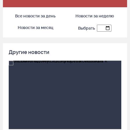
09.08.26 / 07:40
Все новости за день
Новости за неделю
В Вологодской области впервые пройдет фестиваль памяти
Новости за месяц
Выбрать
Ольги Фокиной
08.08.26 / 18:27
Другие новости
Вологжанину грозит штраф за рекламу наркотиков
08.08.26 / 17:36
Четыре человека потерялись в пятницу в лесах Вологодчины
08.08.26 / 16:11
Троицкий Орловский храм под Великим Устюгом обрел купол
и крест
08.08.26 / 15:33