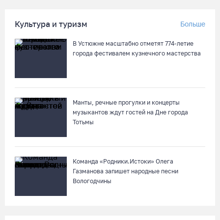
Вытегорском округе
07.08.26 / 12:07
Культура и туризм
Больше
В Устюжне масштабно отметят 774-летие
В центре Вологды появилось необычное кафе в автобусе
города фестивалем кузнечного мастерства
07.08.26 / 12:00
Из-за ремонта путей часть череповецких трамваев
остановят на три дня
Манты, речные прогулки и концерты
музыкантов ждут гостей на Дне города
07.08.26 / 11:22
Тотьмы
Команда «Родники.Истоки» Олега
Газманова запишет народные песни
Вологодчины